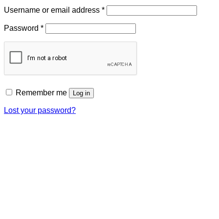
Required
Username or email address
*
Required
Password
*
Remember me
Log in
Lost your password?