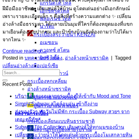
แกรนิตโต้ ไทล์
ฝีมือมืออาชีพ🏡 เติมเสน่ห์ให้บ้าน ดูโดดเด่นอย่างมีเอกลักษณ์
เอ็กซ์ทรูดไทล์
เพราะรายละเอียดเล็ก ๆ คือสิ่งที่สร้างความแตกต่าง ✨ เปลี่ยน
ฟลอเรนซ์ ไทล์
อ่างล้างมือธรรมดา ให้กลายเป็นมุมที่ใครก็ต้องหยุดมองที่แขก
นาริตะ
มาเยือนต้องเอ่ยปากชม และป้าข้างบ้านยังต้องถามว่าไปได้มา
กระเบื้องสระว่ายน้ำ KENZAI
จากไหน ✨
อเมซอน
ควอทซ์ สโตน
Continue reading
→
ยิปซี ไทล์
Posted in
บทความกระเบื้อง
,
อ่างล้างหน้าเซรามิค
|
Tagged
เปอร์เซีย
เปลี่ยนอ่างล้างมือ
ควอร์ท ราวน์
กระเบื้องหกเหลี่ยม
Recent Posts
อ่างล้างหน้าเซรามิค
บริการออกแบบลายกระเบื้องให้เข้ากับ Mood and Tone
ปูนกาวยาเเนวจระเข้
Simply Subway สไตล์อบอุ่น เข้าถึงง่าย
ปูนกาวยาเเนวเวเบอร์
ส่งของรัวๆ ทุกวันไม่มีพัก กระเบื้อง Subway สวยๆ จาก
ผลงานกระเบื้อง
เดอะตรีทัช
กระเบื้องเลียนแบบหินธรรมชาติ
Subway Tile Collection เติมเสน่ห์ให้ทุกมุมของบ้าน
ผลงานกระเบื้องลายโบราณ
เปลี่ยนสระว่ายน้ำให้โดดเด่นด้วยกระเบื้องโมเสกลายหิน
ผลงานกระเบื้องสระว่ายนํ้า