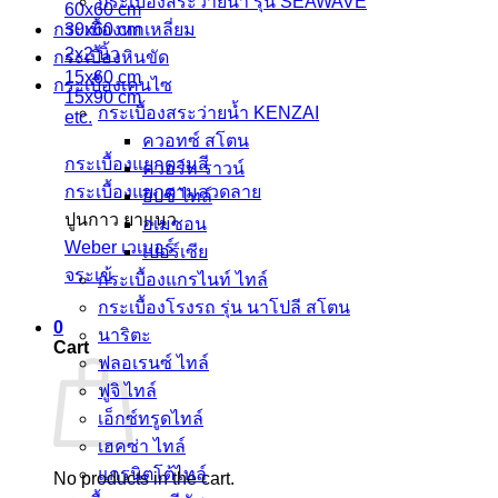
กระเบื้องสระว่ายนํ้า รุ่น SEAWAVE
60x60 cm
30x60 cm
กระเบื้องหกเหลี่ยม
2x2 นิ้ว
กระเบื้องหินขัด
15x60 cm
กระเบื้องเคนไซ
15x90 cm
กระเบื้องสระว่ายน้ำ KENZAI
etc.
ควอทซ์ สโตน
กระเบื้องแยกตามสี
ควอร์ท ราวน์
กระเบื้องแยกตามลวดลาย
ยิปซี ไทล์
ปูนกาว ยาแนว
อเมซอน
Weber เวเบอร์
เปอร์เซีย
จระเข้
กระเบื้องแกรไนท์ ไทล์
กระเบื้องโรงรถ รุ่น นาโปลี สโตน
0
นาริตะ
Cart
ฟลอเรนซ์ ไทล์
ฟูจิ ไทล์
เอ็กซ์ทรูดไทล์
เฮคซ่า ไทล์
แกรนิตโต้ไทล์
No products in the cart.