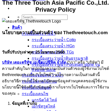
The Three Touch Asia Pacific Co.,Ltd.
Privacy Policy
Search
for:
สินค้า
นโยบายความเป็นส่วนตัว ของ Thethreetouch.com
กระเบื้องสระว่ายนํ้า
กระเบื้องสระว่ายน้ำ Cotto
กระเบื้องสระว่ายน้ำ HGn
กระเบื้องสระว่ายน้ำ TGs
วันที่ปรับปรุงล่าสุด: 25 เมษายน 2566
กระเบื้องสระว่ายน้ำหินธรรมชาติ
บริษัท เดอะตรีทัช เอเชียแปซิฟิค จำกัด
(“เรา” หรือ “บริษัท”) มี
กระเบื้องสระว่ายนํ้า Porcelain stone รุ่น
ความสำคัญในการปกป้องความเป็นส่วนตัวของผู้ใช้งานเว็บไซต์
Kyanite stone
thethreetouch.com (“เว็บไซต์”) นโยบายความเป็นส่วนตัวนี้
กระเบื้องขอบสระว่ายน้ำ
อธิบายวิธีการเก็บ ใช้ และเปิดเผยข้อมูลส่วนบุคคลของผู้ใช้งาน
กระเบื้องลายโบราณ
นโยบายนี้ใช้บังคับกับข้อมูลที่เราเก็บจากเว็บไซต์และการใช้งาน
กระเบื้องSubway
ของคุณ
กระเบื้องเคนไซ
แกรนิตโต้ ไทล์
ข้อมูลที่เราเก็บ
เอ็กซ์ทรูดไทล์