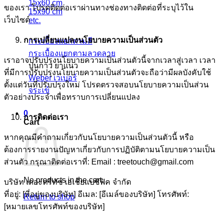
15x60 cm
ของเรา โปรดติดต่อเราผ่านทางช่องทางติดต่อที่ระบุไว้ใน
15x90 cm
เว็บไซต์
etc.
การเปลี่ยนแปลงนโยบายความเป็นส่วนตัว
กระเบื้องแยกตามสี
กระเบื้องแยกตามลวดลาย
เราอาจปรับปรุงนโยบายความเป็นส่วนตัวนี้จากเวลาสู่เวลา เวลา
ปูนกาว ยาแนว
ที่มีการปรับปรุงนโยบายความเป็นส่วนตัวจะถือว่ามีผลบังคับใช้
Weber เวเบอร์
ตั้งแต่วันที่ปรับปรุงใหม่ โปรดตรวจสอบนโยบายความเป็นส่วน
จระเข้
ตัวอย่างประจำเพื่อทราบการเปลี่ยนแปลง
0
การติดต่อเรา
Cart
หากคุณมีคำถามเกี่ยวกับนโยบายความเป็นส่วนตัวนี้ หรือ
ต้องการรายงานปัญหาเกี่ยวกับการปฏิบัติตามนโยบายความเป็น
ส่วนตัว กรุณาติดต่อเราที่: Email : treetouch@gmail.com
No products in the cart.
บริษัท เดอะตรีทัช เอเชียแปซิฟิค จำกัด
ที่อยู่: [ที่อยู่ของบริษัท] อีเมล: [อีเมล์ของบริษัท] โทรศัพท์:
Return to shop
[หมายเลขโทรศัพท์ของบริษัท]