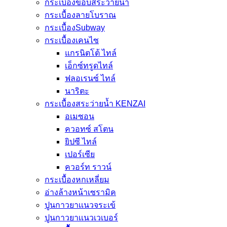
กระเบื้องขอบสระว่ายน้ำ
กระเบื้องลายโบราณ
กระเบื้องSubway
กระเบื้องเคนไซ
แกรนิตโต้ ไทล์
เอ็กซ์ทรูดไทล์
ฟลอเรนซ์ ไทล์
นาริตะ
กระเบื้องสระว่ายน้ำ KENZAI
อเมซอน
ควอทซ์ สโตน
ยิปซี ไทล์
เปอร์เซีย
ควอร์ท ราวน์
กระเบื้องหกเหลี่ยม
อ่างล้างหน้าเซรามิค
ปูนกาวยาเเนวจระเข้
ปูนกาวยาเเนวเวเบอร์