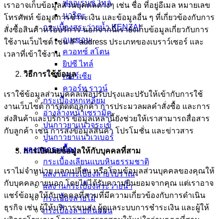
ฟลอเรนซ์ ไทล์
เราอาจเก็บข้อมูลส่วนบุคคลต่างๆ เช่น ชื่อ ที่อยู่อีเมล หมายเลข
นาริตะ
โทรศัพท์ ข้อมูลการชำระเงิน และข้อมูลอื่น ๆ ที่เกี่ยวข้องกับการ
กระเบื้องสระว่ายน้ำ KENZAI
สั่งซื้อสินค้าหรือบริการ นอกจากนี้เรายังเก็บข้อมูลเกี่ยวกับการ
อเมซอน
ใช้งานเว็บไซต์ เช่น IP address ประเภทของเบราว์เซอร์ และ
ควอทซ์ สโตน
เวลาที่เข้าใช้งาน
ยิปซี ไทล์
วิธีการใช้ข้อมูล
เปอร์เซีย
ควอร์ท ราวน์
เราใช้ข้อมูลส่วนบุคคลเพื่อปรับปรุงและปรับให้เข้ากับการใช้
กระเบื้องหกเหลี่ยม
งานเว็บไซต์ การติดต่อลูกค้า การประมวลผลคำสั่งซื้อ และการ
อ่างล้างหน้าเซรามิค
ส่งสินค้าและบริการ ข้อมูลเหล่านี้ยังช่วยให้เราสามารถสื่อสาร
ปูนกาวยาเเนวจระเข้
กับลูกค้า เช่น การส่งข้อมูลสินค้า โปรโมชั่น และข่าวสาร
ปูนกาวยาเเนวเวเบอร์
ผลงานกระเบื้อง
การเปิดเผยข้อมูลให้กับบุคคลที่สาม
กระเบื้องเลียนแบบหินธรรมชาติ
เราไม่จำหน่าย แลกเปลี่ยน หรือโอนข้อมูลส่วนบุคคลของคุณให้
ผลงานกระเบื้องลายโบราณ
กับบุคคลภายนอก โดยไม่ได้รับความยินยอมจากคุณ แต่เราอาจ
ผลงานกระเบื้องสระว่ายนํ้า
แชร์ข้อมูลให้กับบุคคลที่สามที่มีความเกี่ยวข้องกับการดำเนิน
กระเบื้องลายไม้
ธุรกิจ เช่น ผู้ให้บริการขนส่ง ผู้ดูแลระบบการชำระเงิน และผู้ให้
กระเบื้องลายหินอ่อน