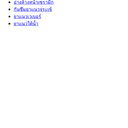
อ่างล้างหน้าเซรามิก
กันซึมยาเเนวจระเข้
ยาเเนวเวเบอร์
ยาเเนวใต้นํ้า