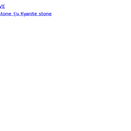
AVE
 stone รุ่น Kyanite stone