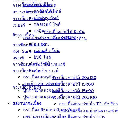
กระเบื้องเคนไซ
กระเบื้องลายไม้ ทั้งหมด
แกรนิตโต้ ไทล์
ยาแนวติดกระเบื้องใต้น้ำ
เอ็กซ์ทรูดไทล์
กระเบื้องพรมศิลา
ฟลอเรนซ์ ไทล์
เวเบอร์
นาริตะ
กระเบื้องลายไม้ ผิวมัน
ผิวกระเบื้อง
กระเบื้องสระว่ายน้ำ KENZAI
กระเบื้องลายไม้ ผิวด้าน
อเมซอน
กาวซีเมนต์เวเบอร์
ควอทซ์ สโตน
Koh Surin series
ยิปซี ไทล์
จระเข้
เปอร์เซีย
กาวซีเมนต์สระว่ายนํ้าเวเบอร์
ควอร์ท ราวน์
กระเบื้องหินขัด
กระเบื้องหกเหลี่ยม
กระเบื้องลายไม้ 20x120
อ่างล้างหน้าเซรามิค
กระเบื้องลายไม้ 15x60
กระเบื้องลายไม้
ปูนกาวยาเเนวจระเข้
กระเบื้องลายไม้ 15x90
ปูนกาวยาเเนวเวเบอร์
กระเบื้องลายไม้ 20x100
กระเบื้องสระว่ายนํ้า TCI อัญธิกา
ผลงานกระเบื้อง
กระเบื้องเลียนแบบหินธรรมชาติ
กระเบื้องสระว่ายน้ำหินธรรมชาต
ผลงานกระเบื้องลายโบราณ
กระเบื้องสระว่ายน้ำ HGn