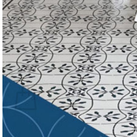
2x2 นิ้ว
15x60 cm
15x90 cm
etc.
กระเบื้องแยกตามสี
กระเบื้องแยกตามลวดลาย
ปูนกาว ยาแนว
Weber เวเบอร์
จระเข้
0
Cart
No products in the cart.
Return to shop