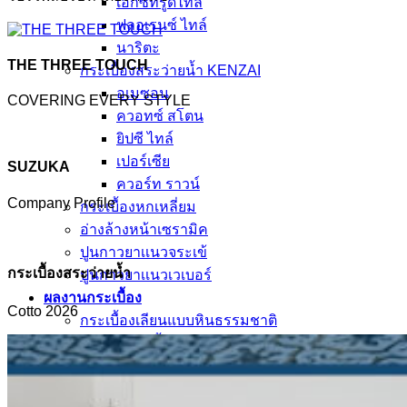
เอ็กซ์ทรูดไทล์
ฟลอเรนซ์ ไทล์
นาริตะ
THE THREE TOUCH
กระเบื้องสระว่ายน้ำ KENZAI
อเมซอน
COVERING EVERY STYLE
ควอทซ์ สโตน
ยิปซี ไทล์
เปอร์เซีย
SUZUKA
ควอร์ท ราวน์
Company Profile
กระเบื้องหกเหลี่ยม
อ่างล้างหน้าเซรามิค
ปูนกาวยาเเนวจระเข้
กระเบื้องสระว่ายน้ำ
ปูนกาวยาเเนวเวเบอร์
ผลงานกระเบื้อง
Cotto 2026
กระเบื้องเลียนแบบหินธรรมชาติ
ผลงานกระเบื้องลายโบราณ
ผลงานกระเบื้องสระว่ายนํ้า
กระเบื้องลายไม้