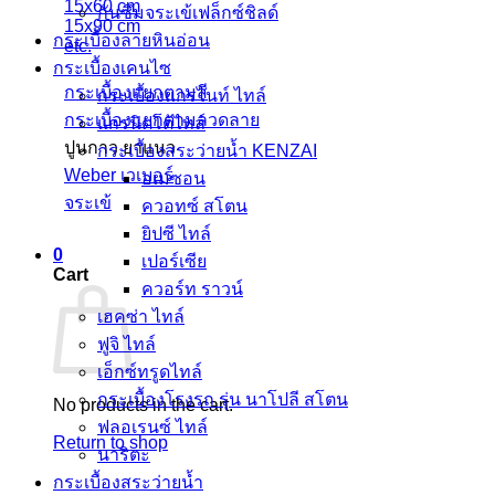
15x60 cm
กันซึมจระเข้เฟล็กซ์ชิลด์
15x90 cm
กระเบื้องลายหินอ่อน
etc.
กระเบื้องเคนไซ
กระเบื้องแยกตามสี
กระเบื้องแกรไนท์ ไทล์
กระเบื้องแยกตามลวดลาย
แกรนิตโต้ไทล์
ปูนกาว ยาแนว
กระเบื้องสระว่ายน้ำ KENZAI
Weber เวเบอร์
อเมซอน
จระเข้
ควอทซ์ สโตน
ยิปซี ไทล์
0
เปอร์เซีย
Cart
ควอร์ท ราวน์
เฮคซ่า ไทล์
ฟูจิ ไทล์
เอ็กซ์ทรูดไทล์
กระเบื้องโรงรถ รุ่น นาโปลี สโตน
No products in the cart.
ฟลอเรนซ์ ไทล์
Return to shop
นาริตะ
กระเบื้องสระว่ายนํ้า