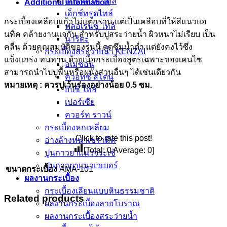
แกรนิตโต้ ไทล์
Additional information
เอ็กซ์ทรูดไทล์
กระเบื้องเคลือบแก้วไม่แตกราน แต่เป็นเคลือบที่ให้สีแนวแอ
ฟลอเรนซ์ ไทล์
นทิค คล้ายงานแจกัน สำหรับปูสระว่ายน้ำ ผิวหนาไม่เรียบ เป็น
นาริตะ
คลื่น ด้วยคุณสมบัติของรุ่นนี้ ดูดซึมน้ำต่ำ แต่ยังคงไว้ซึ่ง
กระเบื้องสระว่ายน้ำ KENZAI
แข็งแกร่ง ทนทาน ด้วยเนื้อกระเบื้องสูตรเฉพาะของเคนไซ
อเมซอน
สามารถนำไปปูพื้นหรือผนังส่วนอื่นๆ ได้เช่นเดียวกัน
ควอทซ์ สโตน
หมายเหตุ
:
ควรปูเว้นร่องอย่างน้อย
0.5
ซม.
ยิปซี ไทล์
เปอร์เซีย
ควอร์ท ราวน์
กระเบื้องหกเหลี่ยม
Click to rate this post!
อ่างล้างหน้าเซรามิค
[Total:
0
Average:
0
]
ปูนกาวยาเเนวจระเข้
ปูนกาวยาเเนวเวเบอร์
ขนาดกระเบื้อง
AMA-101
ผลงานกระเบื้อง
กระเบื้องเลียนแบบหินธรรมชาติ
Related products
ผลงานกระเบื้องลายโบราณ
ผลงานกระเบื้องสระว่ายนํ้า