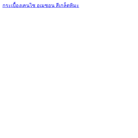
กระเบื้องเคนไซ อเมซอน สีเกล็ดหิมะ