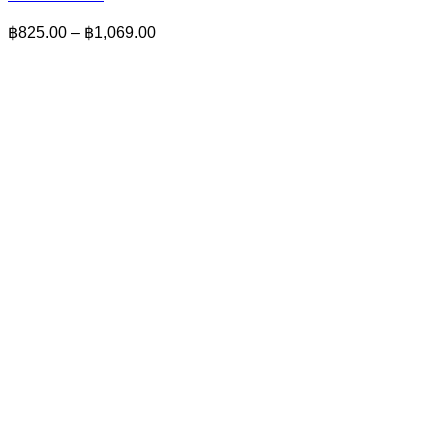
Price
฿
825.00
–
฿
1,069.00
range:
฿825.00
through
฿1,069.00