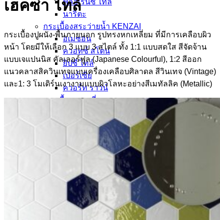
เฮคซ่า ไทล์
ฟลอเรนซ์ ไทล์
นาริตะ
กระเบื้องสระว่ายน้ำ KENZAI
กระเบื้องปูผนัง-พื้นภายนอก รูปทรงหกเหลี่ยม ที่มีการเคลือบผิว
อเมซอน
หน้า โดยมีให้เลือก 3 แบบ 3 สไตล์ ทั้ง 1:1 แบบสดใส สีจัดจ้าน
ควอทซ์ สโตน
แบบเจแปนนิส คัลเลอร์ฟูล (Japanese Colourful), 1:2 สีออก
ยิปซี ไทล์
แนวคลาสสิควินเทจแบบเครื่องเคลือบศิลาดล สีวินเทจ (Vintage)
เปอร์เซีย
และ1: 3 โมเดิร์นเงางามแบบผิวโลหะอย่างสีเมทัลลิค (Metallic)
ควอร์ท ราวน์
กระเบื้องหกเหลี่ยม
อ่างล้างหน้าเซรามิค
ปูนกาวยาเเนวจระเข้
ปูนกาวยาเเนวเวเบอร์
ผลงานกระเบื้อง
กระเบื้องเลียนแบบหินธรรมชาติ
ผลงานกระเบื้องลายโบราณ
ผลงานกระเบื้องสระว่ายนํ้า
กระเบื้องลายไม้
กระเบื้องลายหินอ่อน