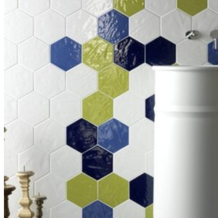
คอนกรีตบล็อก
กระเบื้องเคนไซ
กระเบื้องพอร์ชเลน เลียนเเบบหินธรรมชาติ
บทความ
Catalog
คำนวณกระเบื้อง
โปรโมชั่นกระเบื้อง
ติดต่อเรา
นโยบาย
นโยบายการขนส่ง
นโยบายความเป็นส่วนตัว
นโยบายการคืนสินค้าและคืนเงิน
test
กระเบื้อง Brand
Blezz
Kenzai
Cotto