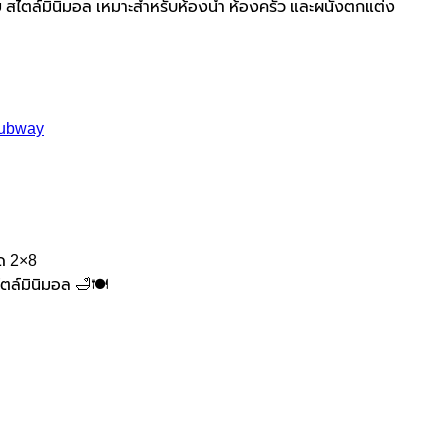
ย สไตล์มินิมอล เหมาะสำหรับห้องน้ำ ห้องครัว และผนังตกแต่ง
 subway
าด 2×8
ตล์มินิมอล 🛁🍽️