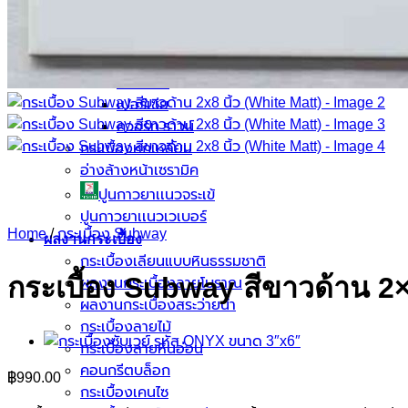
กระเบื้องสระว่ายน้ำ KENZAI
อเมซอน
ควอทซ์ สโตน
ยิปซี ไทล์
เปอร์เซีย
ควอร์ท ราวน์
กระเบื้องหกเหลี่ยม
อ่างล้างหน้าเซรามิค
ปูนกาวยาเเนวจระเข้
ปูนกาวยาเเนวเวเบอร์
Home
/
กระเบื้อง Subway
ผลงานกระเบื้อง
กระเบื้องเลียนแบบหินธรรมชาติ
กระเบื้อง Subway สีขาวด้าน 2×
ผลงานกระเบื้องลายโบราณ
ผลงานกระเบื้องสระว่ายนํ้า
กระเบื้องลายไม้
กระเบื้องลายหินอ่อน
คอนกรีตบล็อก
฿
990.00
กระเบื้องเคนไซ