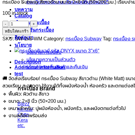
กระเบื้อง Subway สีขาวด้าน ขนาด 2×8 นิ้ว (50×200 มม.) เรียบง่า
กระเบื้องพอร์ชเลน เลียนเเบบหินธรรมชาติ
บทความ
100 in stock
Catalog
คำนวณกระเบื้อง
กระเบื้อง
โปรโมชั่นกระเบื้อง
Subway
หยิบใส่ตะกร้า
สี
ติดต่อเรา
SKU:
SW-2x8-WM
Category:
กระเบื้อง Subway
Tag:
กระเบื้อง
ขาว
นโยบาย
ด้าน
นโยบายการขนส่ง
2x8
นโยบายความเป็นส่วนตัว
Description
นิ้ว
นโยบายการคืนสินค้าและคืนเงิน
Additional information
(White
test
Matt)
🚚 จัดส่งเรียบร้อย! กระเบื้อง Subway สีขาวด้าน (White Matt) ขน
quantity
สวยเรียบ สะอาดตา ใช้งานได้ทั้งผนังห้องน้ำ ห้องครัว และตกแต่งสไ
กระเบื้อง Brand
🔹 พื้นผิว: ผิวด้าน สีขาว
🔹 ขนาด: 2×8 นิ้ว (50×200 มม.)
Blezz
🔹 เหมาะสำหรับ: ปูผนังห้องน้ำ, ผนังครัว, และผนังตกแต่งทั่วไป
Kenzai
Cotto
🔹 งานสต็อกพร้อมส่ง
Kera
etc.