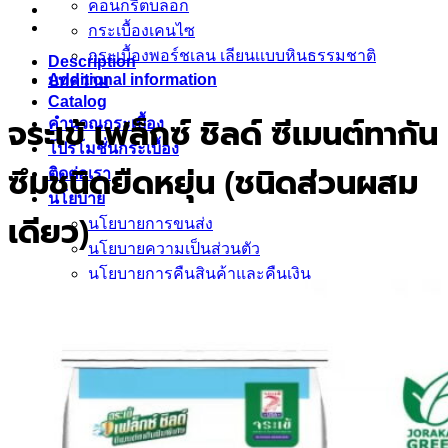
คอนกรีตบล็อก
กระเบื้องเคนไซ
กระเบื้องพอร์ชเลน เลียนเเบบหินธรรมชาติ
Description
Additional information
บทความ
Catalog
คำนวณกระเบื้อง
จระเข้ เฟล็กซ์ ชิลด์ ซีเมนต์ทากัน
โปรโมชั่นกระเบื้อง
ติดต่อเรา
ซึมชนิดยืดหยุ่น (ชนิดส่วนผสม
นโยบาย
เดียว)
นโยบายการขนส่ง
นโยบายความเป็นส่วนตัว
นโยบายการคืนสินค้าและคืนเงิน
test
กระเบื้อง Brand
Blezz
Kenzai
Cotto
Kera