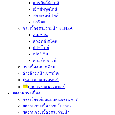
แกรนิตโต้ ไทล์
เอ็กซ์ทรูดไทล์
ฟลอเรนซ์ ไทล์
นาริตะ
กระเบื้องสระว่ายน้ำ KENZAI
อเมซอน
ควอทซ์ สโตน
ยิปซี ไทล์
เปอร์เซีย
ควอร์ท ราวน์
กระเบื้องหกเหลี่ยม
อ่างล้างหน้าเซรามิค
ปูนกาวยาเเนวจระเข้
ปูนกาวยาเเนวเวเบอร์
ผลงานกระเบื้อง
กระเบื้องเลียนแบบหินธรรมชาติ
ผลงานกระเบื้องลายโบราณ
ผลงานกระเบื้องสระว่ายนํ้า