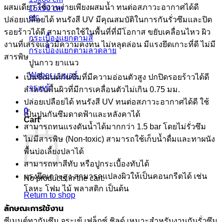
ผสมเดียว ใช้งานง่ายเพียงผสมน้ำ ทนต่อสภาวะอากาศได้ดี
15x90 cm
etc.
ปล่อยเปลือยได้ ทนรังสี UV มีคุณสมบัติในการกันรั่วซึมและปิด
รอยร้าวได้ดี สามารถใช้ในพื้นที่ที่มีโอกาส ขยับเคลื่อนไหว ผิว
กระเบื้องแยกตามสี
งานที่เสร็จแล้วมีความคงทน ไม่หลุดล่อน มีแรงยึดเกาะที่ดี ไม่มี
กระเบื้องแยกตามลวดลาย
สารพิษ
ปูนกาว ยาแนว
Weber เวเบอร์
เป็นซีเมนต์กันซึมที่มีความอ่อนตัวสูง ปกปิดรอยร้าวได้ดี
จระเข้
สำหรับพื้นผิวที่มีการเคลื่อนตัวไม่เกิน 0.75 มม.
ปล่อยเปลือยได้ ทนรังสี UV ทนต่อสภาวะอากาศได้ดี ใช้
0
เป็นปูนกันซึมดาดฟ้าและหลังคาได้
Cart
สามารถทนแรงดันน้ำได้มากกว่า 1.5 bar โดยไม่รั่วซึม
ไม่มีสารพิษ (Non-toxic) สามารถใช้เก็บน้ำดื่มและทาผนัง
พื้นบ่อเลี้ยงปลาได้
สามารถทาสีทับ หรือปูกระเบื้องทับได้
แรงยึดเกาะสูง สามารถแปลงผิวให้เป็นคอนกรีตได้ เช่น
No products in the cart.
โลหะ โฟม ไม้ พลาสติก เป็นต้น
Return to shop
ลักษณะการใช้งาน
ซีเมนต์ทากันซึม จระเข้ เฟล็กซ์ ชิลด์ เหมาะสำหรับงานกันรั่วซึม