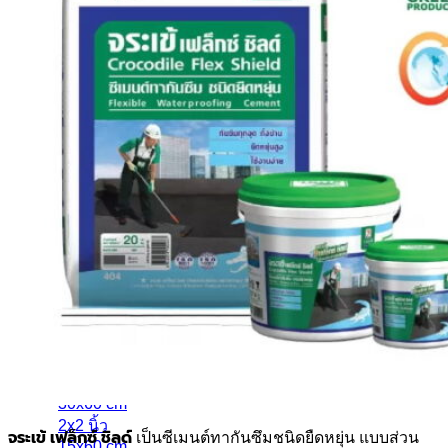
etc.
กระเบื้องประเภทต่างๆ
กระเบื้องสระว่ายน้ำ
กระเบื้องลายโบราณ
กระเบื้องแกรนิตโต้
กระเบื้อง Porcelain
กระเบื้องโมเสค
etc.
กระเบื้องแยกตามขนาด
4x4 นิ้ว
60x60 cm
30x60 cm
2x2 นิ้ว
จระเข้ เฟล็กซ์ ชิลด์
เป็นซีเมนต์ทากันซึมชนิดยืดหยุ่น แบบส่วน
15x60 cm