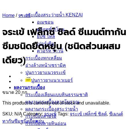
ฟลอเรนซ์ ไทล์
นาริตะ
กระเบื้องสระว่ายน้ำ KENZAI
Home
/
จระเข้
อเมซอน
ควอทซ์ สโตน
จระเข้ เฟล็กซ์ ชิลด์ ซีเมนต์ทากัน
ยิปซี ไทล์
ซึมชนิดยืดหยุ่น (ชนิดส่วนผสม
เปอร์เซีย
ควอร์ท ราวน์
เดียว)
กระเบื้องหกเหลี่ยม
อ่างล้างหน้าเซรามิค
ปูนกาวยาเเนวจระเข้
ปูนกาวยาเเนวเวเบอร์
ผลงานกระเบื้อง
ขนาด 20 กก.
กระเบื้องเลียนแบบหินธรรมชาติ
ผลงานกระเบื้องลายโบราณ
This product is currently out of stock and unavailable.
ผลงานกระเบื้องสระว่ายนํ้า
SKU:
N/A
Category:
จระเข้
Tags:
จระเข้ เฟล็กซ์ ชิลด์
,
ซีเมนต์
กระเบื้องลายไม้
ทากันซึมชนิดยืดหยุ่น
กระเบื้องลายหินอ่อน