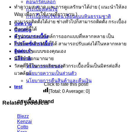
คอนกรีตบล็อก
ทำความสะอาด และการดูแลรักษาได้ง่าย ( แนะนำให้ลง
กระเบื้องเคนไซ
Wax เพื่อการใช้งานที่ยาวนาน )
กระเบื้องพอร์ชเลน เลียนเเบบหินธรรมชาติ
สามารถติดตั้งได้ง่าย ช่างทั่วไปก็สามารถติดตั้ง กระเบื้อง
บทความ
ซีเมนต์นี้ได้
Catalog
มีรูปแบบ และสไตล์การออกแบบที่หลากหลาย เป็น
คำนวณกระเบื้อง
Pattern หรือ Mix ก็ได้ สามารถปรับแต่งได้ในหลากหลาย
โปรโมชั่นกระเบื้อง
รูปแบบในแบบของคุณเอง
ติดต่อเรา
มีสีให้เลือกมากมาย
นโยบาย
วัสดุที่ใช้ในการผลิตของตัวกระเบื้องนั้นเป็นมิตรต่อสิ่ง
นโยบายการขนส่ง
แวดล้อม
นโยบายความเป็นส่วนตัว
นโยบายการคืนสินค้าและคืนเงิน
Click to rate this post!
test
[Total:
0
Average:
0
]
กระเบื้อง Brand
Related products
Blezz
Kenzai
Cotto