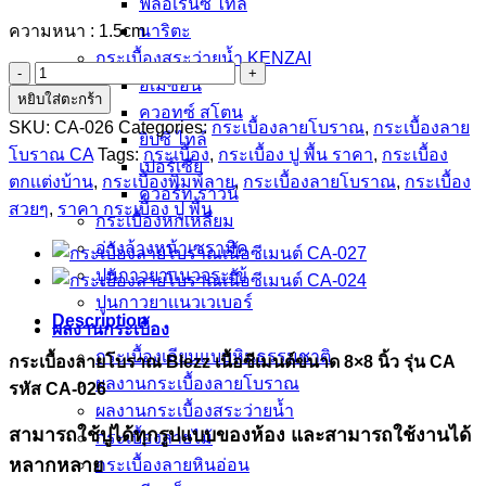
ฟลอเรนซ์ ไทล์
ความหนา : 1.5cm
นาริตะ
กระเบื้องสระว่ายน้ำ KENZAI
กระเบื้อง
อเมซอน
หยิบใส่ตะกร้า
ลาย
ควอทซ์ สโตน
SKU:
CA-026
Categories:
กระเบื้องลายโบราณ
,
กระเบื้องลาย
โบราณ
ยิปซี ไทล์
โบราณ CA
Tags:
กระเบื้อง
,
กระเบื้อง ปู พื้น ราคา
,
กระเบื้อง
เนื้อ
เปอร์เซีย
ตกเเต่งบ้าน
,
กระเบื้องพิมพ์ลาย
,
กระเบื้องลายโบราณ
,
กระเบื้อง
ซีเมนต์
ควอร์ท ราวน์
CA-
สวยๆ
,
ราคา กระเบื้อง ปู พื้น
กระเบื้องหกเหลี่ยม
026
quantity
อ่างล้างหน้าเซรามิค
ปูนกาวยาเเนวจระเข้
ปูนกาวยาเเนวเวเบอร์
Description
ผลงานกระเบื้อง
กระเบื้องเลียนแบบหินธรรมชาติ
กระเบื้องลายโบราณ Blezz เนื้อซีเมนต์ขนาด 8×8 นิ้ว รุ่น CA
ผลงานกระเบื้องลายโบราณ
รหัส CA-026
ผลงานกระเบื้องสระว่ายนํ้า
สามารถใช้ปูได้ทุกรูปแบบของห้อง และสามารถใช้งานได้
กระเบื้องลายไม้
หลากหลาย
กระเบื้องลายหินอ่อน