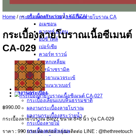
ฟลอเรนซ์ ไทล์
นาริตะ
กระเบื้องสระว่ายน้ำ KENZAI
Home
/
กระเบื้องลายโบราณ
/
กระเบื้องลายโบราณ CA
อเมซอน
ควอทซ์ สโตน
กระเบื้องลายโบราณเนื้อซีเมนต์
ยิปซี ไทล์
CA-029
เปอร์เซีย
ควอร์ท ราวน์
กระเบื้องหกเหลี่ยม
อ่างล้างหน้าเซรามิค
ปูนกาวยาเเนวจระเข้
ปูนกาวยาเเนวเวเบอร์
ผลงานกระเบื้อง
กระเบื้องเลียนแบบหินธรรมชาติ
฿
990.00
ผลงานกระเบื้องลายโบราณ
ผลงานกระเบื้องสระว่ายนํ้า
กระเบื้องลายโบราณ Blezz ขนาด 8×8 นิ้ว รุ่น CA-029
กระเบื้องลายไม้
กระเบื้องลายหินอ่อน
ราคา : 990 บาท ต่อ กล่อง กรุณาติดต่อ LINE : @thethreetouch