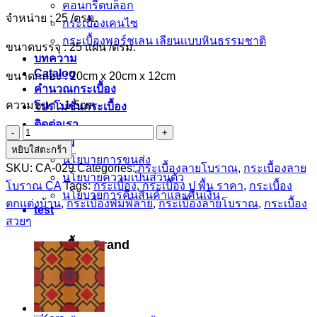
คอนกรีตบล็อก
จำหน่าย : 25 /ตรม.
กระเบื้องเคนไซ
กระเบื้องพอร์ชเลน เลียนเเบบหินธรรมชาติ
ขนาดบรรจุ : 25 แผ่น /ตรม.
บทความ
Catalog
ขนาดกล่อง : 20cm x 20cm x 12cm
คำนวณกระเบื้อง
ความหนา : 1.5cm
โปรโมชั่นกระเบื้อง
ติดต่อเรา
กระเบื้อง
นโยบาย
หยิบใส่ตะกร้า
ลาย
นโยบายการขนส่ง
SKU:
CA-029
Categories:
กระเบื้องลายโบราณ
,
กระเบื้องลาย
โบราณ
นโยบายความเป็นส่วนตัว
โบราณ CA
Tags:
กระเบื้อง
,
กระเบื้อง ปู พื้น ราคา
,
กระเบื้อง
เนื้อ
นโยบายการคืนสินค้าและคืนเงิน
ตกเเต่งบ้าน
,
กระเบื้องพิมพ์ลาย
,
กระเบื้องลายโบราณ
,
กระเบื้อง
ซีเมนต์
test
CA-
สวยๆ
029
กระเบื้อง Brand
quantity
Blezz
Kenzai
Cotto