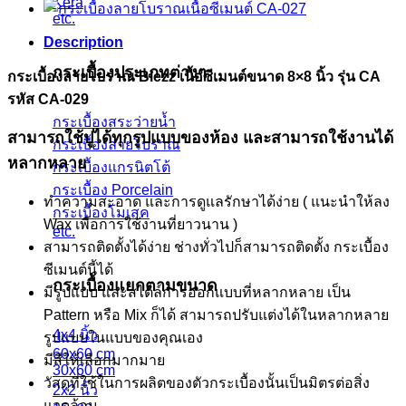
Kera
etc.
Description
กระเบื้องประเภทต่างๆ
กระเบื้องลายโบราณ Blezz เนื้อซีเมนต์ขนาด 8×8 นิ้ว รุ่น CA
รหัส CA-029
กระเบื้องสระว่ายน้ำ
สามารถใช้ปูได้ทุกรูปแบบของห้อง และสามารถใช้งานได้
กระเบื้องลายโบราณ
หลากหลาย
กระเบื้องแกรนิตโต้
กระเบื้อง Porcelain
ทำความสะอาด และการดูแลรักษาได้ง่าย ( แนะนำให้ลง
กระเบื้องโมเสค
Wax เพื่อการใช้งานที่ยาวนาน )
etc.
สามารถติดตั้งได้ง่าย ช่างทั่วไปก็สามารถติดตั้ง กระเบื้อง
ซีเมนต์นี้ได้
กระเบื้องแยกตามขนาด
มีรูปแบบ และสไตล์การออกแบบที่หลากหลาย เป็น
Pattern หรือ Mix ก็ได้ สามารถปรับแต่งได้ในหลากหลาย
4x4 นิ้ว
รูปแบบในแบบของคุณเอง
60x60 cm
มีสีให้เลือกมากมาย
30x60 cm
วัสดุที่ใช้ในการผลิตของตัวกระเบื้องนั้นเป็นมิตรต่อสิ่ง
2x2 นิ้ว
แวดล้อม