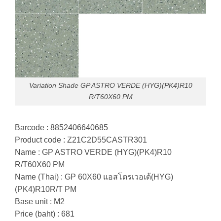
Variation Shade GP ASTRO VERDE (HYG)(PK4)R10
R/T60X60 PM
Barcode : 8852406640685
Product code : Z21C2D55CASTR301
Name : GP ASTRO VERDE (HYG)(PK4)R10
R/T60X60 PM
Name (Thai) : GP 60X60 แอสโตรเวอเด้(HYG)
(PK4)R10R/T PM
Base unit : M2
Price (baht) : 681