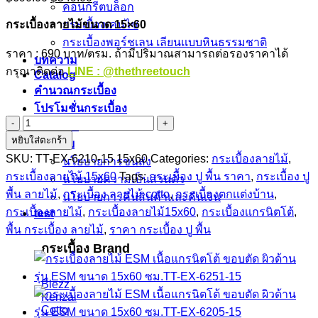
คอนกรีตบล็อก
price
price
was:
is:
กระเบื้องลายไม้ขนาด 15×60
กระเบื้องเคนไซ
฿690.00.
฿549.00.
กระเบื้องพอร์ชเลน เลียนเเบบหินธรรมชาติ
ราคา : 690 บาท/ตรม. ถ้ามีปริมาณสามารถต่อรองราคาได้
บทความ
กรุณาติดต่อ
LINE : @thethreetouch
Catalog
คำนวณกระเบื้อง
โปรโมชั่นกระเบื้อง
กระเบื้อง
ติดต่อเรา
หยิบใส่ตะกร้า
ลายไม้
นโยบาย
ESM
SKU:
TT-EX-6210-15 15x60
Categories:
กระเบื้องลายไม้
,
นโยบายการขนส่ง
เนื้อ
กระเบื้องลายไม้ 15x60
Tags:
กระเบื้อง ปู พื้น ราคา
,
กระเบื้อง ปู
นโยบายความเป็นส่วนตัว
แกรนิต
พื้น ลายไม้
,
กระเบื้อง ลายไม้ cotto
,
กระเบื้องตกเเต่งบ้าน
,
นโยบายการคืนสินค้าและคืนเงิน
โต้
กระเบื้องลายไม้
,
กระเบื้องลายไม้15x60
,
กระเบื้องเเกรนิตโต้
,
test
ขอบ
พื้น กระเบื้อง ลายไม้
,
ราคา กระเบื้อง ปู พื้น
ตัด
กระเบื้อง Brand
ผิว
ด้าน
Blezz
รุ่น
Kenzai
Cotto
ESM