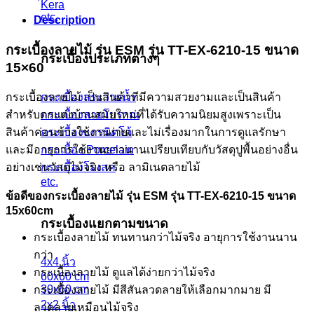
Kera
ขนาด
etc.
Description
15x60
ซม.TT-
กระเบื้องลายไม้ รุ่น ESM รุ่น TT-EX-6210-15 ขนาด
EX-
กระเบื้องประเภทต่างๆ
15×60
6210-
15
quantity
กระเบื้องสระว่ายน้ำ
กระเบื้องลายไม้ เป็นสินค้าทีมีความสวยงามและเป็นสินค้า
กระเบื้องลายโบราณ
สำหรับตกแต่งบ้านสมัยใหม่ที่ได้รับความนิยมสูงเพราะเป็น
กระเบื้องแกรนิตโต้
สินค้าค่อนข้างใช้งานง่ายและไม่เรื่องมากในการดูแลรักษา
กระเบื้อง Porcelain
และมีอายุการใช้งานยาวนานเปรียบเทียบกับวัสดุปูพื้นอย่างอื่น
กระเบื้องโมเสค
อย่างเช่นวัสดุไม้จริง หรือ ลามิเนตลายไม้
etc.
ข้อดีของกระเบื้องลายไม้
รุ่น ESM รุ่น TT-EX-6210-15
ขนาด
15x60cm
กระเบื้องแยกตามขนาด
กระเบื้องลายไม้ ทนทานกว่าไม้จริง อายุการใช้งานนาน
กว่า
4x4 นิ้ว
กระเบื้องลายไม้ ดูแลได้ง่ายกว่าไม้จริง
60x60 cm
30x60 cm
กระเบื้องลายไม้ มีสีสันลวดลายให้เลือกมากมาย มี
2x2 นิ้ว
ลวดลายเหมือนไม้จริง