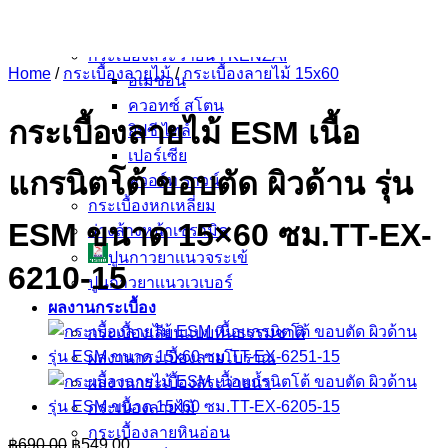
ฟลอเรนซ์ ไทล์
นาริตะ
กระเบื้องสระว่ายน้ำ KENZAI
Home
/
กระเบื้องลายไม้
/
กระเบื้องลายไม้ 15x60
อเมซอน
ควอทซ์ สโตน
กระเบื้องลายไม้ ESM เนื้อ
ยิปซี ไทล์
เปอร์เซีย
แกรนิตโต้ ขอบตัด ผิวด้าน รุ่น
ควอร์ท ราวน์
กระเบื้องหกเหลี่ยม
ESM ขนาด 15×60 ซม.TT-EX-
อ่างล้างหน้าเซรามิค
ปูนกาวยาเเนวจระเข้
6210-15
ปูนกาวยาเเนวเวเบอร์
ผลงานกระเบื้อง
กระเบื้องเลียนแบบหินธรรมชาติ
ผลงานกระเบื้องลายโบราณ
ผลงานกระเบื้องสระว่ายนํ้า
กระเบื้องลายไม้
กระเบื้องลายหินอ่อน
Original
Current
฿
690.00
฿
549.00