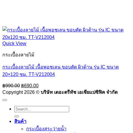
Quick View
กระเบื้องลายไม้
กระเบื้องลายไม้ เนื้อพอชเลน ขอบตัด ผิวด้าน รุ่น IC ขนาด
20×120 ซม. TT-V212004
Original
Current
฿
990.00
฿
690.00
price
price
Copyright 2026 ©
บริษัท เดอะตรีทัช เอเชียแปซิฟิค จำกัด
was:
is:
฿990.00.
฿690.00.
Search
for:
สินค้า
กระเบื้องสระว่ายนํ้า