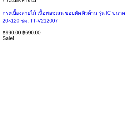
กระเบื้องลายไม้
กระเบื้องลายไม้ เนื้อพอชเลน ขอบตัด ผิวด้าน รุ่น IC ขนาด
20×120 ซม. TT-V212007
Original
Current
฿
990.00
฿
690.00
price
price
Sale!
was:
is:
฿990.00.
฿690.00.