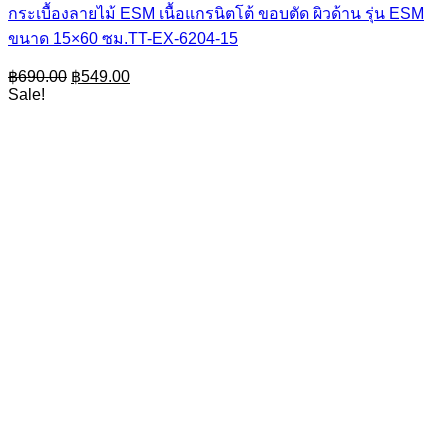
กระเบื้องลายไม้ ESM เนื้อแกรนิตโต้ ขอบตัด ผิวด้าน รุ่น ESM
ขนาด 15×60 ซม.TT-EX-6204-15
Original
Current
฿
690.00
฿
549.00
price
price
Sale!
was:
is:
฿690.00.
฿549.00.