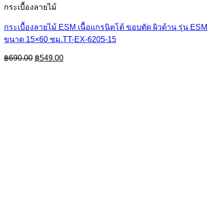
กระเบื้องลายไม้
กระเบื้องลายไม้ ESM เนื้อแกรนิตโต้ ขอบตัด ผิวด้าน รุ่น ESM
ขนาด 15×60 ซม.TT-EX-6205-15
Original
Current
฿
690.00
฿
549.00
price
price
was:
is:
฿690.00.
฿549.00.