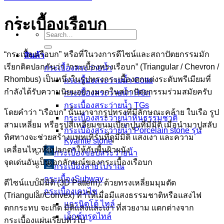
กระเบื้องเรือบก
Search
for:
“กระเบื้องเรือบก” หรือที่ในวงการดีไซน์และสถาปัตยกรรมมัก
สินค้า
เรียกติดปากกันว่า “กระเบื้องทรงเรือบก” (Triangular / Chevron /
กระเบื้องสระว่ายนํ้า
Rhombus) เป็นหนึ่งในรูปทรงกระเบื้องตกแต่งระดับพรีเมียมที่
กระเบื้องสระว่ายน้ำ Cotto
กำลังได้รับความนิยมอย่างมากในสถาปัตยกรรมร่วมสมัยครับ
กระเบื้องสระว่ายน้ำ HGn
กระเบื้องสระว่ายน้ำ TGs
โดยคำว่า “เรือบก” นั้นมาจากรูปทรงที่มีลักษณะคล้าย ใบเรือ รูป
กระเบื้องสระว่ายน้ำหินธรรมชาติ
สามเหลี่ยม หรือรูปสี่เหลี่ยมขนมเปียกปูนที่มีมิติ เมื่อนำมาปูสลับ
กระเบื้องสระว่ายนํ้า Porcelain stone รุ่น
ทิศทางจะช่วยสร้างแพทเทิร์นที่ดูมีมิติ แสงเงา และความ
Kyanite stone
เคลื่อนไหวที่แปลกตาให้กับพื้นผิวผนัง
กระเบื้องขอบสระว่ายน้ำ
จุดเด่นอันเป็นเอกลักษณ์ของกระเบื้องเรือบก
กระเบื้องลายโบราณ
กระเบื้องSubway
ดีไซน์แบบมีมิติ (3D Pattern): ด้วยทรงเหลี่ยมมุมตัด
กระเบื้องเคนไซ
(Triangular/Convex) ทำให้เมื่อมีแสงธรรมชาติหรือแสงไฟ
แกรนิตโต้ ไทล์
ตกกระทบ จะเกิด มิติแสงและเงา ที่สวยงาม แตกต่างจาก
เอ็กซ์ทรูดไทล์
กระเบื้องแผ่นเรียบทั่วไป