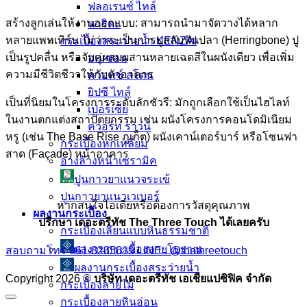
ฟลอเรนซ์ ไทล์
สร้างลูกเล่นให้งานออกแบบ: สามารถนำมาจัดวางได้หลาก
นาริตะ
หลายแพทเทิร์น ไม่ว่าจะเป็นการปูสลับฟันปลา (Herringbone) ปู
กระเบื้องสระว่ายน้ำ KENZAI
เป็นรูปคลื่น หรือจับคู่ผสมผสานหลายเฉดสีในผนังเดียว เพื่อเพิ่ม
อเมซอน
ความมีชีวิตชีวาให้กับตัวอาคาร
ควอทซ์ สโตน
ยิปซี ไทล์
เป็นที่นิยมในโครงการระดับลักชัวรี: มักถูกเลือกใช้เป็นไฮไลท์
เปอร์เซีย
ในงานตกแต่งสถาปัตยกรรม เช่น ผนังโครงการคอนโดมิเนียม
ควอร์ท ราวน์
หรู (เช่น The Base Rise ภูเก็ต) ผนังเคาน์เตอร์บาร์ หรือโซนฟา
กระเบื้องหกเหลี่ยม
สาด (Façade) หน้าอาคาร
อ่างล้างหน้าเซรามิค
ปูนกาวยาเเนวจระเข้
ปูนกาวยาเเนวเวเบอร์
หากสนใจไอเดียหรือต้องการวัสดุคุณภาพ
ผลงานกระเบื้อง
ปรึกษา เดอะตรีทัช The Three Touch ได้เลยครับ
กระเบื้องเลียนแบบหินธรรมชาติ
ผลงานกระเบื้องลายโบราณ
สอบถามโทร 061-8235619
LINE : @thethreetouch
ผลงานกระเบื้องสระว่ายนํ้า
Copyright 2026 ©
บริษัท เดอะตรีทัช เอเชียแปซิฟิค จำกัด
กระเบื้องลายไม้
กระเบื้องลายหินอ่อน