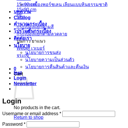
กระเบื้องพอร์ชเลน เลียนเเบบหินธรรมชาติ
15x60 cm
15x90 cm
บทความ
etc.
Catalog
คำนวณกระเบื้อง
กระเบื้องแยกตามสี
โปรโมชั่นกระเบื้อง
กระเบื้องแยกตามลวดลาย
ติดต่อเรา
ปูนกาว ยาแนว
นโยบาย
Weber เวเบอร์
นโยบายการขนส่ง
จระเข้
นโยบายความเป็นส่วนตัว
นโยบายการคืนสินค้าและคืนเงิน
0
test
Cart
Login
Newsletter
Login
No products in the cart.
Required
Username or email address
*
Return to shop
Required
Password
*