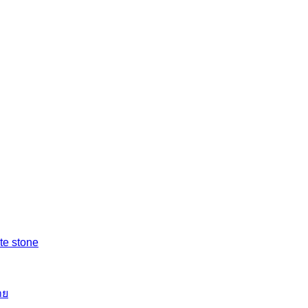
ite stone
าย