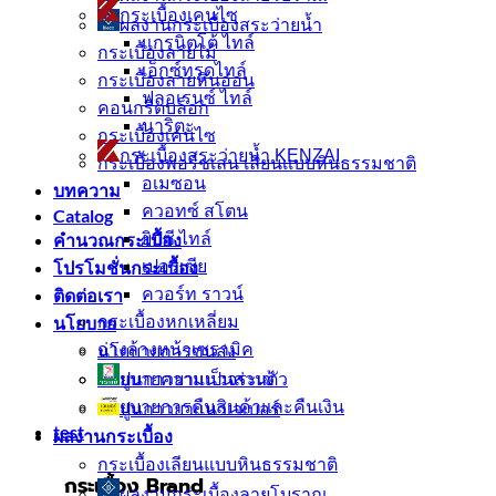
กระเบื้องเคนไซ
ผลงานกระเบื้องสระว่ายนํ้า
แกรนิตโต้ ไทล์
กระเบื้องลายไม้
เอ็กซ์ทรูดไทล์
กระเบื้องลายหินอ่อน
ฟลอเรนซ์ ไทล์
คอนกรีตบล็อก
นาริตะ
กระเบื้องเคนไซ
กระเบื้องสระว่ายน้ำ KENZAI
กระเบื้องพอร์ชเลน เลียนเเบบหินธรรมชาติ
อเมซอน
บทความ
ควอทซ์ สโตน
Catalog
คำนวณกระเบื้อง
ยิปซี ไทล์
โปรโมชั่นกระเบื้อง
เปอร์เซีย
ติดต่อเรา
ควอร์ท ราวน์
นโยบาย
กระเบื้องหกเหลี่ยม
อ่างล้างหน้าเซรามิค
นโยบายการขนส่ง
นโยบายความเป็นส่วนตัว
ปูนกาวยาเเนวจระเข้
นโยบายการคืนสินค้าและคืนเงิน
ปูนกาวยาเเนวเวเบอร์
test
ผลงานกระเบื้อง
กระเบื้องเลียนแบบหินธรรมชาติ
กระเบื้อง Brand
ผลงานกระเบื้องลายโบราณ