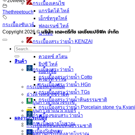
20
views
กระเบื้องเคนไซ
แกรนิตโต้ ไทล์
Thethreetouch
เอ็กซ์ทรูดไทล์
กระเบื้องซับเวย์
ฟลอเรนซ์ ไทล์
บริษัท เดอะตรีทัช เอเชียแปซิฟิค จำกัด
Copyright 2026 ©
นาริตะ
กระเบื้องสระว่ายน้ำ KENZAI
Search
อเมซอน
for:
ควอทซ์ สโตน
สินค้า
ยิปซี ไทล์
กระเบื้องสระว่ายนํ้า
เปอร์เซีย
กระเบื้องสระว่ายน้ำ Cotto
ควอร์ท ราวน์
กระเบื้องสระว่ายน้ำ HGn
กระเบื้องหกเหลี่ยม
กระเบื้องสระว่ายน้ำ TGs
อ่างล้างหน้าเซรามิค
กระเบื้องสระว่ายน้ำหินธรรมชาติ
ปูนกาวยาเเนวจระเข้
กระเบื้องสระว่ายนํ้า Porcelain stone รุ่น Kyan
ปูนกาวยาเเนวเวเบอร์
กระเบื้องขอบสระว่ายน้ำ
ผลงานกระเบื้อง
กระเบื้องลายโบราณ
กระเบื้องเลียนแบบหินธรรมชาติ
กระเบื้องSubway
ผลงานกระเบื้องลายโบราณ