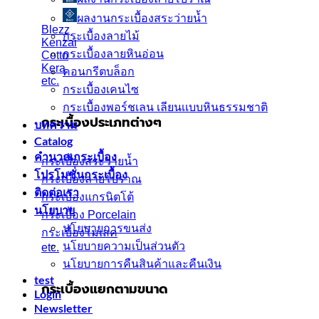
ผลงานกระเบื้องสระว่ายนํ้า
Blezz
กระเบื้องลายไม้
Kenzai
กระเบื้องลายหินอ่อน
Cotto
Kera
คอนกรีตบล็อก
etc.
กระเบื้องเคนไซ
กระเบื้องพอร์ชเลน เลียนเเบบหินธรรมชาติ
กระเบื้องประเภทต่างๆ
บทความ
Catalog
คำนวณกระเบื้อง
กระเบื้องสระว่ายน้ำ
โปรโมชั่นกระเบื้อง
กระเบื้องลายโบราณ
ติดต่อเรา
กระเบื้องแกรนิตโต้
นโยบาย
กระเบื้อง Porcelain
นโยบายการขนส่ง
กระเบื้องโมเสค
นโยบายความเป็นส่วนตัว
etc.
นโยบายการคืนสินค้าและคืนเงิน
test
กระเบื้องแยกตามขนาด
Login
Newsletter