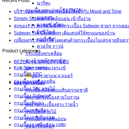
Recent Posts
นาริตะ
กระเบื้องสระว่ายน้ำ KENZAI
บริการออกแบบลายกระเบื้องให้เข้ากับ Mood and Tone
อเมซอน
Simply Subway สไตล์อบอุ่น เข้าถึงง่าย
ควอทซ์ สโตน
ส่งของรัวๆ ทุกวันไม่มีพัก กระเบื้อง Subway สวยๆ จากเดอ
ยิปซี ไทล์
Subway Tile Collection เติมเสน่ห์ให้ทุกมุมของบ้าน
เปอร์เซีย
เปลี่ยนสระว่ายน้ำให้โดดเด่นด้วยกระเบื้องโมเสกลายหินธ
ควอร์ท ราวน์
Product categories
กระเบื้องหกเหลี่ยม
อ่างล้างหน้าเซรามิค
BEZEN รุ่น SAFETYTILES
ปูนกาวยาเเนวจระเข้
Koh Surin series
กระเบื้อง SPC
ปูนกาวยาเเนวเวเบอร์
กระเบื้อง spc ลายหิน
ผลงานกระเบื้อง
กระเบื้อง Spc ลายไม้
กระเบื้องเลียนแบบหินธรรมชาติ
กระเบื้อง Subway
ผลงานกระเบื้องลายโบราณ
กระเบื้องดินเผา
ผลงานกระเบื้องสระว่ายนํ้า
กระเบื้องพรมศิลา
กระเบื้องลายไม้
กระเบื้องลายหินอ่อน
กระเบื้องลายหินอ่อน
กระเบื้องลายหินอ่อน cotto
คอนกรีตบล็อก