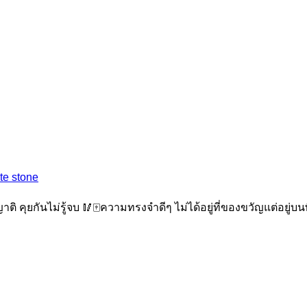
ite stone
าติ คุยกันไม่รู้จบ 🥢🀄ความทรงจำดีๆ ไม่ได้อยู่ที่ของขวัญแต่อยู่