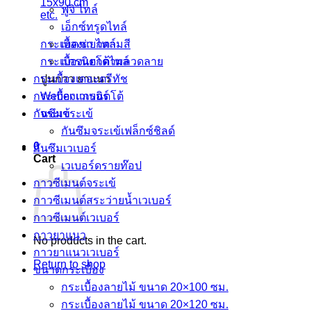
15x90 cm
ฟูจิ ไทล์
etc.
เอ็กซ์ทรูดไทล์
กระเบื้องแยกตามสี
เฮคซ่า ไทล์
กระเบื้องแยกตามลวดลาย
แกรนิตโต้ไทล์
ปูนกาว ยาแนว
กระเบื้องเดอะตรีทัช
Weber เวเบอร์
กระเบื้องแกรนิตโต้
จระเข้
กันซึมจระเข้
กันซึมจระเข้เฟล็กซ์ชิลด์
0
กันซึมเวเบอร์
Cart
เวเบอร์ดรายท๊อป
กาวซีเมนต์จระเข้
กาวซีเมนต์สระว่ายนํ้าเวเบอร์
กาวซีเมนต์เวเบอร์
กาวยาแนว
No products in the cart.
กาวยาแนวเวเบอร์
Return to shop
ขนาดกระเบื้อง
กระเบื้องลายไม้ ขนาด 20×100 ซม.
กระเบื้องลายไม้ ขนาด 20×120 ซม.