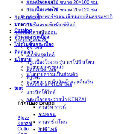
คอนกรีตบล็อก
กระเบื้องลายไม้ ขนาด 20×100 ซม.
กระเบื้องเคนไซ
กระเบื้องลายไม้ ขนาด 20×120 ซม.
กระเบื้องพอร์ชเลน เลียนเเบบหินธรรมชาติ
กันซึมจระเข้
บทความ
กันซึมจระเข้เฟล็กซ์ชิลด์
Catalog
กระเบื้องลายหินอ่อน
คำนวณกระเบื้อง
กระเบื้องเคนไซ
โปรโมชั่นกระเบื้อง
ฟูจิ ไทล์
ติดต่อเรา
เอ็กซ์ทรูดไทล์
นโยบาย
กระเบื้องโรงรถ รุ่น นาโปลี สโตน
นโยบายการขนส่ง
ฟลอเรนซ์ ไทล์
นโยบายความเป็นส่วนตัว
นาริตะ
นโยบายการคืนสินค้าและคืนเงิน
กระเบื้องแกรไนท์ ไทล์
test
แกรนิตโต้ไทล์
กระเบื้องสระว่ายน้ำ KENZAI
กระเบื้อง Brand
ควอร์ท ราวน์
อเมซอน
Blezz
ควอทซ์ สโตน
Kenzai
Cotto
ยิปซี ไทล์