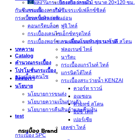
ผลงานกระเบื้องสระว่ายนํ้า
กระเบื้องลายไม้ ขนาด 20×120 ซม.
กันซึมจระเข้
กระเบื้องลายไม้
กันซึมจระเข้เฟล็กซ์ชิลด์
กระเบื้องลายหินอ่อน
กระเบื้องลายหินอ่อน
คอนกรีตบล็อก
ฟูจิ ไทล์
กระเบื้องเคนไซ
เอ็กซ์ทรูดไทล์
กระเบื้องพอร์ชเลน เลียนเเบบหินธรรมชาติ
กระเบื้องโรงรถ รุ่น นาโปลี สโตน
บทความ
ฟลอเรนซ์ ไทล์
Catalog
นาริตะ
คำนวณกระเบื้อง
กระเบื้องแกรไนท์ ไทล์
โปรโมชั่นกระเบื้อง
แกรนิตโต้ไทล์
กระเบื้องเคนไซ
ติดต่อเรา
กระเบื้องสระว่ายน้ำ KENZAI
นโยบาย
ควอร์ท ราวน์
นโยบายการขนส่ง
อเมซอน
นโยบายความเป็นส่วนตัว
ควอทซ์ สโตน
นโยบายการคืนสินค้าและคืนเงิน
ยิปซี ไทล์
test
เปอร์เซีย
เฮคซ่า ไทล์
กระเบื้อง Brand
กระเบื้อง SPC