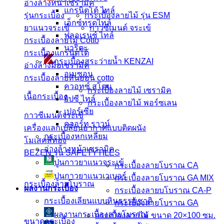
อ่างล้างหน้าเซรามิค
แกรนิตโต้ ไทล์
รุ่นกระเบื้อง
กระเบื้องลายไม้ รุ่น ESM
เอ็กซ์ทรูดไทล์
ยาแนวจระเข้
กาวซีเมนต์ จระเข้
ฟลอเรนซ์ ไทล์
กระเบื้องลายไม้ Cotto
นาริตะ
กระเบื้องแกรนิตโต้
กระเบื้องสระว่ายน้ำ KENZAI
อ่างล้างมือเซรามิค
อเมซอน
กระเบื้องลายหินอ่อน cotto
ควอทซ์ สโตน
กระเบื้องลายไม้ เซรามิค
เนื้อกระเบื้อง
ยิปซี ไทล์
กระเบื้องลายไม้ พอร์ซเลน
เปอร์เซีย
กาวซีเมนต์จระเข้
ควอร์ท ราวน์
เครื่องแลกเปลี่ยนอากาศแบบติดผนัง
กระเบื้องหกเหลี่ยม
โมเสคสีทอง
อ่างล้างหน้าเซรามิค
BEZEN รุ่น SAFETYTILES
ปูนกาวยาเเนวจระเข้
กระเบื้องลายโบราณ CA
ปูนกาวยาเเนวเวเบอร์
กระเบื้องลายโบราณ GA MIX
กระเบื้องลายโบราณ
ผลงานกระเบื้อง
กระเบื้องลายบโบราณ CA-P
กระเบื้องเลียนแบบหินธรรมชาติ
กระเบื้องลายโบราณ GA
ผลงานกระเบื้องลายโบราณ
กระเบื้องลายไม้ ขนาด 20×100 ซม.
ขนาดกระเบื้อง