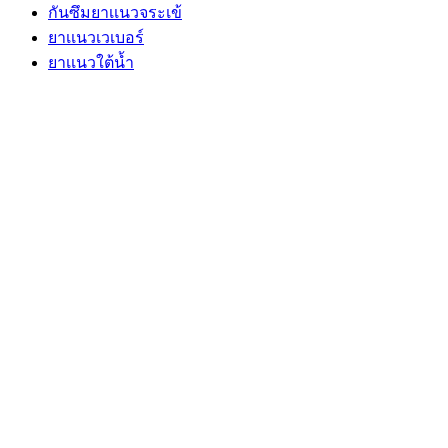
กันซึมยาเเนวจระเข้
ยาเเนวเวเบอร์
ยาเเนวใต้นํ้า