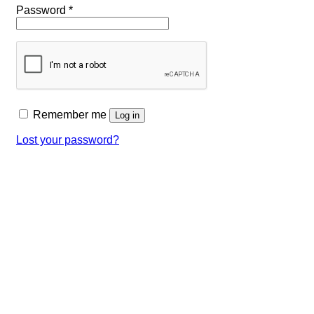
Required
Password
*
Remember me
Log in
Lost your password?
กระเบื้องนำเข้าลายกราฟิก รุ่น MR03 60×120 ซม.
กว่า 5971 โครงการที่ใช้
กระเบื้องเดอะตรีทัชไปแล้ว!