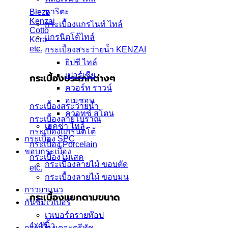
นาริตะ
Blezz
Kenzai
กระเบื้องแกรไนท์ ไทล์
Cotto
แกรนิตโต้ไทล์
Kera
etc.
กระเบื้องสระว่ายน้ำ KENZAI
ยิปซี ไทล์
เปอร์เซีย
กระเบื้องประเภทต่างๆ
ควอร์ท ราวน์
อเมซอน
กระเบื้องสระว่ายน้ำ
ควอทซ์ สโตน
กระเบื้องลายโบราณ
เฮคซ่า ไทล์
กระเบื้องแกรนิตโต้
กระเบื้อง SPC
กระเบื้อง Porcelain
ขอบกระเบื้อง
กระเบื้องโมเสค
กระเบื้องลายไม้ ขอบตัด
etc.
กระเบื้องลายไม้ ขอบมน
กาวยาแนว
กระเบื้องแยกตามขนาด
กันซึมเวเบอร์
เวเบอร์ดรายท๊อป
4x4 นิ้ว
กระเบื้องเดอะตรีทัช