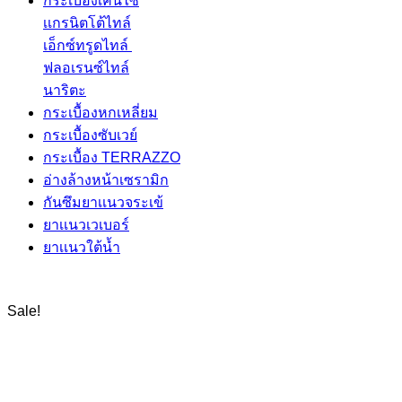
กระเบื้องเคนไซ
เเกรนิตโต้ไทล์
เอ็กซ์ทรูดไทล์
ฟลอเรนซ์ไทล์
นาริตะ
กระเบื้องหกเหลี่ยม
กระเบื้องซับเวย์
กระเบื้อง TERRAZZO
อ่างล้างหน้าเซรามิก
กันซึมยาเเนวจระเข้
ยาเเนวเวเบอร์
ยาเเนวใต้นํ้า
Sale!