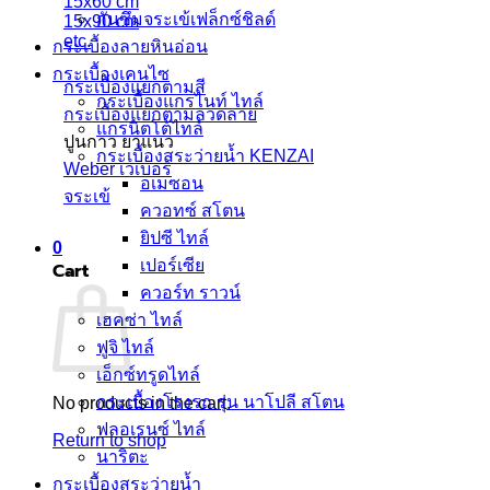
15x60 cm
กันซึมจระเข้เฟล็กซ์ชิลด์
15x90 cm
etc.
กระเบื้องลายหินอ่อน
กระเบื้องเคนไซ
กระเบื้องแยกตามสี
กระเบื้องแกรไนท์ ไทล์
กระเบื้องแยกตามลวดลาย
แกรนิตโต้ไทล์
ปูนกาว ยาแนว
กระเบื้องสระว่ายน้ำ KENZAI
Weber เวเบอร์
อเมซอน
จระเข้
ควอทซ์ สโตน
ยิปซี ไทล์
0
เปอร์เซีย
Cart
ควอร์ท ราวน์
เฮคซ่า ไทล์
ฟูจิ ไทล์
เอ็กซ์ทรูดไทล์
กระเบื้องโรงรถ รุ่น นาโปลี สโตน
No products in the cart.
ฟลอเรนซ์ ไทล์
Return to shop
นาริตะ
กระเบื้องสระว่ายนํ้า