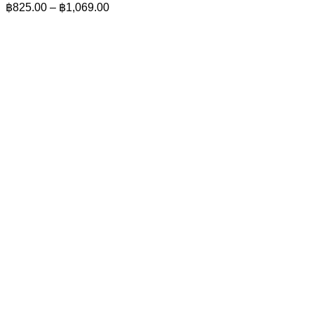
Price
฿
825.00
–
฿
1,069.00
range:
฿825.00
through
฿1,069.00