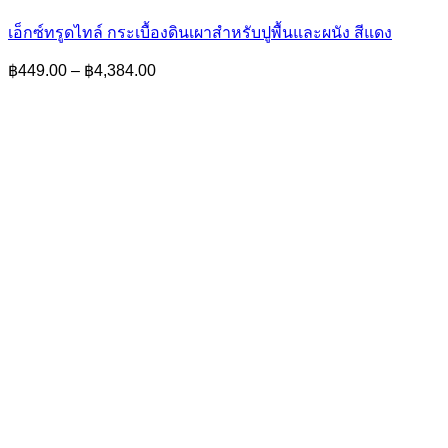
เอ็กซ์ทรูดไทล์ กระเบื้องดินเผาสำหรับปูพื้นและผนัง สีแดง
Price
฿
449.00
–
฿
4,384.00
range:
฿449.00
through
฿4,384.00