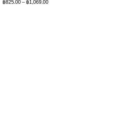
Price
฿
825.00
–
฿
1,069.00
range:
฿825.00
through
฿1,069.00