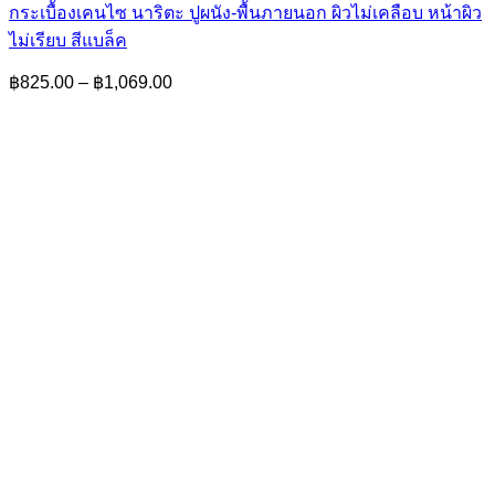
กระเบื้องเคนไซ นาริตะ ปูผนัง-พื้นภายนอก ผิวไม่เคลือบ หน้าผิว
ไม่เรียบ สีแบล็ค
Price
฿
825.00
–
฿
1,069.00
range:
฿825.00
through
฿1,069.00