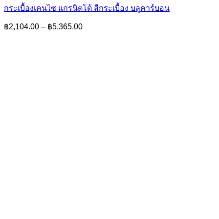
กระเบื้องเคนไซ แกรนิตโต้ สีกระเบื้อง บลูคาร์บอน
Price
฿
2,104.00
–
฿
5,365.00
range:
฿2,104.00
through
฿5,365.00