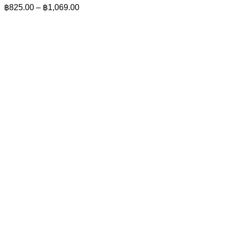
Price
฿
825.00
–
฿
1,069.00
range:
฿825.00
through
฿1,069.00