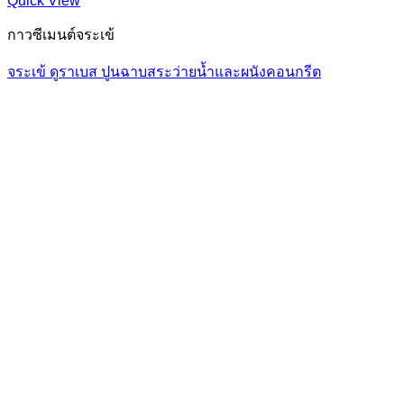
Quick View
กาวซีเมนต์จระเข้
จระเข้ ดูราเบส ปูนฉาบสระว่ายน้ำและผนังคอนกรีต