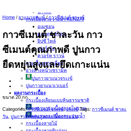
ฟลอเรนซ์ ไทล์
นาริตะ
Home
/
ยาแนวจระเข้
/
กาวซีเมนต์ จระเข้
กระเบื้องสระว่ายน้ำ KENZAI
อเมซอน
กาวซีเมนต์ ชาละวัน กาว
ควอทซ์ สโตน
ยิปซี ไทล์
ซีเมนต์คุณภาพดี ปูนกาว
เปอร์เซีย
ควอร์ท ราวน์
ยืดหยุ่นสูงและยึดเกาะแน่น
กระเบื้องหกเหลี่ยม
อ่างล้างหน้าเซรามิค
ปูนกาวยาเเนวจระเข้
ปูนกาวยาเเนวเวเบอร์
ผลงานกระเบื้อง
ขนาด 20 กก.
กระเบื้องเลียนแบบหินธรรมชาติ
ผลงานกระเบื้องลายโบราณ
Categories:
กาวซีเมนต์ จระเข้
,
จระเข้
Tags:
กาวซีเมนต์ ชาละ
ผลงานกระเบื้องสระว่ายนํ้า
วัน
,
ปูนกาวยืดหยุ่นสูงและยึดเกาะแน่น
กระเบื้องลายไม้
กระเบื้องลายหินอ่อน