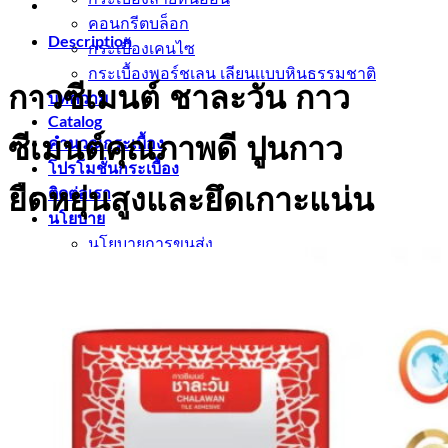
คอนกรีตบล็อก
Description
กระเบื้องเคนไซ
กระเบื้องพอร์ชเลน เลียนเเบบหินธรรมชาติ
กาวซีเมนต์ ชาละวัน กาว
บทความ
Catalog
ซีเมนต์คุณภาพดี ปูนกาว
คำนวณกระเบื้อง
โปรโมชั่นกระเบื้อง
ยืดหยุ่นสูงและยึดเกาะแน่น
ติดต่อเรา
นโยบาย
นโยบายการขนส่ง
นโยบายความเป็นส่วนตัว
นโยบายการคืนสินค้าและคืนเงิน
test
กระเบื้อง Brand
Blezz
Kenzai