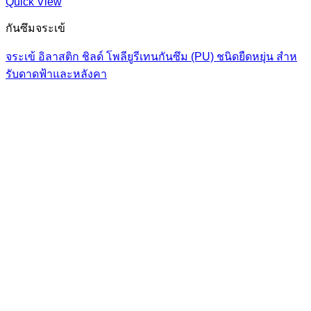
Quick View
กันซึมจระเข้
จระเข้ อิลาสติก ชิลด์ โพลียูรีเทนกันซึม (PU) ชนิดยืดหยุ่น สําห
รับดาดฟ้าและหลังคา