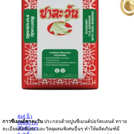
Cotto
Kera
etc.
กระเบื้องประเภทต่างๆ
กระเบื้องสระว่ายน้ำ
กระเบื้องลายโบราณ
กระเบื้องแกรนิตโต้
กระเบื้อง Porcelain
กระเบื้องโมเสค
etc.
กระเบื้องแยกตามขนาด
4x4 นิ้ว
กาวซีเมนต์ชาละวัน
ประกอบด้วยปูนซีเมนต์ปอร์ตแลนด์ ทราย
60x60 cm
30x60 cm
ละเอียดคัดพิเศษ และวัสดุผสมพิเศษอื่นๆ ทำให้ผลิตภัณฑ์มี