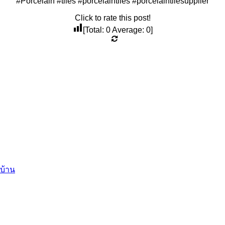
#Porcelain #tiles #porcelaintiles #porcelaintilesupplier
Click to rate this post!
[Total:
0
Average:
0
]
้บ้าน