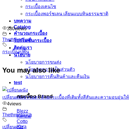
กระเบื้องเคนไซ
กระเบื้องพอร์ชเลน เลียนเเบบหินธรรมชาติ
บทความ
Catalog
380
views
คำนวณกระเบื้อง
Thethreetouch
โปรโมชั่นกระเบื้อง
ติดต่อเรา
กระเบื้องปูพื้น
นโยบาย
นโยบายการขนส่ง
You may also like
นโยบายความเป็นส่วนตัว
นโยบายการคืนสินค้าและคืนเงิน
test
กระเบื้อง Brand
เปลี่ยนผนังธรรมดา ด้วยกระเบื้องที่เติมทั้งสีสันและความอบอุ่นให
4
views
Blezz
Thethreetouch
Kenzai
Cotto
Kera
เปลี่ยนผนัง