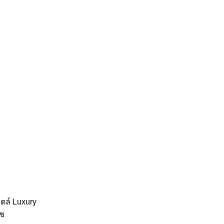
ไตล์ Luxury
ัช