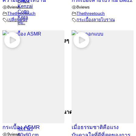
ความอบอุ่นให้บ้าน
กระเบื้องลายโบราณ Blezz
Blezz
Kenzai
8
views
8
views
Cotto
Thethreetouch
Thethreetouch
Kera
เปลี่ยนผนัง
กระเบื้องลายโบราณ
etc.
กระเบื้องประเภทต่างๆ
กระเบื้องสระว่ายน้ำ
กระเบื้องลายโบราณ
กระเบื้องแกรนิตโต้
กระเบื้อง Porcelain
กระเบื้องโมเสค
etc.
กระเบื้องแยกตามขนาด
กระเบื้อง ASMR
เมื่อธรรมชาติคือแรง
4x4 นิ้ว
9
views
บันดาลใจที่ดีที่สุดของการ
60x60 cm