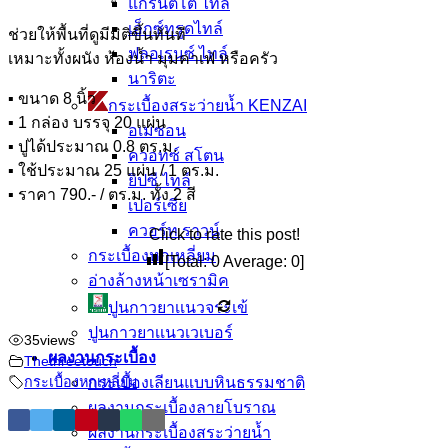
แกรนิตโต้ ไทล์
เอ็กซ์ทรูดไทล์
ช่วยให้พื้นที่ดูมีมิติขึ้นทันที
ฟลอเรนซ์ ไทล์
เหมาะทั้งผนัง ห้องน้ำ มุมคาเฟ่ หรือครัว
นาริตะ
▪ ขนาด 8 นิ้ว
กระเบื้องสระว่ายน้ำ KENZAI
▪ 1 กล่อง บรรจุ 20 แผ่น
อเมซอน
▪ ปูได้ประมาณ 0.8 ตร.ม.
ควอทซ์ สโตน
▪ ใช้ประมาณ 25 แผ่น / 1 ตร.ม.
ยิปซี ไทล์
▪ ราคา 790.- / ตร.ม. ทั้ง 2 สี
เปอร์เซีย
ควอร์ท ราวน์
Click to rate this post!
กระเบื้องหกเหลี่ยม
[Total:
0
Average:
0
]
อ่างล้างหน้าเซรามิค
ปูนกาวยาเเนวจระเข้
ปูนกาวยาเเนวเวเบอร์
35
views
ผลงานกระเบื้อง
Thethreetouch
กระเบื้องหกเหลี่ยม
กระเบื้องเลียนแบบหินธรรมชาติ
ผลงานกระเบื้องลายโบราณ
ผลงานกระเบื้องสระว่ายนํ้า