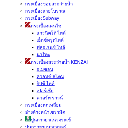
กระเบื้องขอบสระว่ายน้ำ
กระเบื้องลายโบราณ
กระเบื้องSubway
กระเบื้องเคนไซ
แกรนิตโต้ ไทล์
เอ็กซ์ทรูดไทล์
ฟลอเรนซ์ ไทล์
นาริตะ
กระเบื้องสระว่ายน้ำ KENZAI
อเมซอน
ควอทซ์ สโตน
ยิปซี ไทล์
เปอร์เซีย
ควอร์ท ราวน์
กระเบื้องหกเหลี่ยม
อ่างล้างหน้าเซรามิค
ปูนกาวยาเเนวจระเข้
ปูนกาวยาเเนวเวเบอร์