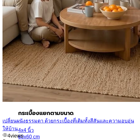
Kenzai
Cotto
Kera
etc.
กระเบื้องประเภทต่างๆ
กระเบื้องสระว่ายน้ำ
กระเบื้องลายโบราณ
กระเบื้องแกรนิตโต้
กระเบื้อง Porcelain
กระเบื้องโมเสค
etc.
กระเบื้องแยกตามขนาด
เปลี่ยนผนังธรรมดา ด้วยกระเบื้องที่เติมทั้งสีสันและความอบอุ่น
ให้บ้าน
4x4 นิ้ว
4
views
60x60 cm