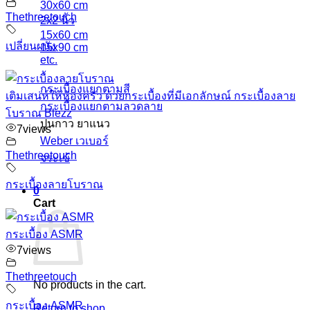
30x60 cm
Thethreetouch
2x2 นิ้ว
15x60 cm
เปลี่ยนผนัง
15x90 cm
etc.
กระเบื้องแยกตามสี
เติมเสน่ห์ให้ห้องครัว ด้วยกระเบื้องที่มีเอกลักษณ์ กระเบื้องลาย
กระเบื้องแยกตามลวดลาย
โบราณ Blezz
ปูนกาว ยาแนว
7
views
Weber เวเบอร์
Thethreetouch
จระเข้
กระเบื้องลายโบราณ
0
Cart
กระเบื้อง ASMR
7
views
Thethreetouch
No products in the cart.
กระเบื้อง ASMR
Return to shop