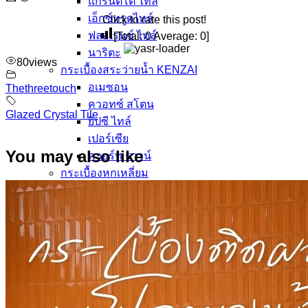
แกรนิตโต้ ไทล์
เอ็กซ์ทรูดไทล์
Click to rate this post!
ฟลอเรนซ์ ไทล์
[Total:
0
Average:
0
]
นาริตะ
80
views
กระเบื้องสระว่ายน้ำ KENZAI
อเมซอน
Thethreetouch
ควอทซ์ สโตน
Glazed Crystal Tile
ยิปซี ไทล์
เปอร์เซีย
You may also like
ควอร์ท ราวน์
กระเบื้องหกเหลี่ยม
อ่างล้างหน้าเซรามิค
ปูนกาวยาเเนวจระเข้
ปูนกาวยาเเนวเวเบอร์
ผลงานกระเบื้อง
กระเบื้องเลียนแบบหินธรรมชาติ
ผลงานกระเบื้องลายโบราณ
ผลงานกระเบื้องสระว่ายนํ้า