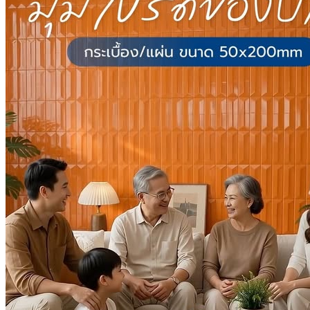
กระเบื้องลายไม้
กระเบื้องลายหินอ่อน
คอนกรีตบล็อก
กระเบื้องเคนไซ
กระเบื้องพอร์ชเลน เลียนเเบบหินธรรมชาติ
บทความ
Catalog
คำนวณกระเบื้อง
โปรโมชั่นกระเบื้อง
ติดต่อเรา
นโยบาย
นโยบายการขนส่ง
นโยบายความเป็นส่วนตัว
นโยบายการคืนสินค้าและคืนเงิน
test
กระเบื้อง Brand
Blezz