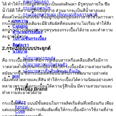
คอนกรีตบล็อก
ได้ ทำให้กระเบื้องมีลักษณะเป็นแผ่นดินเผา มีรูพรุนภายใน ซึม
กระเบื้องเคนไซ
น้ำได้ดี ให้ความรู้สึกเย็นสบาย ส่วนมากจะเป็นสีน้ำตาลแดง
กระเบื้องพอร์ชเลน เลียนเเบบหินธรรมชาติ
ตั้งแต่โทนอ่อนถึงเข้ม ขึ้นอยู่กับอุณหภูมิและเวลาที่ใช้ในการเผา
บทความ
กระเบื้องแบบดังเดิมจะมีผิวสัมผัสที่ค่อนหยาบ ไม่เรียบ ทำให้สิ่ง
Catalog
สกปรกเข้าไปติดอยู่ตามรูพรุนของกระเบื้องได้ง่าย และทำความ
คำนวณกระเบื้อง
สะอาดได้ยาก
โปรโมชั่นกระเบื้อง
ติดต่อเรา
2.กระเบื้องแบบประยุกต์
นโยบาย
นโยบายการขนส่ง
คือ กระเบื้องดินเผาที่มีการเคลือบสารหรือเคลือบสีหรือมีการ
นโยบายความเป็นส่วนตัว
วาดลวดลายลงบนกระเบื้อง เพื่อให้กระเบื้องมีความสวยงามทัน
นโยบายการคืนสินค้าและคืนเงิน
สมัยมากขึ้น ซึ่งกระเบื้องเคลือบนี้ได้รับการพัฒนามาอย่างต่อ
test
เนื่องทั้งลวดลายและสีสัน ทำให้กระเบื้องได้ความนิยมอย่างแพร่
หลาย เพราะเนื้อกระเบื้องให้ความรู้สึกเย็น มีความสวยงามและ
กระเบื้อง Brand
ทำความสะอาดได้ง่าย
Blezz
กระเบื้องทั้ง 2 แบบมีขั้นตอนในการผลิตเริ่มต้นที่เหมือนกัน เพียง
Kenzai
แต่แบบประยุกต์มีการเพิ่มเติมเพื่อให้กระเบื้องมีการใช้งานที่ง่าย
Cotto