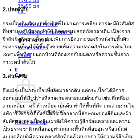
15x60 cm
15x90 cm
2.ปลอดภัย
etc.
กระเบื้องดินเผาแบบดั้งเดิมที่ไม่ผ่านการเคลือบสารจะมีผิวสัมผัส
กระเบื้องแยกตามสี
ที่หยาบ แต่ไม่สาก ทำให้เกิดความปลอดภัยเวลาเดิน เนื่องจาก
กระเบื้องแยกตามลวดลาย
ผิวสัมผัสที่หยาบนี้จะช่วยเพิ่มการยึดเกาะของผิวหนังกับพื้นผิว
ปูนกาว ยาแนว
ของกระเบื้องได้ดีขึ้น จึงช่วยเพิ่มความปลอดภัยในการเดิน โดย
Weber เวเบอร์
เฉพาะพื้นที่ภายนอกบ้านที่ต้องเจอกับฝนตกหรือความชื้นจาก
จระเข้
การรดน้ำต้นไม้
0
Cart
3.สวยงาม
ถึงแม้จะเป็นกระเบื้องที่ผลิตมาจากดิน แต่กระเบื้องได้มีการ
ออกแบบให้มีรูปร่างที่สวยงามหลายแบบด้วยกัน เช่น สี่เหลี่ยม
สามเหลี่ยม วงรี ห้าเหลี่ยม เป็นต้น ทำให้พื้นที่มีความสวยงามไม่
No products in the cart.
แพ้การใช้กระเบื้องชนิดอื่น นอกจากนี้ลักษณะของสีดินและผิว
สัมผัสของกระเบื้องดินเผายังให้ความรู้สึกผ่อนคลายและความ
Return to shop
เป็นธรรมชาติ เหมือนอยู่ท่ามกลางพื้นดินที่อบอุ่น หรือแม้แต่
แบบเคลือบก็มีความคลาสสิกที่ดูแล้วสบายตา ให้ความรู้สึกเย็น