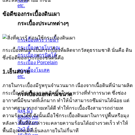
และหลากหลายมากขึ้น
Kera
etc.
ข้อดีของกระเบื้องดินเผา
กระเบื้องประเภทต่างๆ
กระเบื้องสระว่ายน้ำ
กระเบื้องลายโบราณ
กระเบื้องดินเผาเป็นกระเบื้องที่ผลิตจากวัสดุธรรมชาติ นั่นคือ ดิน
กระเบื้องแกรนิตโต้
ซึ่งข้อดีของกระเบื้องชนิดนี้คือ
กระเบื้อง Porcelain
กระเบื้องโมเสค
1.เย็นสบาย
etc.
ภายในกระเบื้องมีรูพรุนจำนวนมาก เนื่องจากเนื้อดินที่นำมาผลิต
กระเบื้องมีช่องอากาศเกิดขึ้นในระหว่างที่ทำการนวด ซึ่งช่อง
กระเบื้องแยกตามขนาด
อากาศนี้มีขนาดที่เล็กมาก ทำให้น้ำสามารถซึมผ่านได้น้อย แต่
อากาศสามารถถ่ายเทได้ดี ทำให้กระเบื้องจึงสามารถถ่ายเท
4x4 นิ้ว
ความร้อนได้ดี ดังนั้นเมื่อใช้กระเบื้องดินเผาในการปูพื้นหรือมุง
60x60 cm
30x60 cm
หลังคา พื้นที่ดังกล่าวจะคลายความร้อนได้อย่างรวดเร็ว ทำให้
2x2 นิ้ว
พื้นมีอุณหภูมิที่เย็นลงภายในไม่กี่นาที