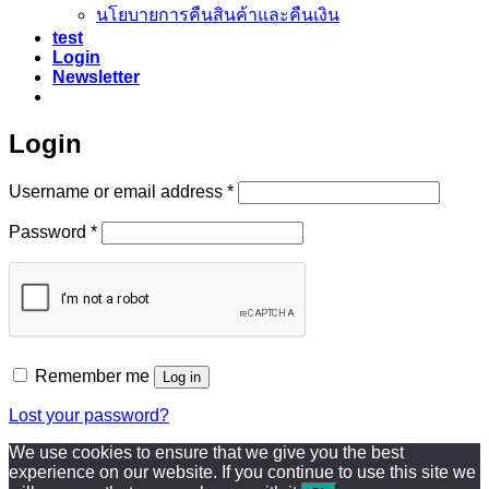
นโยบายการคืนสินค้าและคืนเงิน
test
Login
Newsletter
Login
Required
Username or email address
*
Required
Password
*
Remember me
Log in
Lost your password?
We use cookies to ensure that we give you the best
experience on our website. If you continue to use this site we