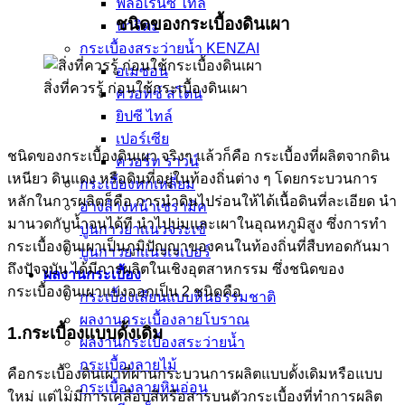
ฟลอเรนซ์ ไทล์
ชนิดของกระเบื้องดินเผา
นาริตะ
กระเบื้องสระว่ายน้ำ KENZAI
อเมซอน
สิ่งที่ควรรู้ ก่อนใช้กระเบื้องดินเผา
ควอทซ์ สโตน
ยิปซี ไทล์
เปอร์เซีย
ชนิดของกระเบื้องดินเผา จริงๆ แล้วก็คือ กระเบื้องที่ผลิตจากดิน
ควอร์ท ราวน์
เหนียว ดินแดง หรือดินที่อยู่ในท้องถิ่นต่าง ๆ โดยกระบวนการ
กระเบื้องหกเหลี่ยม
หลักในการผลิตก็คือ การนำดินไปร่อนให้ได้เนื้อดินที่ละเอียด นำ
อ่างล้างหน้าเซรามิค
มานวดกับน้ำจนได้ที นำไปบ่มและเผาในอุณหภูมิสูง ซึ่งการทำ
ปูนกาวยาเเนวจระเข้
กระเบื้องดินเผาเป็นภูมิปัญญาของคนในท้องถิ่นที่สืบทอดกันมา
ปูนกาวยาเเนวเวเบอร์
ถึงปัจจุบัน ได้มีการผลิตในเชิงอุตสาหกรรม ซึ่งชนิดของ
ผลงานกระเบื้อง
กระเบื้องดินเผาแบ่งออกเป็น 2 ชนิดคือ
กระเบื้องเลียนแบบหินธรรมชาติ
ผลงานกระเบื้องลายโบราณ
1.กระเบื้องแบบดั้งเดิม
ผลงานกระเบื้องสระว่ายนํ้า
กระเบื้องลายไม้
คือกระเบื้องดินเผาที่ผ่านกระบวนการผลิตแบบดั้งเดิมหรือแบบ
กระเบื้องลายหินอ่อน
ใหม่ แต่ไม่มีการเคลือบสีหรือสารบนตัวกระเบื้องที่ทำการผลิต