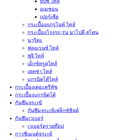
ยิปซี ไทล์
อเมซอน
เปอร์เซีย
กระเบื้องแกรไนท์ ไทล์
กระเบื้องโรงรถ รุ่น นาโปลี สโตน
นาริตะ
ฟลอเรนซ์ ไทล์
ฟูจิ ไทล์
เอ็กซ์ทรูดไทล์
เฮคซ่า ไทล์
แกรนิตโต้ไทล์
กระเบื้องเดอะตรีทัช
กระเบื้องแกรนิตโต้
กันซึมจระเข้
กันซึมจระเข้เฟล็กซ์ชิลด์
กันซึมเวเบอร์
เวเบอร์ดรายท๊อป
กาวซีเมนต์จระเข้