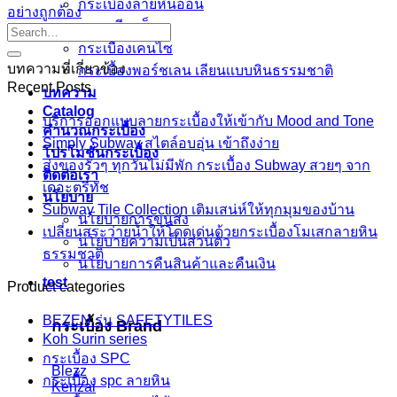
กระเบื้องลายหินอ่อน
อย่างถูกต้อง
คอนกรีตบล็อก
กระเบื้องเคนไซ
บทความที่เกี่ยวข้อง
กระเบื้องพอร์ชเลน เลียนเเบบหินธรรมชาติ
Recent Posts
บทความ
Catalog
บริการออกแบบลายกระเบื้องให้เข้ากับ Mood and Tone
คำนวณกระเบื้อง
Simply Subway สไตล์อบอุ่น เข้าถึงง่าย
โปรโมชั่นกระเบื้อง
ส่งของรัวๆ ทุกวันไม่มีพัก กระเบื้อง Subway สวยๆ จาก
ติดต่อเรา
เดอะตรีทัช
นโยบาย
Subway Tile Collection เติมเสน่ห์ให้ทุกมุมของบ้าน
นโยบายการขนส่ง
เปลี่ยนสระว่ายน้ำให้โดดเด่นด้วยกระเบื้องโมเสกลายหิน
นโยบายความเป็นส่วนตัว
ธรรมชาติ
นโยบายการคืนสินค้าและคืนเงิน
test
Product categories
BEZEN รุ่น SAFETYTILES
กระเบื้อง Brand
Koh Surin series
กระเบื้อง SPC
Blezz
กระเบื้อง spc ลายหิน
Kenzai