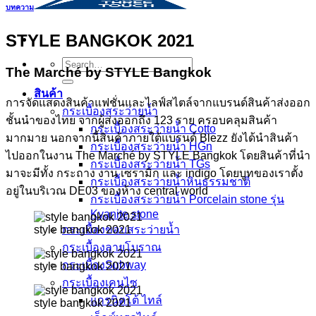
บทความ
STYLE BANGKOK 2021
Search
The Marché by STYLE Bangkok
for:
สินค้า
การจัดแสดงสินค้าแฟชั่นและไลฟ์สไตล์จากแบรนด์สินค้าส่งออก
กระเบื้องสระว่ายนํ้า
ชั้นนำของไทย จากผู้ส่งออกถึง 123 ราย ครอบคลุมสินค้า
กระเบื้องสระว่ายน้ำ Cotto
มากมาย นอกจากนี้สินค้าภายใต้แบรนด์ Blezz ยังได้นำสินค้า
กระเบื้องสระว่ายน้ำ HGn
ไปออกในงาน The Marché by STYLE Bangkok โดยสินค้าที่นำ
กระเบื้องสระว่ายน้ำ TGs
มาจะมีทั้ง กระถาง งาน เซรามิก และ indigo โดยบูทของเราตั้ง
กระเบื้องสระว่ายน้ำหินธรรมชาติ
อยู่ในบริเวณ DE03 ของห้าง central world
กระเบื้องสระว่ายนํ้า Porcelain stone รุ่น
Kyanite stone
style bangkok 2021
กระเบื้องขอบสระว่ายน้ำ
กระเบื้องลายโบราณ
กระเบื้องSubway
style bangkok 2021
กระเบื้องเคนไซ
แกรนิตโต้ ไทล์
style bangkok 2021