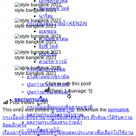
เอ็กซ์ทรูดไทล์
ฟลอเรนซ์ ไทล์
style bangkok 2021
นาริตะ
กระเบื้องสระว่ายน้ำ KENZAI
style bangkok 2021
อเมซอน
ควอทซ์ สโตน
style bangkok 2021
ยิปซี ไทล์
เปอร์เซีย
style bangkok 2021
ควอร์ท ราวน์
กระเบื้องหกเหลี่ยม
style bangkok 2021
อ่างล้างหน้าเซรามิค
Click to rate this post!
ปูนกาวยาเเนวจระเข้
[Total:
1
Average:
5
]
ปูนกาวยาเเนวเวเบอร์
ผลงานกระเบื้อง
Post Views:
1,297
กระเบื้องเลียนแบบหินธรรมชาติ
This entry was posted in
บทความ
. Bookmark the
permalink
.
ผลงานกระเบื้องลายโบราณ
กระเบื้องลายโบราณ กระเบื้องสไตล์เรโทร ที่กลับมาได้รับความ
ผลงานกระเบื้องสระว่ายนํ้า
นิยมอีกครั้ง
กระเบื้องลายไม้
เรื่องน่ารู้ของกระเบื้องเซรามิคแต่ละประเภท เพื่อเลือกไปใช้งาน