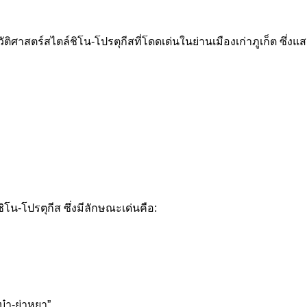
ติศาสตร์สไตล์ชิโน-โปรตุกีสที่โดดเด่นในย่านเมืองเก่าภูเก็ต ซึ่
โน-โปรตุกีส ซึ่งมีลักษณะเด่นคือ:
บ๋า-ย่าหยา”