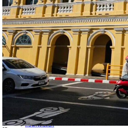
นาริตะ
กระเบื้องสระว่ายน้ำ KENZAI
อเมซอน
ควอทซ์ สโตน
ยิปซี ไทล์
เปอร์เซีย
ควอร์ท ราวน์
กระเบื้องหกเหลี่ยม
อ่างล้างหน้าเซรามิค
ปูนกาวยาเเนวจระเข้
ปูนกาวยาเเนวเวเบอร์
ผลงานกระเบื้อง
กระเบื้องเลียนแบบหินธรรมชาติ
ผลงานกระเบื้องลายโบราณ
ผลงานกระเบื้องสระว่ายนํ้า
กระเบื้องลายไม้
กระเบื้องลายหินอ่อน
คอนกรีตบล็อก