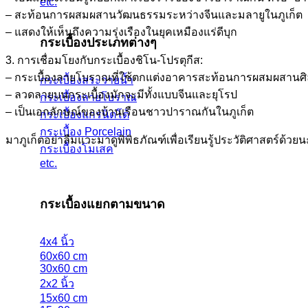
etc.
– สะท้อนการผสมผสานวัฒนธรรมระหว่างจีนและมลายูในภูเก็ต
– แสดงให้เห็นถึงความรุ่งเรืองในยุคเหมืองแร่ดีบุก
กระเบื้องประเภทต่างๆ
3. การเชื่อมโยงกับกระเบื้องชิโน-โปรตุกีส:
– กระเบื้องลายโบราณที่ใช้ตกแต่งอาคารสะท้อนการผสมผสาน
กระเบื้องสระว่ายน้ำ
– ลวดลายบนกระเบื้องมักจะมีทั้งแบบจีนและยุโรป
กระเบื้องลายโบราณ
– เป็นเอกลักษณ์ของบ้านเรือนชาวปาราณกันในภูเก็ต
กระเบื้องแกรนิตโต้
กระเบื้อง Porcelain
มาภูเก็ตอย่าลืมแวะมาดูพิพิธภัณฑ์เพื่อเรียนรู้ประวัติศาสตร์ด้วย
กระเบื้องโมเสค
etc.
กระเบื้องแยกตามขนาด
4x4 นิ้ว
60x60 cm
30x60 cm
2x2 นิ้ว
15x60 cm