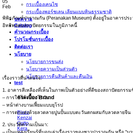
05
กระเบื้องเคนไซ
Feb
กระเบื้องพอร์ชเลน เลียนเเบบหินธรรมชาติ
พิพิธภัณฑ์ปาราณกัน (Peranakan Museum) ตั้งอยู่ในอาคารประวั
บทความ
อิทธิพลต่อสถาปัตยกรรมในภูมิภาคนี้
Catalog
คำนวณกระเบื้อง
โปรโมชั่นกระเบื้อง
ติดต่อเรา
นโยบาย
นโยบายการขนส่ง
นโยบายความเป็นส่วนตัว
นโยบายการคืนสินค้าและคืนเงิน
เรื่องราวที่น่าสนใจ:
test
1. อาคารสีเหลืองที่เห็นในภาพเป็นตัวอย่างที่ดีของสถาปัตยกรรมชิ
กระเบื้อง Brand
– การใช้โค้งแบบโรมัน
– หน้าต่างบานเฟี้ยมแบบยุโรป
– การตกแต่งด้วยลวดลายปูนปั้นแบบตะวันตกผสมกับลวดลายจีน
Blezz
Kenzai
Cotto
2. ประวัติความเป็นมา:
Kera
– เป็นแหล่งเรียนรู้ที่บอกเล่าเรื่องราวของชาวปาราณกัน หรือ “บา