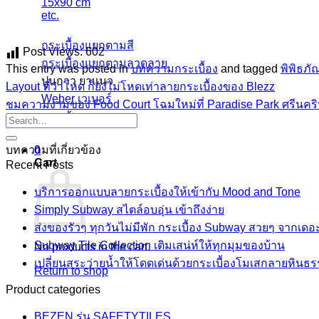
15x90 cm
etc.
กระเบื้องแยกตามสี
Post Views:
602
กระเบื้องแยกตามลวดลาย
This entry was posted in
บทความกระเบื้อง
and tagged
พิพิธภั
ปูนกาว ยาแนว
Layout ที่ว่าโหด ก็ยังไม่โหดเท่าลายกระเบื้องของ Blezz
Weber เวเบอร์
ชมความงามของ Food Court โฉมใหม่ที่ Paradise Park ศรีนคริ
จระเข้
บทความที่เกี่ยวข้อง
0
Cart
Recent Posts
บริการออกแบบลายกระเบื้องให้เข้ากับ Mood and Tone
Simply Subway สไตล์อบอุ่น เข้าถึงง่าย
ส่งของรัวๆ ทุกวันไม่มีพัก กระเบื้อง Subway สวยๆ จากเดอ
Subway Tile Collection เติมเสน่ห์ให้ทุกมุมของบ้าน
No products in the cart.
เปลี่ยนสระว่ายน้ำให้โดดเด่นด้วยกระเบื้องโมเสกลายหินธ
Return to shop
Product categories
BEZEN รุ่น SAFETYTILES