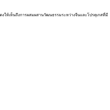
งแสดงให้เห็นถึงการผสมผสานวัฒนธรรมระหว่างจีนและโปรตุเกสที่มี