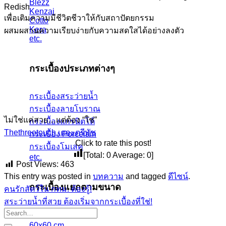
Blezz
Redish
Kenzai
เพื่อเติมความมีชีวิตชีวาให้กับสถาปัตยกรรม
Cotto
Kera
ผสมผสานความเรียบง่ายกับความสดใสได้อย่างลงตัว
etc.
กระเบื้องประเภทต่างๆ
กระเบื้องสระว่ายน้ำ
กระเบื้องลายโบราณ
ไม่ใช่แค่สวย…แต่ต้อง “ใช่”
กระเบื้องแกรนิตโต้
Thethreetouch เดอะตรีทัช
กระเบื้อง Porcelain
Click to rate this post!
กระเบื้องโมเสค
[Total:
0
Average:
0
]
etc.
Post Views:
463
This entry was posted in
บทความ
and tagged
ดีไซน์
.
กระเบื้องแยกตามขนาด
คนรักสัตว์ใน กทม. ต้องรู้!
สระว่ายน้ำที่สวย ต้องเริ่มจากกระเบื้องที่ใช่!
4x4 นิ้ว
60x60 cm