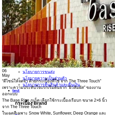
กระเบื้องลายไม้
กระเบื้องลายหินอ่อน
คอนกรีตบล็อก
กระเบื้องเคนไซ
กระเบื้องพอร์ชเลน เลียนเเบบหินธรรมชาติ
บทความ
Catalog
คำนวณกระเบื้อง
โปรโมชั่นกระเบื้อง
ติดต่อเรา
นโยบาย
06
นโยบายการขนส่ง
May
นโยบายความเป็นส่วนตัว
“ดีไซน์ให้จดจำ ด้วยกระเบื้องที่ใช่ จาก The Three Touch”
นโยบายการคืนสินค้าและคืนเงิน
เพราะความประทับใจแรกเริ่มต้นจาก “ผิวสัมผัส” ของงาน
test
ออกแบบ
The Base Rise ภูเก็ต เลือกใช้กระเบื้องเรือบก ขนาด 2×6 นิ้ว
กระเบื้อง Brand
จาก The Three Touch
ในเฉดสีเฉพาะ Snow White, Sunflower, Deep Orange และ