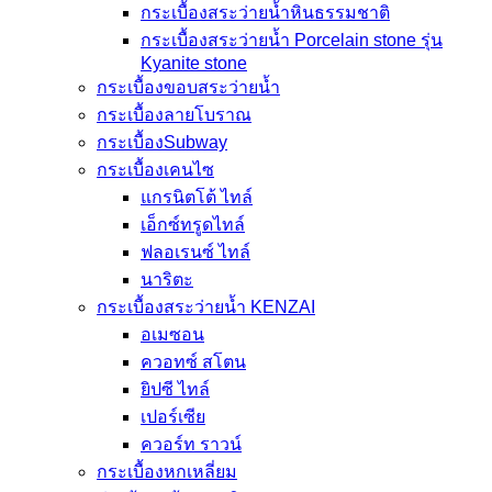
กระเบื้องสระว่ายน้ำหินธรรมชาติ
กระเบื้องสระว่ายนํ้า Porcelain stone รุ่น
Kyanite stone
กระเบื้องขอบสระว่ายน้ำ
กระเบื้องลายโบราณ
กระเบื้องSubway
กระเบื้องเคนไซ
แกรนิตโต้ ไทล์
เอ็กซ์ทรูดไทล์
ฟลอเรนซ์ ไทล์
นาริตะ
กระเบื้องสระว่ายน้ำ KENZAI
อเมซอน
ควอทซ์ สโตน
ยิปซี ไทล์
เปอร์เซีย
ควอร์ท ราวน์
กระเบื้องหกเหลี่ยม