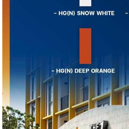
แกรนิตโต้ ไทล์
เอ็กซ์ทรูดไทล์
ฟลอเรนซ์ ไทล์
นาริตะ
กระเบื้องสระว่ายน้ำ KENZAI
อเมซอน
ควอทซ์ สโตน
ยิปซี ไทล์
เปอร์เซีย
ควอร์ท ราวน์
กระเบื้องหกเหลี่ยม
อ่างล้างหน้าเซรามิค
ปูนกาวยาเเนวจระเข้
ปูนกาวยาเเนวเวเบอร์
ผลงานกระเบื้อง
กระเบื้องเลียนแบบหินธรรมชาติ
ผลงานกระเบื้องลายโบราณ
ผลงานกระเบื้องสระว่ายนํ้า