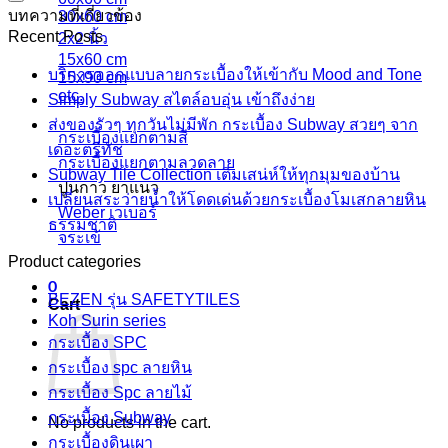
บทความที่เกี่ยวข้อง
30x60 cm
Recent Posts
2x2 นิ้ว
15x60 cm
บริการออกแบบลายกระเบื้องให้เข้ากับ Mood and Tone
15x90 cm
etc.
Simply Subway สไตล์อบอุ่น เข้าถึงง่าย
ส่งของรัวๆ ทุกวันไม่มีพัก กระเบื้อง Subway สวยๆ จาก
กระเบื้องแยกตามสี
เดอะตรีทัช
กระเบื้องแยกตามลวดลาย
Subway Tile Collection เติมเสน่ห์ให้ทุกมุมของบ้าน
ปูนกาว ยาแนว
เปลี่ยนสระว่ายน้ำให้โดดเด่นด้วยกระเบื้องโมเสกลายหิน
Weber เวเบอร์
ธรรมชาติ
จระเข้
Product categories
0
BEZEN รุ่น SAFETYTILES
Cart
Koh Surin series
กระเบื้อง SPC
กระเบื้อง spc ลายหิน
กระเบื้อง Spc ลายไม้
กระเบื้อง Subway
No products in the cart.
กระเบื้องดินเผา