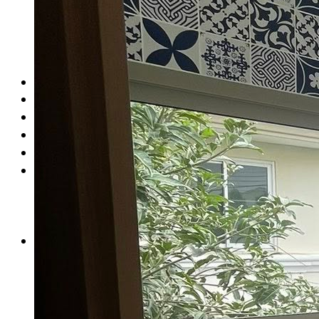
กระเบื้องลายหินอ่อน
คอนกรีตบล็อก
กระเบื้องเคนไซ
กระเบื้องพอร์ชเลน เลียนเเบบหินธรรมชาติ
บทความ
Catalog
คำนวณกระเบื้อง
โปรโมชั่นกระเบื้อง
ติดต่อเรา
นโยบาย
นโยบายการขนส่ง
นโยบายความเป็นส่วนตัว
นโยบายการคืนสินค้าและคืนเงิน
test
กระเบื้อง Brand
Blezz