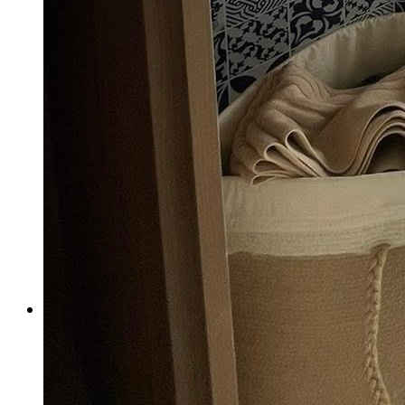
4x4 นิ้ว
60x60 cm
30x60 cm
2x2 นิ้ว
15x60 cm
15x90 cm
etc.
กระเบื้องแยกตามสี
กระเบื้องแยกตามลวดลาย
ปูนกาว ยาแนว
Weber เวเบอร์
จระเข้
0
Cart