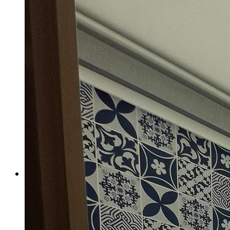
เอ็กซ์ทรูดไทล์
ฟลอเรนซ์ ไทล์
นาริตะ
กระเบื้องสระว่ายน้ำ KENZAI
อเมซอน
ควอทซ์ สโตน
ยิปซี ไทล์
เปอร์เซีย
ควอร์ท ราวน์
กระเบื้องหกเหลี่ยม
อ่างล้างหน้าเซรามิค
ปูนกาวยาเเนวจระเข้
ปูนกาวยาเเนวเวเบอร์
ผลงานกระเบื้อง
กระเบื้องเลียนแบบหินธรรมชาติ
ผลงานกระเบื้องลายโบราณ
ผลงานกระเบื้องสระว่ายนํ้า
กระเบื้องลายไม้