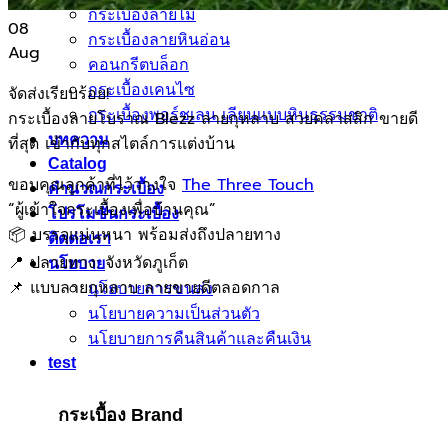
กระเบื้องลายไม้
08
กระเบื้องลายหินอ่อน
Aug
คอนกรีตบล็อก
กระเบื้องเคนไซ
จัดส่งเรียบร้อย!
กระเบื้องพอร์ชเลน เลียนเเบบหินธรรมชาติ
กระเบื้องลายโบราณ Blezz ลายกุหลาบ สวยคลาสสิก ขายดี
บทความ
ที่สุด เข้ากับทุกสไตล์การแต่งบ้าน
Catalog
ขอบคุณลูกค้าที่ไว้วางใจ
The Three Touch
คำนวณกระเบื้อง
“ผู้เข้าใจกระเบื้องเพื่อบ้านคุณ”
โปรโมชั่นกระเบื้อง
📦 บรรจุแน่นหนา พร้อมส่งถึงปลายทาง
ติดต่อเรา
📍 ปลายทาง: จังหวัดภูเก็ต
นโยบาย
📌 แบบลายกุหลาบ ลายขายดีตลอดกาล
นโยบายการขนส่ง
นโยบายความเป็นส่วนตัว
นโยบายการคืนสินค้าและคืนเงิน
test
กระเบื้อง Brand