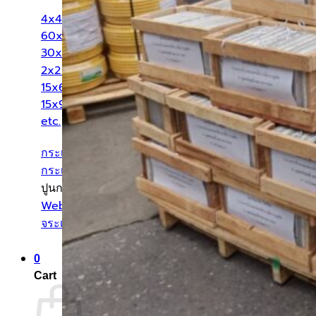
4x4 นิ้ว
60x60 cm
30x60 cm
2x2 นิ้ว
15x60 cm
15x90 cm
etc.
กระเบื้องแยกตามสี
กระเบื้องแยกตามลวดลาย
ปูนกาว ยาแนว
Weber เวเบอร์
จระเข้
0
Cart