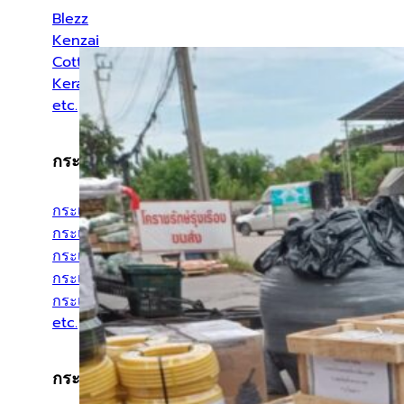
Blezz
Kenzai
Cotto
Kera
etc.
กระเบื้องประเภทต่างๆ
กระเบื้องสระว่ายน้ำ
กระเบื้องลายโบราณ
กระเบื้องแกรนิตโต้
กระเบื้อง Porcelain
กระเบื้องโมเสค
etc.
กระเบื้องแยกตามขนาด