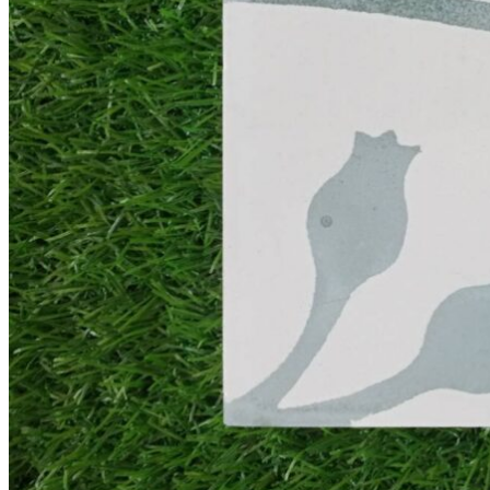
แกรนิตโต้ ไทล์
เอ็กซ์ทรูดไทล์
ฟลอเรนซ์ ไทล์
นาริตะ
กระเบื้องสระว่ายน้ำ KENZAI
อเมซอน
ควอทซ์ สโตน
ยิปซี ไทล์
เปอร์เซีย
ควอร์ท ราวน์
กระเบื้องหกเหลี่ยม
อ่างล้างหน้าเซรามิค
ปูนกาวยาเเนวจระเข้
ปูนกาวยาเเนวเวเบอร์
ผลงานกระเบื้อง
กระเบื้องเลียนแบบหินธรรมชาติ
ผลงานกระเบื้องลายโบราณ
ผลงานกระเบื้องสระว่ายนํ้า