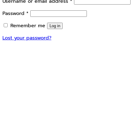
Required
Username or email address
*
Required
Password
*
Remember me
Log in
Lost your password?
We use cookies to ensure that we give you the best
experience on our website. If you continue to use
this site we will assume that you are happy with it.
Ok