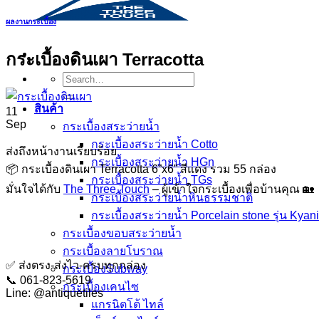
ผลงานกระเบื้อง
กระเบื้องดินเผา Terracotta
Search
for:
สินค้า
11
Sep
กระเบื้องสระว่ายนํ้า
กระเบื้องสระว่ายน้ำ Cotto
ส่งถึงหน้างานเรียบร้อย
กระเบื้องสระว่ายน้ำ HGn
📦 กระเบื้องดินเผา Terracotta 6”x6” สีแดง รวม 55 กล่อง
กระเบื้องสระว่ายน้ำ TGs
มั่นใจได้กับ
The Three Touch
– ผู้เข้าใจกระเบื้องเพื่อบ้านคุณ 🏡
กระเบื้องสระว่ายน้ำหินธรรมชาติ
กระเบื้องสระว่ายนํ้า Porcelain stone รุ่น Kyan
กระเบื้องขอบสระว่ายน้ำ
กระเบื้องลายโบราณ
✅ ส่งตรง-ส่งไว-ครบทุกกล่อง
กระเบื้องSubway
📞 061-823-5619
กระเบื้องเคนไซ
Line: @antiquetiles
แกรนิตโต้ ไทล์