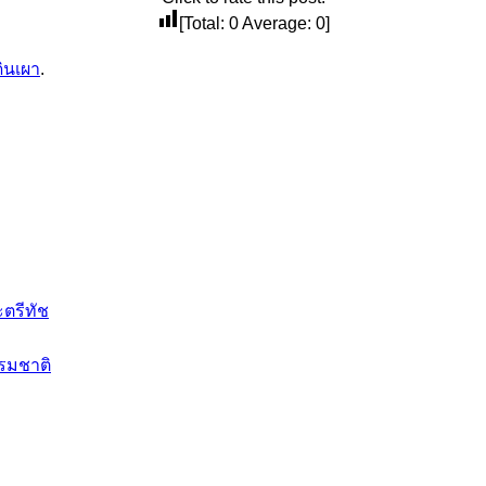
[Total:
0
Average:
0
]
ดินเผา
.
ะตรีทัช
รรมชาติ