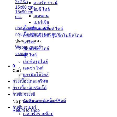
2x2 นิ้ว
ควอร์ท ราวน์
15x60 cm
ยิปซี ไทล์
15x90 cm
อเมซอน
etc.
เปอร์เซีย
กระเบื้องแยกตามสี
กระเบื้องแกรไนท์ ไทล์
กระเบื้องแยกตามลวดลาย
กระเบื้องโรงรถ รุ่น นาโปลี สโตน
ปูนกาว ยาแนว
นาริตะ
Weber เวเบอร์
ฟลอเรนซ์ ไทล์
จระเข้
ฟูจิ ไทล์
เอ็กซ์ทรูดไทล์
0
เฮคซ่า ไทล์
Cart
แกรนิตโต้ไทล์
กระเบื้องเดอะตรีทัช
กระเบื้องแกรนิตโต้
กันซึมจระเข้
กันซึมจระเข้เฟล็กซ์ชิลด์
No products in the cart.
กันซึมเวเบอร์
Return to shop
เวเบอร์ดรายท๊อป