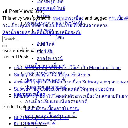
เอ็กซ์ทรูดไทล์
ฟลอเรนซ์ ไทล์
Post Views:
318
นาริตะ
This entry was posted in
ผลงานกระเบื้อง
and tagged
กระเบื้อง
กระเบื้องสระว่ายน้ำ KENZAI
กระเบื้องคุณภาพดีสวยแบบติดแกรม ดีไซน์หลากหลาย
อเมซอน
ห้องน้ำสวยหรู สะท้อนรสนิยมเหนือระดับ
ควอทซ์ สโตน
ยิปซี ไทล์
บทความที่เกี่ยวข้อง
เปอร์เซีย
Recent Posts
ควอร์ท ราวน์
กระเบื้องหกเหลี่ยม
บริการออกแบบลายกระเบื้องให้เข้ากับ Mood and Tone
อ่างล้างหน้าเซรามิค
Simply Subway สไตล์อบอุ่น เข้าถึงง่าย
ปูนกาวยาเเนวจระเข้
ส่งของรัวๆ ทุกวันไม่มีพัก กระเบื้อง Subway สวยๆ จากเดอ
ปูนกาวยาเเนวเวเบอร์
Subway Tile Collection เติมเสน่ห์ให้ทุกมุมของบ้าน
ผลงานกระเบื้อง
เปลี่ยนสระว่ายน้ำให้โดดเด่นด้วยกระเบื้องโมเสกลายหินธ
กระเบื้องเลียนแบบหินธรรมชาติ
Product categories
ผลงานกระเบื้องลายโบราณ
ผลงานกระเบื้องสระว่ายนํ้า
BEZEN รุ่น SAFETYTILES
กระเบื้องลายไม้
Koh Surin series