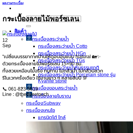
ผลงานกระเบื้อง
กระเบื้องลายไม้พอร์ซเลน
Search
for:
สินค้า
กระเบื้องสระว่ายนํ้า
12
Sep
กระเบื้องสระว่ายน้ำ Cotto
กระเบื้องสระว่ายน้ำ HGn
“เปลี่ยนบรรยากาศบ้านให้ดูอบอุ่นแบบ Natural 🏡✨
กระเบื้องสระว่ายน้ำ TGs
ด้วยกระเบื้องลายไม้พอร์ซเลน 15×90 ซม.
กระเบื้องสระว่ายน้ำหินธรรมชาติ
ทั้งสวยเหมือนไม้จริง ทนทาน ไม่กลัวน้ำ ไม่กลัวปลวก
กระเบื้องสระว่ายนํ้า Porcelain stone รุ่น
รีโนเวทครั้งเดียว ใช้งานยาว ๆ หลายสิบปี 💯
Kyanite stone
กระเบื้องขอบสระว่ายน้ำ
📞 061-823-5619
Line : @thethreetouch
กระเบื้องลายโบราณ
กระเบื้องSubway
กระเบื้องเคนไซ
แกรนิตโต้ ไทล์
เอ็กซ์ทรูดไทล์
ฟลอเรนซ์ ไทล์