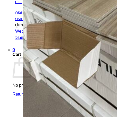
etc.
กระเบื้องแยกตามสี
กระเบื้องแยกตามลวดลาย
ปูนกาว ยาแนว
Weber เวเบอร์
จระเข้
0
Cart
No products in the cart.
Return to shop