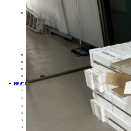
นาริตะ
กระเบื้องสระว่ายน้ำ KENZAI
อเมซอน
ควอทซ์ สโตน
ยิปซี ไทล์
เปอร์เซีย
ควอร์ท ราวน์
กระเบื้องหกเหลี่ยม
อ่างล้างหน้าเซรามิค
ปูนกาวยาเเนวจระเข้
ปูนกาวยาเเนวเวเบอร์
ผลงานกระเบื้อง
กระเบื้องเลียนแบบหินธรรมชาติ
ผลงานกระเบื้องลายโบราณ
ผลงานกระเบื้องสระว่ายนํ้า
กระเบื้องลายไม้
กระเบื้องลายหินอ่อน
คอนกรีตบล็อก