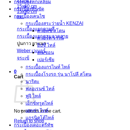
2x2 นิ้ว
กระเบื้องหกเหลี่ยม
15x60 cm
กระเบื้องหินขัด
15x90 cm
กระเบื้องเคนไซ
etc.
กระเบื้องสระว่ายน้ำ KENZAI
กระเบื้องแยกตามสี
ควอทซ์ สโตน
กระเบื้องแยกตามลวดลาย
ควอร์ท ราวน์
ปูนกาว ยาแนว
ยิปซี ไทล์
Weber เวเบอร์
อเมซอน
จระเข้
เปอร์เซีย
กระเบื้องแกรไนท์ ไทล์
0
กระเบื้องโรงรถ รุ่น นาโปลี สโตน
Cart
นาริตะ
ฟลอเรนซ์ ไทล์
ฟูจิ ไทล์
เอ็กซ์ทรูดไทล์
เฮคซ่า ไทล์
No products in the cart.
แกรนิตโต้ไทล์
Return to shop
กระเบื้องเดอะตรีทัช