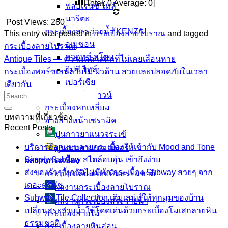
[Total:
0
Average:
0
]
ฟลอเรนซ์ ไทล์
นาริตะ
Post Views:
280
กระเบื้องสระว่ายน้ำ KENZAI
This entry was posted in
กระเบื้องลายโบราณ
and tagged
อเมซอน
กระเบื้องลายโบราณ
.
ควอทซ์ สโตน
Antique Tiles — ความคลาสสิกที่ไม่เคยเลือนหาย
ยิปซี ไทล์
กระเบื้องพอร์ซเลนลายไม้ ผิวด้าน สวยและปลอดภัยในเวลา
เปอร์เซีย
เดียวกัน
ควอร์ท ราวน์
กระเบื้องหกเหลี่ยม
บทความที่เกี่ยวข้อง
อ่างล้างหน้าเซรามิค
Recent Posts
ปูนกาวยาเเนวจระเข้
บริการออกแบบลายกระเบื้องให้เข้ากับ Mood and Tone
ปูนกาวยาเเนวเวเบอร์
Simply Subway สไตล์อบอุ่น เข้าถึงง่าย
ผลงานกระเบื้อง
ส่งของรัวๆ ทุกวันไม่มีพัก กระเบื้อง Subway สวยๆ จาก
กระเบื้องเลียนแบบหินธรรมชาติ
เดอะตรีทัช
ผลงานกระเบื้องลายโบราณ
Subway Tile Collection เติมเสน่ห์ให้ทุกมุมของบ้าน
ผลงานกระเบื้องสระว่ายนํ้า
เปลี่ยนสระว่ายน้ำให้โดดเด่นด้วยกระเบื้องโมเสกลายหิน
กระเบื้องลายไม้
ธรรมชาติ
กระเบื้องลายหินอ่อน