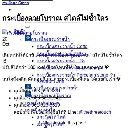
กระเบื้องลายโบราณ
กระเบื้องลายโบราณ สไตล์ไม่ซ้ำใคร
Search
for:
สินค้า
20
กระเบื้องสระว่ายนํ้า
Oct
กระเบื้องสระว่ายน้ำ Cotto
กระเบื้องสระว่ายน้ำ HGn
เติมเสน่ห์ให้บ้าน…ด้วย “กระเบื้องลายโบราณ” สไตล์ไม่ซ้ำใคร
กระเบื้องสระว่ายน้ำ TGs
🎨
ปรับสีได้กว่า 100 เฉด! เลือกโทนที่ใช่ในแบบของคุณ 💖
กระเบื้องสระว่ายน้ำหินธรรมชาติ
กระเบื้องสระว่ายนํ้า Porcelain stone รุ่น
สนใจสั่งผลิต คัสตอมสีและลายกระเบื้องพิเศษ ได้เลยกับเรา 💎
Kyanite stone
กระเบื้องขอบสระว่ายน้ำ
คุณลัคกี้: 098-656-3391
กระเบื้องลายโบราณ
คุณแอน: 065-661-1942
กระเบื้องSubway
คุณก้อง: 061-823-5619
กระเบื้องเคนไซ
สอบถามเพิ่มเติม/สั่งซื้อได้ที่ Line:
@thethreetouch
แกรนิตโต้ ไทล์
Click to rate this post!
เอ็กซ์ทรูดไทล์