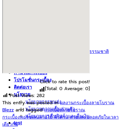
กระเบื้องเลียนแบบหินธรรมชาติ
ผลงานกระเบื้องลายโบราณ
ผลงานกระเบื้องสระว่ายนํ้า
กระเบื้องลายไม้
กระเบื้องลายหินอ่อน
คอนกรีตบล็อก
กระเบื้องเคนไซ
กระเบื้องพอร์ชเลน เลียนเเบบหินธรรมชาติ
บทความ
Catalog
คำนวณกระเบื้อง
โปรโมชั่นกระเบื้อง
Click to rate this post!
ติดต่อเรา
[Total:
0
Average:
0
]
นโยบาย
Post Views:
282
นโยบายการขนส่ง
This entry was posted in
ผลงานกระเบื้องลายโบราณ
นโยบายความเป็นส่วนตัว
Blezz
and tagged
กระเบื้องลายโบราณ
.
นโยบายการคืนสินค้าและคืนเงิน
กระเบื้องพอร์ซเลนลายไม้ ผิวด้าน สวยและปลอดภัยในเวลา
test
เดียวกัน