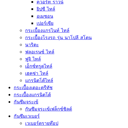
ควอร์ท ราวน์
ยิปซี ไทล์
อเมซอน
เปอร์เซีย
กระเบื้องแกรไนท์ ไทล์
กระเบื้องโรงรถ รุ่น นาโปลี สโตน
นาริตะ
ฟลอเรนซ์ ไทล์
ฟูจิ ไทล์
เอ็กซ์ทรูดไทล์
เฮคซ่า ไทล์
แกรนิตโต้ไทล์
กระเบื้องเดอะตรีทัช
กระเบื้องแกรนิตโต้
กันซึมจระเข้
กันซึมจระเข้เฟล็กซ์ชิลด์
กันซึมเวเบอร์
เวเบอร์ดรายท๊อป