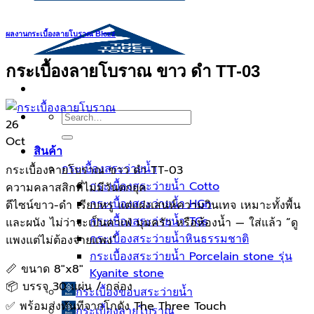
ผลงานกระเบื้องลายโบราณ Blezz
กระเบื้องลายโบราณ ขาว ดำ TT-03
Search
26
for:
Oct
สินค้า
กระเบื้องสระว่ายนํ้า
กระเบื้องลายโบราณ ขาว ดำ TT-03
กระเบื้องสระว่ายน้ำ Cotto
ความคลาสสิกที่ไม่มีวันตกยุค
กระเบื้องสระว่ายน้ำ HGn
ดีไซน์ขาว-ดำ เรียบหรู แต่แฝงเสน่ห์ความวินเทจ เหมาะทั้งพื้น
กระเบื้องสระว่ายน้ำ TGs
และผนัง ไม่ว่าจะเป็นคาเฟ่ มุมครัว หรือห้องน้ำ — ใส่แล้ว “ดู
กระเบื้องสระว่ายน้ำหินธรรมชาติ
แพงแต่ไม่ต้องจ่ายแพง”
กระเบื้องสระว่ายนํ้า Porcelain stone รุ่น
📏 ขนาด 8″x8″
Kyanite stone
📦 บรรจุ 30 แผ่น / กล่อง
กระเบื้องขอบสระว่ายน้ำ
✅ พร้อมส่งทันทีจากโกดัง The Three Touch
กระเบื้องลายโบราณ