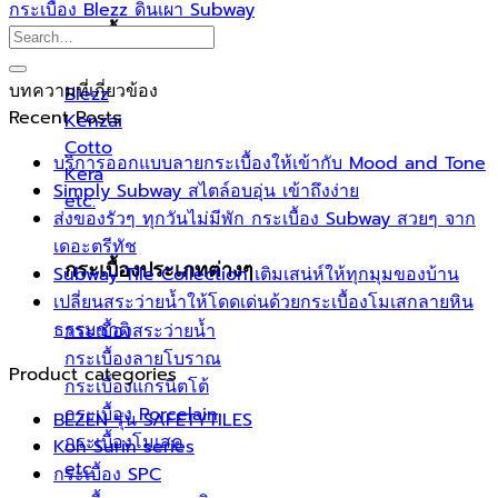
กระเบื้อง Blezz ดินเผา Subway
กระเบื้อง Brand
บทความที่เกี่ยวข้อง
Blezz
Recent Posts
Kenzai
Cotto
บริการออกแบบลายกระเบื้องให้เข้ากับ Mood and Tone
Kera
Simply Subway สไตล์อบอุ่น เข้าถึงง่าย
etc.
ส่งของรัวๆ ทุกวันไม่มีพัก กระเบื้อง Subway สวยๆ จาก
เดอะตรีทัช
กระเบื้องประเภทต่างๆ
Subway Tile Collection เติมเสน่ห์ให้ทุกมุมของบ้าน
เปลี่ยนสระว่ายน้ำให้โดดเด่นด้วยกระเบื้องโมเสกลายหิน
ธรรมชาติ
กระเบื้องสระว่ายน้ำ
กระเบื้องลายโบราณ
Product categories
กระเบื้องแกรนิตโต้
กระเบื้อง Porcelain
BEZEN รุ่น SAFETYTILES
กระเบื้องโมเสค
Koh Surin series
etc.
กระเบื้อง SPC