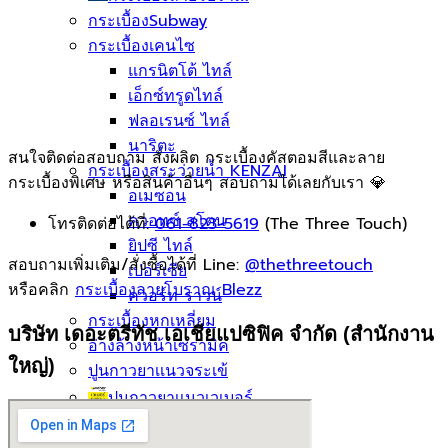
กระเบื้องSubway
กระเบื้องเคนไซ
แกรนิตโต้ ไทล์
เอ็กซ์ทรูดไทล์
ฟลอเรนซ์ ไทล์
นาริตะ
สนใจติดต่อสอบถาม สั่งผลิต กระเบื้องคัสตอมสีและลาย
กระเบื้องสระว่ายน้ำ KENZAI
กระเบื้องพิเศษ หรือสินค้าอื่นๆ สอบถามได้เลยกับเรา 💎
อเมซอน
ควอทซ์ สโตน
โทรติดต่อได้ที่:
061-823-5619
(The Three Touch)
ยิปซี ไทล์
สอบถามเพิ่มเติม/สั่งซื้อได้ที่ Line:
@thethreetouch
เปอร์เซีย
หรือคลิก
กระเบื้องลายโบราณ Blezz
ควอร์ท ราวน์
กระเบื้องหกเหลี่ยม
บริษัท เดอะตรีทัช เอเชียแปซิฟิค จำกัด (สำนักงาน
อ่างล้างหน้าเซรามิค
ใหญ่)
ปูนกาวยาเเนวจระเข้
ปูนกาวยาเเนวเวเบอร์
ผลงานกระเบื้อง