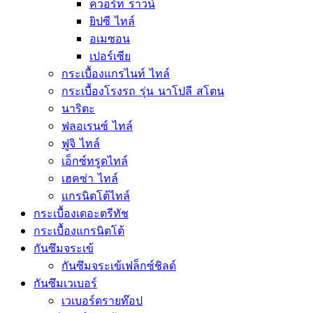
ควอร์ท ราวน์
ยิปซี ไทล์
อเมซอน
เปอร์เซีย
กระเบื้องแกรไนท์ ไทล์
กระเบื้องโรงรถ รุ่น นาโปลี สโตน
นาริตะ
ฟลอเรนซ์ ไทล์
ฟูจิ ไทล์
เอ็กซ์ทรูดไทล์
เฮคซ่า ไทล์
แกรนิตโต้ไทล์
กระเบื้องเดอะตรีทัช
กระเบื้องแกรนิตโต้
กันซึมจระเข้
กันซึมจระเข้เฟล็กซ์ชิลด์
กันซึมเวเบอร์
เวเบอร์ดรายท๊อป