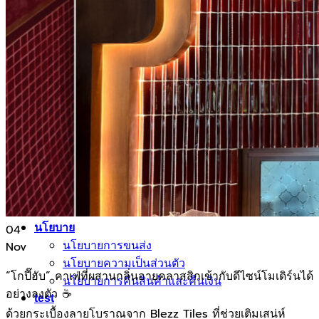
ผลงานกระเบื้องลายโบราณ
ผลงานกระเบื้องสระว่ายนํ้า
กระเบื้องลายไม้
กระเบื้องลายหินอ่อน
คอนกรีตบล็อก
กระเบื้องเคนไซ
กระเบื้องพอร์ชเลน เลียนเเบบหินธรรมชาติ
บทความ
Catalog
คำนวณกระเบื้อง
โปรโมชั่นกระเบื้อง
ติดต่อเรา
04
นโยบาย
นโยบายการขนส่ง
Nov
นโยบายความเป็นส่วนตัว
“โกปี๊ฮับ” คาเฟ่ที่ผสานกลิ่นอายคลาสสิกเข้ากับดีไซน์โมเดิร์นได้
นโยบายการคืนสินค้าและคืนเงิน
อย่างลงตัว ☕
test
ด้วยกระเบื้องลายโบราณจาก Blezz Tiles ที่ช่วยเติมเสน่ห์