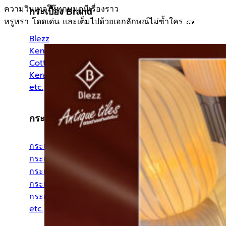
ความวินเทจให้ทุกมุมดูมีเรื่องราว
กระเบื้อง Brand
หรูหรา โดดเด่น และเต็มไปด้วยเอกลักษณ์ไม่ซ้ำใคร 🧱
Blezz
Kenzai
Cotto
Kera
etc.
กระเบื้องประเภทต่างๆ
กระเบื้องสระว่ายน้ำ
กระเบื้องลายโบราณ
กระเบื้องแกรนิตโต้
กระเบื้อง Porcelain
กระเบื้องโมเสค
etc.