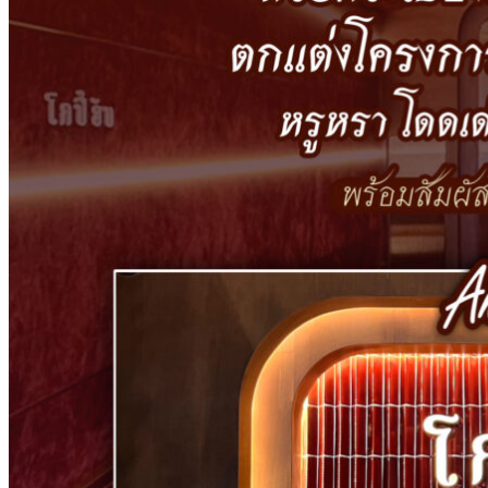
กระเบื้องSubway
กระเบื้องเคนไซ
แกรนิตโต้ ไทล์
เอ็กซ์ทรูดไทล์
ฟลอเรนซ์ ไทล์
นาริตะ
กระเบื้องสระว่ายน้ำ KENZAI
อเมซอน
ควอทซ์ สโตน
ยิปซี ไทล์
เปอร์เซีย
ควอร์ท ราวน์
กระเบื้องหกเหลี่ยม
อ่างล้างหน้าเซรามิค
ปูนกาวยาเเนวจระเข้
ปูนกาวยาเเนวเวเบอร์
ผลงานกระเบื้อง
กระเบื้องเลียนแบบหินธรรมชาติ