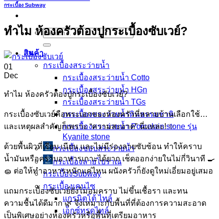
กระเบื้อง Subway
ทำไม ห้องครัวต้องปูกระเบื้องซับเวย์?
Search
for:
สินค้า
กระเบื้องสระว่ายนํ้า
01
Dec
กระเบื้องสระว่ายน้ำ Cotto
กระเบื้องสระว่ายน้ำ HGn
ทำไม ห้องครัวต้องปูกระเบื้องซับเวย์?
กระเบื้องสระว่ายน้ำ TGs
กระเบื้องซับเวย์คือพระเอกของห้องครัวที่หลายบ้านเลือกใช้…
กระเบื้องสระว่ายน้ำหินธรรมชาติ
และเหตุผลสำคัญก็เพราะ “ความสะอาด” นี่แหละ! ✨
กระเบื้องสระว่ายนํ้า Porcelain stone รุ่น
Kyanite stone
ด้วยพื้นผิวที่เรียบ เนียน และไม่มีร่องลายซับซ้อน ทำให้คราบ
กระเบื้องขอบสระว่ายน้ำ
น้ำมันหรือคราบอาหารเกาะได้ยาก เช็ดออกง่ายในไม่กี่วินาที 🍳
กระเบื้องลายโบราณ
🧽 ต่อให้ทำอาหารหนักแค่ไหน ผนังครัวก็ยังดูใหม่เอี่ยมอยู่เสมอ
กระเบื้องSubway
กระเบื้องเคนไซ
แถมกระเบื้องซับเวย์ยังไม่อมคราบ ไม่ขึ้นเชื้อรา และทน
แกรนิตโต้ ไทล์
ความชื้นได้ดีมาก 🌿 จึงเหมาะกับพื้นที่ที่ต้องการความสะอาด
เอ็กซ์ทรูดไทล์
เป็นพิเศษอย่างห้องครัวหรือพื้นที่เตรียมอาหาร