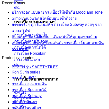
Recent Posts
Kera
etc.
บริการออกแบบลายกระเบื้องให้เข้ากับ Mood and Tone
Simply Subway สไตล์อบอุ่น เข้าถึงง่าย
กระเบื้องประเภทต่างๆ
ส่งของรัวๆ ทุกวันไม่มีพัก กระเบื้อง Subway สวยๆ จาก
เดอะตรีทัช
กระเบื้องสระว่ายน้ำ
Subway Tile Collection เติมเสน่ห์ให้ทุกมุมของบ้าน
กระเบื้องลายโบราณ
เปลี่ยนสระว่ายน้ำให้โดดเด่นด้วยกระเบื้องโมเสกลายหิน
กระเบื้องแกรนิตโต้
ธรรมชาติ
กระเบื้อง Porcelain
Product categories
กระเบื้องโมเสค
etc.
BEZEN รุ่น SAFETYTILES
Koh Surin series
กระเบื้อง SPC
กระเบื้องแยกตามขนาด
กระเบื้อง spc ลายหิน
กระเบื้อง Spc ลายไม้
4x4 นิ้ว
กระเบื้อง Subway
60x60 cm
กระเบื้องดินเผา
30x60 cm
2x2 นิ้ว
กระเบื้องพรมศิลา