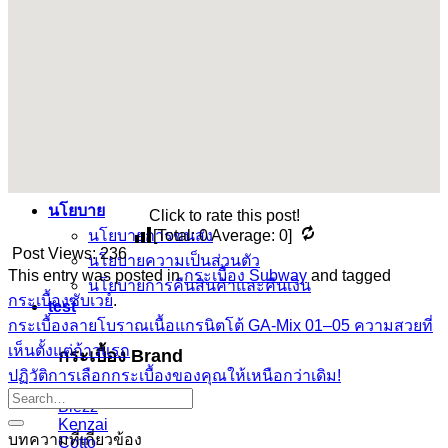
คอนกรีตบล็อก
กระเบื้องเคนไซ
กระเบื้องพอร์ชเลน เลียนเเบบหินธรรมชาติ
บทความ
Catalog
คำนวณกระเบื้อง
โปรโมชั่นกระเบื้อง
ติดต่อเรา
นโยบาย
Click to rate this post!
นโยบายการขนส่ง
[Total:
0
Average:
0
]
Post Views:
236
นโยบายความเป็นส่วนตัว
This entry was posted in
กระเบื้อง Subway
and tagged
นโยบายการคืนสินค้าและคืนเงิน
กระเบื้องซับเวย์
.
test
กระเบื้องลายโบราณเนื้อแกรนิตโต้ GA-Mix 01–05 ความสวยที่
เห็นตั้งแต่ก้าวแรก
กระเบื้อง Brand
ปฏิวัติการเลือกกระเบื้องของคุณให้เหนือกว่าเดิม!
Blezz
Kenzai
บทความที่เกี่ยวข้อง
Cotto