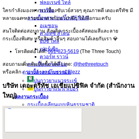
ฟลอเรนซ์ ไทล์
นาริตะ
ใครกำลังมองหากระเบื้องซับเวย์สวยๆ คุณภาพดี เดอะตรีทัช มี
กระเบื้องสระว่ายน้ำ KENZAI
หลายเฉด หลายขนาด พร้อมโปรดีๆ ให้เลือกนะครับ
อเมซอน
สนใจติดต่อสอบถาม สั่งผลิต กระเบื้องคัสตอมสีและลาย
ควอทซ์ สโตน
กระเบื้องพิเศษ หรือสินค้าอื่นๆ สอบถามได้เลยกับเรา 💎
ยิปซี ไทล์
เปอร์เซีย
โทรติดต่อได้ที่:
061-823-5619
(The Three Touch)
ควอร์ท ราวน์
สอบถามเพิ่มเติม/สั่งซื้อได้ที่ Line:
@thethreetouch
กระเบื้องหกเหลี่ยม
หรือคลิก
กระเบื้องลายโบราณ Blezz
อ่างล้างหน้าเซรามิค
ปูนกาวยาเเนวจระเข้
บริษัท เดอะตรีทัช เอเชียแปซิฟิค จำกัด (สำนักงาน
ปูนกาวยาเเนวเวเบอร์
ใหญ่)
ผลงานกระเบื้อง
กระเบื้องเลียนแบบหินธรรมชาติ
ผลงานกระเบื้องลายโบราณ
ผลงานกระเบื้องสระว่ายนํ้า
กระเบื้องลายไม้
กระเบื้องลายหินอ่อน