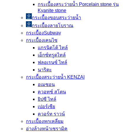
กระเบื้องสระว่ายนํ้า Porcelain stone รุ่น
Kyanite stone
กระเบื้องขอบสระว่ายน้ำ
กระเบื้องลายโบราณ
กระเบื้องSubway
กระเบื้องเคนไซ
แกรนิตโต้ ไทล์
เอ็กซ์ทรูดไทล์
ฟลอเรนซ์ ไทล์
นาริตะ
กระเบื้องสระว่ายน้ำ KENZAI
อเมซอน
ควอทซ์ สโตน
ยิปซี ไทล์
เปอร์เซีย
ควอร์ท ราวน์
กระเบื้องหกเหลี่ยม
อ่างล้างหน้าเซรามิค