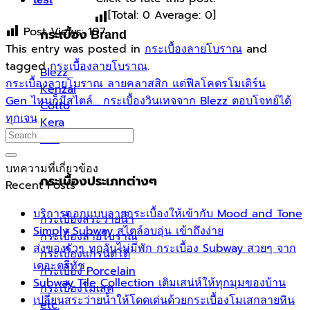
[Total:
0
Average:
0
]
Post Views:
107
กระเบื้อง Brand
This entry was posted in
กระเบื้องลายโบราณ
and
tagged
กระเบื้องลายโบราณ
.
Blezz
กระเบื้องลายโบราณ ลายคลาสสิก แต่ฟีลโคตรโมเดิร์น
Kenzai
Gen ไหนก็มีสไตล์… กระเบื้องวินเทจจาก Blezz ตอบโจทย์ได้
Cotto
ทุกเจน
Kera
etc.
บทความที่เกี่ยวข้อง
กระเบื้องประเภทต่างๆ
Recent Posts
บริการออกแบบลายกระเบื้องให้เข้ากับ Mood and Tone
กระเบื้องสระว่ายน้ำ
Simply Subway สไตล์อบอุ่น เข้าถึงง่าย
กระเบื้องลายโบราณ
ส่งของรัวๆ ทุกวันไม่มีพัก กระเบื้อง Subway สวยๆ จาก
กระเบื้องแกรนิตโต้
เดอะตรีทัช
กระเบื้อง Porcelain
Subway Tile Collection เติมเสน่ห์ให้ทุกมุมของบ้าน
กระเบื้องโมเสค
เปลี่ยนสระว่ายน้ำให้โดดเด่นด้วยกระเบื้องโมเสกลายหิน
etc.