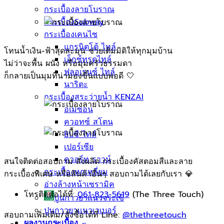
กระเบื้องลายโบราณ
กระเบื้องSubway
กระเบื้องเคนไซ
แกรนิตโต้ ไทล์
โทนน้ำเงิน-ฟ้าสุดละมุน ช่วยเติมมิติให้ทุกมุมบ้าน
เอ็กซ์ทรูดไทล์
ไม่ว่าจะพื้น ผนัง หรือมุมครัวธรรมดา
ฟลอเรนซ์ ไทล์
ก็กลายเป็นมุมที่น่ามองขึ้นแบบพอดี 🤍
นาริตะ
กระเบื้องสระว่ายน้ำ KENZAI
อเมซอน
ควอทซ์ สโตน
ยิปซี ไทล์
เปอร์เซีย
ควอร์ท ราวน์
สนใจติดต่อสอบถาม สั่งผลิต กระเบื้องคัสตอมสีและลาย
กระเบื้องหกเหลี่ยม
กระเบื้องพิเศษ หรือสินค้าอื่นๆ สอบถามได้เลยกับเรา 💎
อ่างล้างหน้าเซรามิค
โทรติดต่อได้ที่:
061-823-5619
(The Three Touch)
ปูนกาวยาเเนวจระเข้
ปูนกาวยาเเนวเวเบอร์
สอบถามเพิ่มเติม/สั่งซื้อได้ที่ Line:
@thethreetouch
ผลงานกระเบื้อง