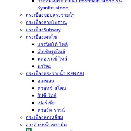
กระเบื้องสระว่ายนํ้า Porcelain stone รุ่น
Kyanite stone
กระเบื้องขอบสระว่ายน้ำ
กระเบื้องลายโบราณ
กระเบื้องSubway
กระเบื้องเคนไซ
แกรนิตโต้ ไทล์
เอ็กซ์ทรูดไทล์
ฟลอเรนซ์ ไทล์
นาริตะ
กระเบื้องสระว่ายน้ำ KENZAI
อเมซอน
ควอทซ์ สโตน
ยิปซี ไทล์
เปอร์เซีย
ควอร์ท ราวน์
กระเบื้องหกเหลี่ยม
อ่างล้างหน้าเซรามิค