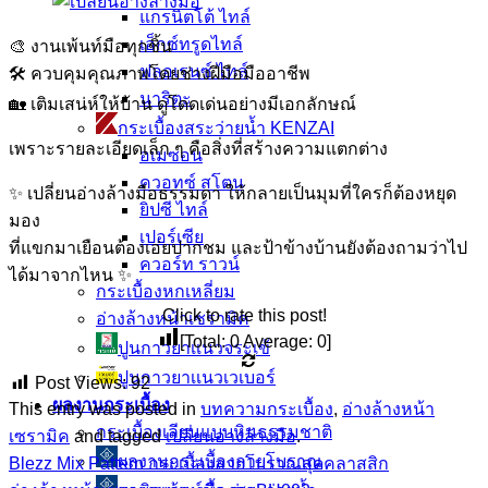
แกรนิตโต้ ไทล์
เอ็กซ์ทรูดไทล์
🎨 งานเพ้นท์มือทุกชิ้น
ฟลอเรนซ์ ไทล์
🛠️ ควบคุมคุณภาพโดยช่างฝีมือมืออาชีพ
นาริตะ
🏡 เติมเสน่ห์ให้บ้าน ดูโดดเด่นอย่างมีเอกลักษณ์
กระเบื้องสระว่ายน้ำ KENZAI
เพราะรายละเอียดเล็ก ๆ คือสิ่งที่สร้างความแตกต่าง
อเมซอน
ควอทซ์ สโตน
✨ เปลี่ยนอ่างล้างมือธรรมดา ให้กลายเป็นมุมที่ใครก็ต้องหยุด
ยิปซี ไทล์
มอง
เปอร์เซีย
ที่แขกมาเยือนต้องเอ่ยปากชม และป้าข้างบ้านยังต้องถามว่าไป
ควอร์ท ราวน์
ได้มาจากไหน ✨
กระเบื้องหกเหลี่ยม
Click to rate this post!
อ่างล้างหน้าเซรามิค
[Total:
0
Average:
0
]
ปูนกาวยาเเนวจระเข้
ปูนกาวยาเเนวเวเบอร์
Post Views:
92
ผลงานกระเบื้อง
This entry was posted in
บทความกระเบื้อง
,
อ่างล้างหน้า
กระเบื้องเลียนแบบหินธรรมชาติ
เซรามิค
and tagged
เปลี่ยนอ่างล้างมือ
.
ผลงานกระเบื้องลายโบราณ
Blezz Mix Pattern กระเบื้องลายโบราณสุดคลาสสิก