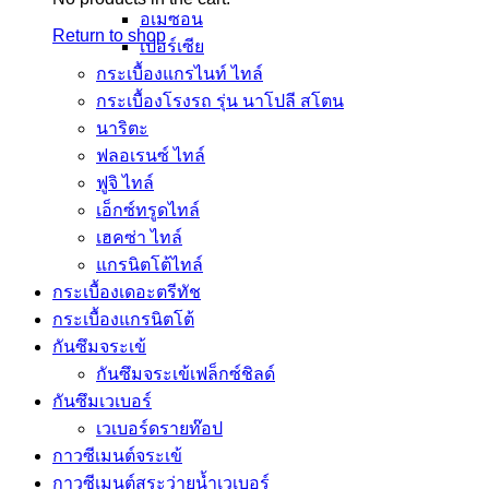
อเมซอน
Return to shop
เปอร์เซีย
กระเบื้องแกรไนท์ ไทล์
กระเบื้องโรงรถ รุ่น นาโปลี สโตน
นาริตะ
ฟลอเรนซ์ ไทล์
ฟูจิ ไทล์
เอ็กซ์ทรูดไทล์
เฮคซ่า ไทล์
แกรนิตโต้ไทล์
กระเบื้องเดอะตรีทัช
กระเบื้องแกรนิตโต้
กันซึมจระเข้
กันซึมจระเข้เฟล็กซ์ชิลด์
กันซึมเวเบอร์
เวเบอร์ดรายท๊อป
กาวซีเมนต์จระเข้
กาวซีเมนต์สระว่ายนํ้าเวเบอร์