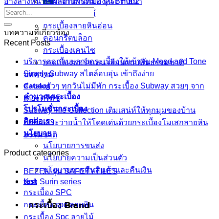
อ่างล้างหน้าเซรามิกเพ้นท์มือ รุ่น BH002
ผลงานกระเบื้องสระว่ายนํ้า
กระเบื้องลายไม้
กระเบื้องลายหินอ่อน
บทความที่เกี่ยวข้อง
คอนกรีตบล็อก
Recent Posts
กระเบื้องเคนไซ
บริการออกแบบลายกระเบื้องให้เข้ากับ Mood and Tone
กระเบื้องพอร์ชเลน เลียนเเบบหินธรรมชาติ
Simply Subway สไตล์อบอุ่น เข้าถึงง่าย
บทความ
Catalog
ส่งของรัวๆ ทุกวันไม่มีพัก กระเบื้อง Subway สวยๆ จาก
คำนวณกระเบื้อง
เดอะตรีทัช
โปรโมชั่นกระเบื้อง
Subway Tile Collection เติมเสน่ห์ให้ทุกมุมของบ้าน
ติดต่อเรา
เปลี่ยนสระว่ายน้ำให้โดดเด่นด้วยกระเบื้องโมเสกลายหิน
นโยบาย
ธรรมชาติ
นโยบายการขนส่ง
Product categories
นโยบายความเป็นส่วนตัว
นโยบายการคืนสินค้าและคืนเงิน
BEZEN รุ่น SAFETYTILES
test
Koh Surin series
กระเบื้อง SPC
กระเบื้อง Brand
กระเบื้อง spc ลายหิน
กระเบื้อง Spc ลายไม้