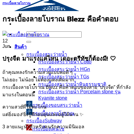
กระเบื้องลายโบราณ
กระเบื้องลายโบราณ Blezz คือคำตอบ
Search
for:
12
Jun
สินค้า
กระเบื้องสระว่ายนํ้า
ปรุงจืด มาแรงแค่ไหน เดอะตรีทัชก็ต้องมี! 🤍
กระเบื้องสระว่ายน้ำ Cotto
กระเบื้องสระว่ายน้ำ HGn
ถ้าคุณหลงรักความสวยแบบพอดี ๆ
กระเบื้องสระว่ายน้ำ TGs
ไม่เยอะ ไม่น้อย ไม่ต้องแต่งเติมมาก
กระเบื้องสระว่ายน้ำหินธรรมชาติ
กระเบื้องลายโบราณ Blezz คือคำตอบของสาย “ปรุงจืด” ที่กำลัง
กระเบื้องสระว่ายนํ้า Porcelain stone รุ่น
มาแรงในตอนนี้
Kyanite stone
กระเบื้องขอบสระว่ายน้ำ
ความสวยที่ไม่ตะโกน
กระเบื้องลายโบราณ
แต่ยิ่งมอง ยิ่งรู้สึกอบอุ่นและอยู่ได้นาน ✨
กระเบื้องSubway
3 ลายแนะนำสำหรับคนรักความมินิมอล
กระเบื้องเคนไซ