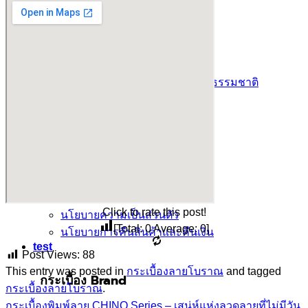
กระเบื้องลายไม้
กระเบื้องลายหินอ่อน
คอนกรีตบล็อก
กระเบื้องเคนไซ
กระเบื้องพอร์ชเลน เลียนเเบบหินธรรมชาติ
บทความ
Catalog
คำนวณกระเบื้อง
โปรโมชั่นกระเบื้อง
ติดต่อเรา
นโยบาย
นโยบายการขนส่ง
Click to rate this post!
นโยบายความเป็นส่วนตัว
[Total:
0
Average:
0
]
นโยบายการคืนสินค้าและคืนเงิน
test
Post Views:
88
This entry was posted in
กระเบื้องลายโบราณ
and tagged
กระเบื้อง Brand
กระเบื้องลายโบราณ
.
กระเบื้องพิมพ์ลาย CHINO Series – เสน่ห์แห่งลวดลายที่ไม่มีวัน