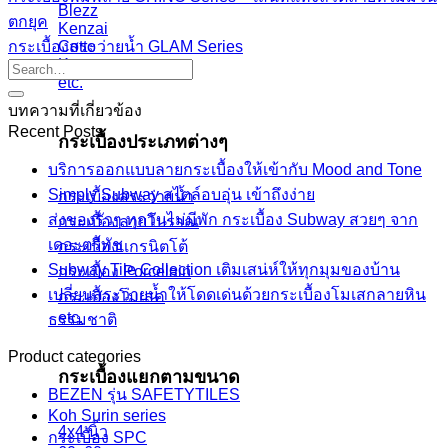
Blezz
ตกยุค
Kenzai
Cotto
กระเบื้องสระว่ายน้ำ GLAM Series
Kera
etc.
บทความที่เกี่ยวข้อง
Recent Posts
กระเบื้องประเภทต่างๆ
บริการออกแบบลายกระเบื้องให้เข้ากับ Mood and Tone
Simply Subway สไตล์อบอุ่น เข้าถึงง่าย
กระเบื้องสระว่ายน้ำ
ส่งของรัวๆ ทุกวันไม่มีพัก กระเบื้อง Subway สวยๆ จาก
กระเบื้องลายโบราณ
เดอะตรีทัช
กระเบื้องแกรนิตโต้
Subway Tile Collection เติมเสน่ห์ให้ทุกมุมของบ้าน
กระเบื้อง Porcelain
เปลี่ยนสระว่ายน้ำให้โดดเด่นด้วยกระเบื้องโมเสกลายหิน
กระเบื้องโมเสค
etc.
ธรรมชาติ
Product categories
กระเบื้องแยกตามขนาด
BEZEN รุ่น SAFETYTILES
Koh Surin series
4x4 นิ้ว
กระเบื้อง SPC