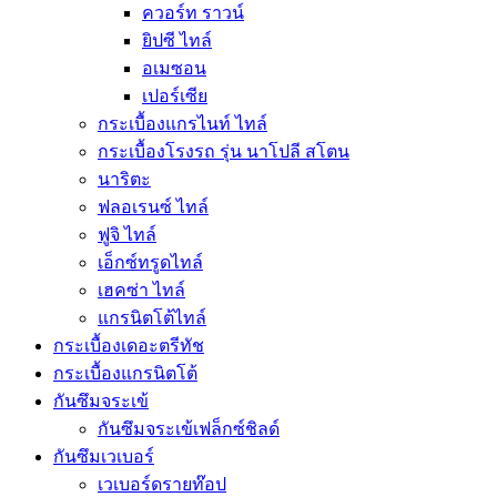
ควอร์ท ราวน์
ยิปซี ไทล์
อเมซอน
เปอร์เซีย
กระเบื้องแกรไนท์ ไทล์
กระเบื้องโรงรถ รุ่น นาโปลี สโตน
นาริตะ
ฟลอเรนซ์ ไทล์
ฟูจิ ไทล์
เอ็กซ์ทรูดไทล์
เฮคซ่า ไทล์
แกรนิตโต้ไทล์
กระเบื้องเดอะตรีทัช
กระเบื้องแกรนิตโต้
กันซึมจระเข้
กันซึมจระเข้เฟล็กซ์ชิลด์
กันซึมเวเบอร์
เวเบอร์ดรายท๊อป