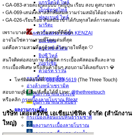
แกรนิตโต้ ไทล์
▫️ GA-083-สวยละมุนแบบบ้านญี่ปุ่น เรียบ สงบ ดูสบายตา
เอ็กซ์ทรูดไทล์
▫️ GA-069-เสน่ห์คลาสสิกที่ผสมความร่วมสมัยได้อย่างลงตัว
ฟลอเรนซ์ ไทล์
▫️ GA-026-เรียบร้อย ทันสมัย เข้าได้กับทุกสไตล์การตกแต่ง
นาริตะ
เพราะบางครั้ง…ความสวยที่ดีที่สุด
กระเบื้องสระว่ายน้ำ KENZAI
อาจไม่ใช่ความสวยที่โดดเด่นที่สุด
อเมซอน
แต่คือความสวยที่อยู่ด้วยแล้วสบายใจที่สุด 🤍
ควอทซ์ สโตน
ยิปซี ไทล์
สนใจติดต่อสอบถาม สั่งผลิต กระเบื้องคัสตอมสีและลาย
เปอร์เซีย
กระเบื้องพิเศษ หรือสินค้าอื่นๆ สอบถามได้เลยกับเรา 💎
ควอร์ท ราวน์
กระเบื้องหกเหลี่ยม
โทรติดต่อได้ที่:
061-823-5619
(The Three Touch)
อ่างล้างหน้าเซรามิค
สอบถามเพิ่มเติม/สั่งซื้อได้ที่ Line:
@thethreetouch
ปูนกาวยาเเนวจระเข้
หรือคลิก
กระเบื้องลายโบราณ Blezz
ปูนกาวยาเเนวเวเบอร์
ผลงานกระเบื้อง
บริษัท เดอะตรีทัช เอเชียแปซิฟิค จำกัด (สำนักงาน
กระเบื้องเลียนแบบหินธรรมชาติ
ใหญ่)
ผลงานกระเบื้องลายโบราณ
ผลงานกระเบื้องสระว่ายนํ้า