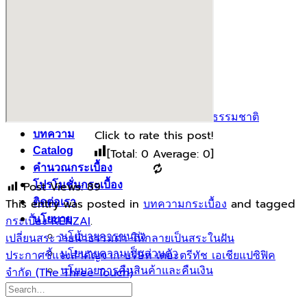
ผลงานกระเบื้องลายโบราณ
ผลงานกระเบื้องสระว่ายนํ้า
กระเบื้องลายไม้
กระเบื้องลายหินอ่อน
คอนกรีตบล็อก
กระเบื้องเคนไซ
กระเบื้องพอร์ชเลน เลียนเเบบหินธรรมชาติ
Click to rate this post!
บทความ
Catalog
[Total:
0
Average:
0
]
คำนวณกระเบื้อง
โปรโมชั่นกระเบื้อง
Post Views:
89
ติดต่อเรา
This entry was posted in
บทความกระเบื้อง
and tagged
นโยบาย
กระเบื้อง KENZAI
.
นโยบายการขนส่ง
เปลี่ยนสระว่ายน้ำธรรมดา ให้กลายเป็นสระในฝัน
นโยบายความเป็นส่วนตัว
ประกาศชี้แจงสำคัญจาก บริษัท เดอะตรีทัช เอเชียแปซิฟิค
นโยบายการคืนสินค้าและคืนเงิน
จำกัด (The Three Touch)
test