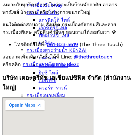
เหมาะกับทุกโครงการ ไม่ว่าจะเป็นบ้านพักอาศัย อาคาร
กระเบื้องSubway
พาณิชย์ โรงแรม หรือโครงการขนาดใหญ่
กระเบื้องเคนไซ
แกรนิตโต้ ไทล์
สนใจติดต่อสอบถาม สั่งผลิต กระเบื้องคัสตอมสีและลาย
เอ็กซ์ทรูดไทล์
กระเบื้องพิเศษ หรือสินค้าอื่นๆ สอบถามได้เลยกับเรา 💎
ฟลอเรนซ์ ไทล์
นาริตะ
โทรติดต่อได้ที่:
061-823-5619
(The Three Touch)
กระเบื้องสระว่ายน้ำ KENZAI
สอบถามเพิ่มเติม/สั่งซื้อได้ที่ Line:
@thethreetouch
อเมซอน
หรือคลิก
กระเบื้องลายโบราณ Blezz
ควอทซ์ สโตน
ยิปซี ไทล์
บริษัท เดอะตรีทัช เอเชียแปซิฟิค จำกัด (สำนักงาน
เปอร์เซีย
ใหญ่)
ควอร์ท ราวน์
กระเบื้องหกเหลี่ยม
อ่างล้างหน้าเซรามิค
ปูนกาวยาเเนวจระเข้
ปูนกาวยาเเนวเวเบอร์
ผลงานกระเบื้อง
กระเบื้องเลียนแบบหินธรรมชาติ