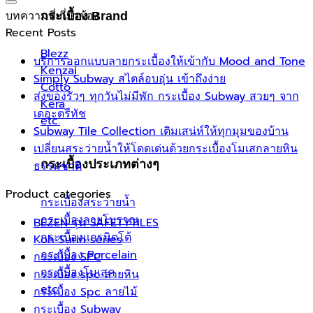
บทความที่เกี่ยวข้อง
กระเบื้อง Brand
Recent Posts
Blezz
บริการออกแบบลายกระเบื้องให้เข้ากับ Mood and Tone
Kenzai
Simply Subway สไตล์อบอุ่น เข้าถึงง่าย
Cotto
ส่งของรัวๆ ทุกวันไม่มีพัก กระเบื้อง Subway สวยๆ จาก
Kera
เดอะตรีทัช
etc.
Subway Tile Collection เติมเสน่ห์ให้ทุกมุมของบ้าน
เปลี่ยนสระว่ายน้ำให้โดดเด่นด้วยกระเบื้องโมเสกลายหิน
กระเบื้องประเภทต่างๆ
ธรรมชาติ
Product categories
กระเบื้องสระว่ายน้ำ
กระเบื้องลายโบราณ
BEZEN รุ่น SAFETYTILES
กระเบื้องแกรนิตโต้
Koh Surin series
กระเบื้อง Porcelain
กระเบื้อง SPC
กระเบื้องโมเสค
กระเบื้อง spc ลายหิน
etc.
กระเบื้อง Spc ลายไม้
กระเบื้อง Subway