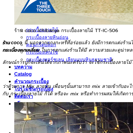
กระเบื้องเลียนแบบหินธรรมชาติ
ผลงานกระเบื้องลายโบราณ
ผลงานกระเบื้องสระว่ายนํ้า
กระเบื้องลายไม้
ร้าน coco ichibanya กระเบื้องลายไม้ TT-IC-506
กระเบื้องลายหินอ่อน
นี้ นอกจากเเกงกะหรี่ที่อร่อยเเล้ว ยังมีการตกเเต่งร้า
ร้าน coco
คอนกรีตบล็อก
ในการตกเเต่งร้านให้มี ความสวยเเละดูน่าหลง
กระเบื้องหกเหลี่ยม
กระเบื้องเคนไซ
กระเบื้องพอร์ชเลน เลียนเเบบหินธรรมชาติ
ลักษณ์การปูก็จะเห็นได้จากภาพนะครับว่า จะใช้กระเบื้องลายไม้ใ
บทความ
Catalog
คำนวณกระเบื้อง
ว่าด้วยการ Mix ลายนั้น เพื่อนๆนั้นสามารถ mix ลายเข้ากับอะไ
โปรโมชั่นกระเบื้อง
กับ กระเบื้องลายไม้ ก็ได้ หรือจะ mix หรือทำการผสมให้เกิดก
ติดต่อเรา
นโยบาย
นโยบายการขนส่ง
นโยบายความเป็นส่วนตัว
นโยบายการคืนสินค้าและคืนเงิน