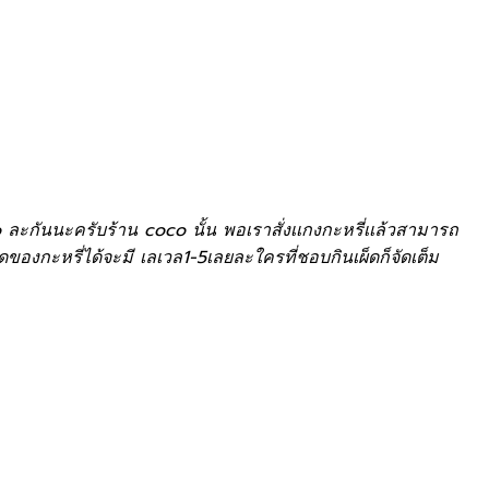
co ละกันนะครับร้าน coco นั้น พอเราสั่งเเกงกะหรี่เเล้วสามารถ
ของกะหรี่ได้จะมี เลเวล1-5เลยละใครที่ชอบกินเผ็ดก็จัดเต็ม