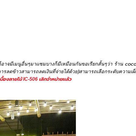
ละก็อาจมีเมนูอื่นๆมาเเซมบางก็มีเหมือนกันขอเรียกสั้นๆว่า ร้าน co
(การลดข้าวสามารถลดเงินที่จ่ายได้ด้วย)สามารถเลือกระดับความเผ็ด
บื้องลายไม้ IC-506 เลิกจำหน่ายเเล้ว
yanite stone