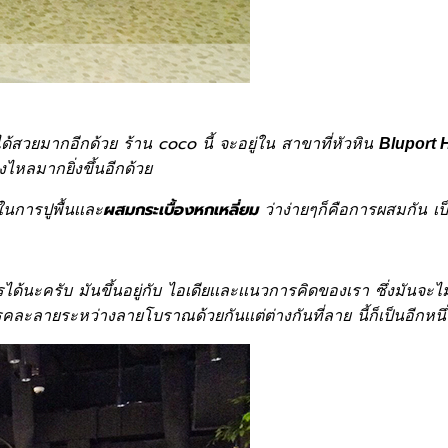
นได้สวยมากอีกด้วย ร้าน coco นี้ จะอยู่ใน สาขาที่หัวหิน
Bluport 
ไหลมากยิ่งขึ้นอีกด้วย
นการปูพื้นเเละ
ว่าง่ายๆก็คือการผสมกัน เป
ผสมกระเบื้องหกเหลี่ยม
รได้นะครับ มันขึ้นอยู่กับ ไอเดียเเละเเนวการคิดของเรา ซึ่งมั
ารคละลายระหว่างลายโบราณด้วยกันเเต่ต่างกันที่ลาย นี้ก็เป็นอี