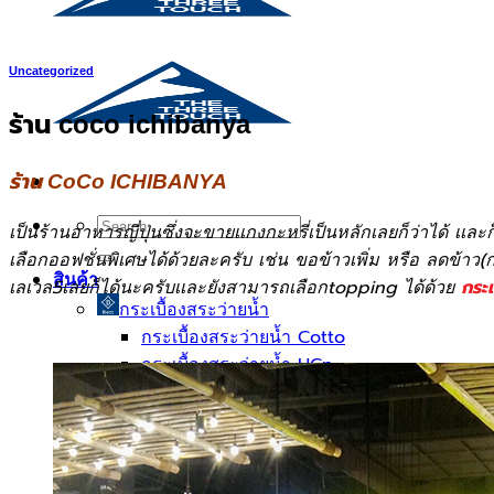
Uncategorized
ร้าน coco ichibanya
ร้าน CoCo ICHIBANYA
Search
เป็นร้านอาหารญี่ปุ่นซึ่งจะขายเเกงกะหรี่เป็นหลักเลยก็ว่าได้ เเ
for:
เลือกออฟชั่นพิเศษได้ด้วยละครับ เช่น ขอข้าวเพิ่ม หรือ ลดข้าว
สินค้า
เลเวล5เลยก็ได้นะครับเเละยังสามารถเลือกtopping ได้ด้วย
กระเ
กระเบื้องสระว่ายนํ้า
กระเบื้องสระว่ายน้ำ Cotto
กระเบื้องสระว่ายน้ำ HGn
กระเบื้องสระว่ายน้ำ TGs
กระเบื้องสระว่ายน้ำหินธรรมชาติ
กระเบื้องสระว่ายนํ้า Porcelain stone รุ่น K
กระเบื้องขอบสระว่ายน้ำ