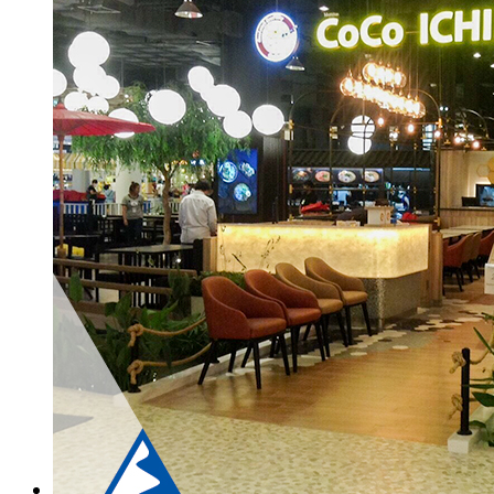
กระเบื้องลายโบราณ
กระเบื้องSubway
กระเบื้องเคนไซ
แกรนิตโต้ ไทล์
เอ็กซ์ทรูดไทล์
ฟลอเรนซ์ ไทล์
นาริตะ
กระเบื้องสระว่ายน้ำ KENZAI
อเมซอน
ควอทซ์ สโตน
ยิปซี ไทล์
เปอร์เซีย
ควอร์ท ราวน์
กระเบื้องหกเหลี่ยม
อ่างล้างหน้าเซรามิค
ปูนกาวยาเเนวจระเข้
ปูนกาวยาเเนวเวเบอร์
ผลงานกระเบื้อง