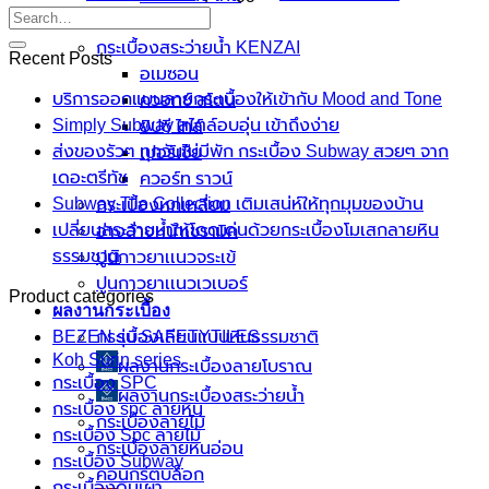
นาริตะ
กระเบื้องสระว่ายน้ำ KENZAI
Recent Posts
อเมซอน
บริการออกแบบลายกระเบื้องให้เข้ากับ Mood and Tone
ควอทซ์ สโตน
Simply Subway สไตล์อบอุ่น เข้าถึงง่าย
ยิปซี ไทล์
ส่งของรัวๆ ทุกวันไม่มีพัก กระเบื้อง Subway สวยๆ จาก
เปอร์เซีย
เดอะตรีทัช
ควอร์ท ราวน์
Subway Tile Collection เติมเสน่ห์ให้ทุกมุมของบ้าน
กระเบื้องหกเหลี่ยม
เปลี่ยนสระว่ายน้ำให้โดดเด่นด้วยกระเบื้องโมเสกลายหิน
อ่างล้างหน้าเซรามิค
ธรรมชาติ
ปูนกาวยาเเนวจระเข้
ปูนกาวยาเเนวเวเบอร์
Product categories
ผลงานกระเบื้อง
กระเบื้องเลียนแบบหินธรรมชาติ
BEZEN รุ่น SAFETYTILES
Koh Surin series
ผลงานกระเบื้องลายโบราณ
กระเบื้อง SPC
ผลงานกระเบื้องสระว่ายนํ้า
กระเบื้อง spc ลายหิน
กระเบื้องลายไม้
กระเบื้อง Spc ลายไม้
กระเบื้องลายหินอ่อน
กระเบื้อง Subway
คอนกรีตบล็อก
กระเบื้องดินเผา