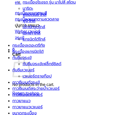
กระเบื้องโรงรถ รุ่น นาโปลี สโตน
etc.
นาริตะ
กระเบื้องแยกตามสี
ฟลอเรนซ์ ไทล์
กระเบื้องแยกตามลวดลาย
ฟูจิ ไทล์
ปูนกาว ยาแนว
เอ็กซ์ทรูดไทล์
Weber เวเบอร์
เฮคซ่า ไทล์
จระเข้
แกรนิตโต้ไทล์
กระเบื้องเดอะตรีทัช
0
กระเบื้องแกรนิตโต้
Cart
กันซึมจระเข้
กันซึมจระเข้เฟล็กซ์ชิลด์
กันซึมเวเบอร์
เวเบอร์ดรายท๊อป
กาวซีเมนต์จระเข้
No products in the cart.
กาวซีเมนต์สระว่ายนํ้าเวเบอร์
Return to shop
กาวซีเมนต์เวเบอร์
กาวยาแนว
กาวยาแนวเวเบอร์
ขนาดกระเบื้อง