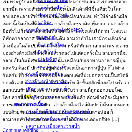
แกรนิตโต้ ไทล์
เริ่มที่จะรู้จักและสนใจในเรื่องศิลปะมากขึ้น สนใจเรื่องของลาย
เอ็กซ์ทรูดไทล์
มากขึ้น เพราะลายเหล่านี้มันจะเป็นสินค้าที่มีชิ้นเดียวในโลก
ฟลอเรนซ์ ไทล์
ลายแต่ละลายที่ทำออกมาจะไม่เหมือนกันเลย ทำให้อ่างล้างมือ
นาริตะ
เหล่านี้เริ่มเป็นที่ต้องการ อ่างล้างมือเซรามิค ที่มากกว่าอ่างล้าง
กระเบื้องสระว่ายน้ำ KENZAI
มือทั่วไป โดยอ่างล้างมือที่สไตล์นี้เรามักจะเห็นได้ตาม โรงแรม
อเมซอน
ที่พักตากอากาศ รีสอร์ท เป็นต้น ถามว่าทำไมเรามักจะเห็นอ่าง
ควอทซ์ สโตน
ล้างมือสไตล์แบบนี้ ตามโรงแรม หรือที่พักตากอากศ เพราะลาย
ยิปซี ไทล์
ของอ่างล้างมือที่ช่างศิลปะวาดลงไปแต่ละครั้งนั้น ลายพวกนี้จะ
เปอร์เซีย
กลายเป็นกิมมิคของสถานที่นั้น เหมือนกับเราทานอาหารญี่ปุ่น
ควอร์ท ราวน์
นะครับ ต้องมี ปลาดิบอยู่ตลอด จึงจะเป็นอาหารญี่ปุ่น ก็ไม่ต่าง
กระเบื้องหกเหลี่ยม
กันครับ ที่โรงแรม ที่พักจะมีของตกแต่งที่บ่งบอกความเป็นสไตล์
อ่างล้างหน้าเซรามิค
ของตัวเอง บ้างโรงแรม ที่พัก รีสอร์ท ถึงขั้นสลักชื่อลงไป หรือว่า
ปูนกาวยาเเนวจระเข้
ออกแบบลายโดยเฉพาะ เลยนะครับว่า ลายนี้ถูกออกแบบโดย
ปูนกาวยาเเนวเวเบอร์
ใคร ลายนี้สื่ออะไร มันเลยกลายเป็นสินค้า ค่อนข้างที่จะมีมูลค่า
ผลงานกระเบื้อง
ทางความหมาย ของมัน อ่างล้างมือสไตล์ศิลปะ ก็มีหลากหลาย
กระเบื้องเลียนแบบหินธรรมชาติ
แบบด้วยกันบางคนชอบลายเยอะ บางคนชอบลายน้อย ก็
ผลงานกระเบื้องลายโบราณ
สามารถทำได้หมด โดยเฉพาะช่างฝีมือของเดอะตรีทัช […]
ผลงานกระเบื้องสระว่ายนํ้า
Continue reading
→