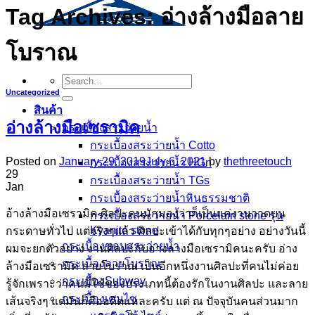
Tag Archives:
อ่างล้างมือลาย
โบราณ
Search
for:
Uncategorized
สินค้า
อ่างล้างมือเซรามิค
กระเบื้องสระว่ายนํ้า
กระเบื้องสระว่ายน้ำ Cotto
Posted on
January 29, 2019
July 6, 2021
by
thethreetouch
กระเบื้องสระว่ายน้ำ HGn
29
กระเบื้องสระว่ายน้ำ TGs
Jan
กระเบื้องสระว่ายน้ำหินธรรมชาติ
อ้างล้างมือเซรามิค ศิลปะคนมักมองว่าก็เป็นแค่งานวาดบน
กระเบื้องสระว่ายนํ้า Porcelain stone รุ่น
Kyanite stone
กระดาษทั่วไป แต่จริงๆแล้ว ศิลปะเข้าได้กับทุกๆอย่าง อย่างวันนี้
กระเบื้องขอบสระว่ายน้ำ
ผมจะยกตัวอย่าง งานศิลปะกับอ่างลางมือเซรามิคนะครับ อ่าง
กระเบื้องลายโบราณ
ล้างมือเซรามิค ลายโบราณ เป็นอีกหนึ่งงานศิลปะที่คนไม่ค่อย
กระเบื้องSubway
รู้จักเพราะว่าคนมี่ใช้ของประเภทนี้ต้องรักในงานศิลปะ และลาย
กระเบื้องเคนไซ
เส้นจริงๆ แต่มันก็คืออดีตแหละครับ แต่ ณ ปัจจุบันคนส่วนมาก