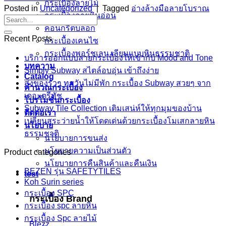
กระเบื้องลายไม้
Posted in
Uncategorized
|
Tagged
อ่างล้างมือลายโบราณ
กระเบื้องลายหินอ่อน
คอนกรีตบล็อก
Recent Posts
กระเบื้องเคนไซ
กระเบื้องพอร์ชเลน เลียนเเบบหินธรรมชาติ
บริการออกแบบลายกระเบื้องให้เข้ากับ Mood and Tone
บทความ
Simply Subway สไตล์อบอุ่น เข้าถึงง่าย
Catalog
ส่งของรัวๆ ทุกวันไม่มีพัก กระเบื้อง Subway สวยๆ จาก
คำนวณกระเบื้อง
เดอะตรีทัช
โปรโมชั่นกระเบื้อง
Subway Tile Collection เติมเสน่ห์ให้ทุกมุมของบ้าน
ติดต่อเรา
เปลี่ยนสระว่ายน้ำให้โดดเด่นด้วยกระเบื้องโมเสกลายหิน
นโยบาย
ธรรมชาติ
นโยบายการขนส่ง
นโยบายความเป็นส่วนตัว
Product categories
นโยบายการคืนสินค้าและคืนเงิน
BEZEN รุ่น SAFETYTILES
test
Koh Surin series
กระเบื้อง SPC
กระเบื้อง Brand
กระเบื้อง spc ลายหิน
กระเบื้อง Spc ลายไม้
Blezz