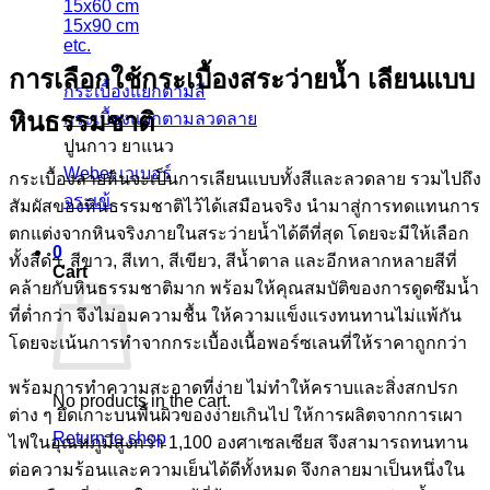
15x60 cm
15x90 cm
etc.
การเลือกใช้กระเบื้องสระว่ายน้ำ เลียนแบบ
กระเบื้องแยกตามสี
หินธรรมชาติ
กระเบื้องแยกตามลวดลาย
ปูนกาว ยาแนว
Weber เวเบอร์
กระเบื้องลายหินจะเป็นการเลียนแบบทั้งสีและลวดลาย รวมไปถึง
จระเข้
สัมผัสของหินธรรมชาติไว้ได้เสมือนจริง นำมาสู่การทดแทนการ
ตกแต่งจากหินจริงภายในสระว่ายน้ำได้ดีที่สุด โดยจะมีให้เลือก
0
ทั้งสีดำ, สีขาว, สีเทา, สีเขียว, สีน้ำตาล และอีกหลากหลายสีที่
Cart
คล้ายกับหินธรรมชาติมาก พร้อมให้คุณสมบัติของการดูดซึมน้ำ
ที่ต่ำกว่า จึงไม่อมความชื้น ให้ความแข็งแรงทนทานไม่แพ้กัน
โดยจะเน้นการทำจากกระเบื้องเนื้อพอร์ซเลนที่ให้ราคาถูกกว่า
พร้อมการทำความสะอาดที่ง่าย ไม่ทำให้คราบและสิ่งสกปรก
No products in the cart.
ต่าง ๆ ยึดเกาะบนพื้นผิวของง่ายเกินไป ให้การผลิตจากการเผา
Return to shop
ไฟในอุณหภูมิสูงกว่า 1,100 องศาเซลเซียส จึงสามารถทนทาน
ต่อความร้อนและความเย็นได้ดีทั้งหมด จึงกลายมาเป็นหนึ่งใน