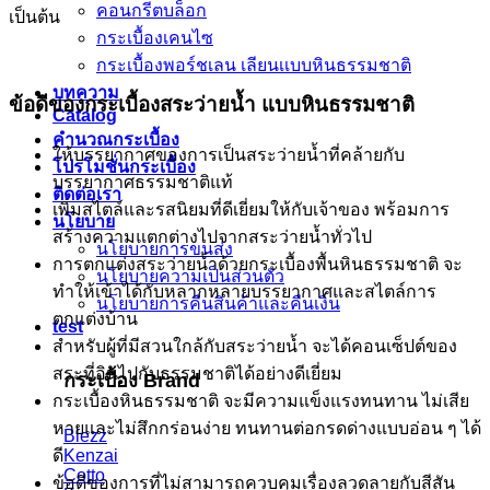
คอนกรีตบล็อก
เป็นต้น
กระเบื้องเคนไซ
กระเบื้องพอร์ชเลน เลียนเเบบหินธรรมชาติ
บทความ
ข้อดีของกระเบื้องสระว่ายน้ำ แบบหินธรรมชาติ
Catalog
คำนวณกระเบื้อง
ให้บรรยากาศของการเป็นสระว่ายน้ำที่คล้ายกับ
โปรโมชั่นกระเบื้อง
บรรยากาศธรรมชาติแท้
ติดต่อเรา
เพิ่มสไตล์และรสนิยมที่ดีเยี่ยมให้กับเจ้าของ พร้อมการ
นโยบาย
สร้างความแตกต่างไปจากสระว่ายน้ำทั่วไป
นโยบายการขนส่ง
การตกแต่งสระว่ายน้ำด้วยกระเบื้องพื้นหินธรรมชาติ จะ
นโยบายความเป็นส่วนตัว
ทำให้เข้าได้กับหลากหลายบรรยากาศและสไตล์การ
นโยบายการคืนสินค้าและคืนเงิน
ตกแต่งบ้าน
test
สำหรับผู้ที่มีสวนใกล้กับสระว่ายน้ำ จะได้คอนเซ็ปต์ของ
สระที่อินไปกับธรรมชาติได้อย่างดีเยี่ยม
กระเบื้อง Brand
กระเบื้องหินธรรมชาติ จะมีความแข็งแรงทนทาน ไม่เสีย
หายและไม่สึกกร่อนง่าย ทนทานต่อกรดด่างแบบอ่อน ๆ ได้
Blezz
ดี
Kenzai
Cotto
ข้อดีของการที่ไม่สามารถควบคุมเรื่องลวดลายกับสีสัน