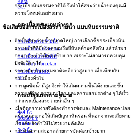
Kera
กระเบื้องหินธรรมชาติได้ จึงทำให้สระว่ายน้ำของคุณมี
etc.
ความโดดเด่นอย่างมาก
กระเบื้องประเภทต่างๆ
ข้อเสียของกระเบื้องสระว่ายน้ำ แบบหินธรรมชาติ
ถ้าเป็นสระว่ายน้ำขนาดใหญ่ การเลือกซื้อกระเบื้องหิน
กระเบื้องสระว่ายน้ำ
ธรรมชาติที่มีลวดลายหรือสีสันคล้ายคลึงกัน แล้วนำมา
กระเบื้องลายโบราณ
ตกแต่งจะทำได้ค่อนข้างยาก เพราะไม่สามารถควบคุม
กระเบื้องแกรนิตโต้
ปัจจัยใด ๆ ได้
กระเบื้อง Porcelain
ราคาของหินธรรมชาติจะถือว่าสูงมาก เมื่อเทียบกับ
กระเบื้องโมเสค
etc.
กระเบื้องทั่วไป
การดูดซึมน้ำมีสูง จึงทำให้เกิดความชื้นได้ง่ายและขึ้น
คราบเหลือง คราบตะไคร่ และคราบสกปรกต่าง ๆ ได้เร็ว
กระเบื้องแยกตามขนาด
กว่ากระเบื้องสระว่ายน้ำอื่น ๆ
เมื่อติดคราบง่ายจึงต้องทำการขัดและ Maintenance บ่อย
4x4 นิ้ว
ครั้ง จนอาจก่อให้เกิดปัญหาหินร่อน ที่นอกจากจะเสียหาย
60x60 cm
เร็วแล้ว ยังทำให้ไม่สวยงามดังเดิม
30x60 cm
2x2 นิ้ว
การทำความสะอาดด้วยการขัดค่อนข้างยาก