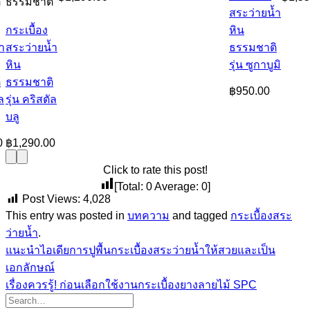
ิ
ธรรมชาติ
สระว่ายน้ำ
กระเบื้อง
หิน
ำ
สระว่ายน้ำ
ธรรมชาติ
หิน
รุ่น ซูกาบูมิ
ิ
ธรรมชาติ
฿
950.00
ล
รุ่น คริสตัล
บลู
0
฿
1,290.00
Click to rate this post!
[Total:
0
Average:
0
]
Post Views:
4,028
This entry was posted in
บทความ
and tagged
กระเบื้องสระ
ว่ายน้ำ
.
แนะนำไอเดียการปูพื้นกระเบื้องสระว่ายน้ำให้สวยและเป็น
เอกลักษณ์
เรื่องควรรู้! ก่อนเลือกใช้งานกระเบื้องยางลายไม้ SPC