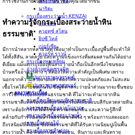
การใช้งานภายในสระว่ายน้ำของคุณได้มากขึ้น
ฟลอเรนซ์ ไทล์
นาริตะ
กระเบื้องสระว่ายน้ำ KENZAI
ทำความรู้จักกระเบื้องสระว่ายน้ำหิน
อเมซอน
ควอทซ์ สโตน
ธรรมชาติ
ยิปซี ไทล์
เปอร์เซีย
มีการนำหลากหลายวัสดุ เพื่อมาทำเป็นกระเบื้องปูพื้นที่จะทำให้
ควอร์ท ราวน์
ได้ทั้งสีสัน, ลวดลาย และความแข็งแกร่งที่ผสมผสานกันได้อย่าง
กระเบื้องหกเหลี่ยม
ดีเยี่ยม แม้แต่กระเบื้องพื้นสระว่ายน้ำถือเป็นอีกหนึ่งโซนของ
อ่างล้างหน้าเซรามิค
บ้านหรืออาคารต่าง ๆ ที่ต้องให้ความสำคัญเป็นพิเศษ เพราะ
ปูนกาวยาเเนวจระเข้
นอกจากความสวยงามแล้ว ต้องให้ความปลอดภัยและไม่สะสม
ปูนกาวยาเเนวเวเบอร์
เชื้อโรคได้ง่ายจนเกินไป ซึ่งผู้ที่ทำสระว่ายน้ำส่วนมากจะชื่นชอบ
ผลงานกระเบื้อง
การใช้กระเบื้องแบบหินธรรมชาติ ที่ไม่ว่าจะทำมาจากหิน
กระเบื้องเลียนแบบหินธรรมชาติ
ธรรมชาติแท้หรือเป็นเพียงวัสดุทั่วไปที่เลียนแบบสีกับลวดลายหิน
ผลงานกระเบื้องลายโบราณ
เพราะต้องการให้ได้ดีไซน์ ความกลมกลืน และความรู้สึกที่
ผลงานกระเบื้องสระว่ายนํ้า
คล้ายกับการไปเล่นน้ำในธรรมชาติจริง ๆ พร้อมการแสดงออก
กระเบื้องลายไม้
ถึงรสนิยมที่ดีเยี่ยม ซึ่งหินธรรมชาติที่ได้รับความนิยมปูเป็นพื้น
กระเบื้องลายหินอ่อน
สระว่ายน้ำ คือ หินแกรนิต, หินอ่อน, หินกาบ และหินทราย