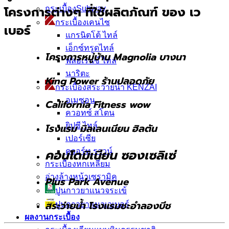
โครงการต่างๆ ที่ใช้ผลิตภัณฑ์ ของ เว
กระเบื้องSubway
กระเบื้องเคนไซ
เบอร์
แกรนิตโต้ ไทล์
เอ็กซ์ทรูดไทล์
โครงการหมู่บ้าน Magnolia บางนา
ฟลอเรนซ์ ไทล์
นาริตะ
King Power ร้านปลอดภัย
กระเบื้องสระว่ายน้ำ KENZAI
อเมซอน
California Fitness wow
ควอทซ์ สโตน
ยิปซี ไทล์
โรงแรม มิลเลนเนียน ฮิลตัน
เปอร์เซีย
คอนโดมิเนียน ซองเซลิเซ่
ควอร์ท ราวน์
กระเบื้องหกเหลี่ยม
อ่างล้างหน้าเซรามิค
Plus Park Avenue
ปูนกาวยาเเนวจระเข้
สระว่ายน้ำ โรงแรมชะอำลองบีช
ปูนกาวยาเเนวเวเบอร์
ผลงานกระเบื้อง