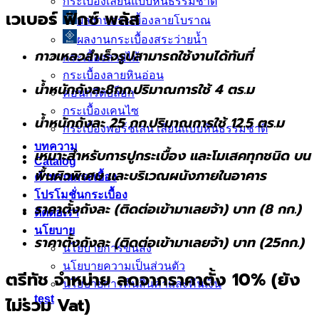
กระเบื้องเลียนแบบหินธรรมชาติ
เวเบอร์ ฟิกซ์ พลัส
ผลงานกระเบื้องลายโบราณ
ผลงานกระเบื้องสระว่ายนํ้า
กาวเหลวสำเร็จรูปสามารถใช้งานได้ทันที่
กระเบื้องลายไม้
กระเบื้องลายหินอ่อน
น้ำหนักถังละ8กก.ปริมาณการใช้ 4 ตร.ม
คอนกรีตบล็อก
กระเบื้องเคนไซ
น้ำหนักถังละ 25 กก.ปริมาณการใช้ 12.5 ตร.ม
กระเบื้องพอร์ชเลน เลียนเเบบหินธรรมชาติ
บทความ
เหมาะสำหรับการปูกระเบื้อง และโมเสคทุกชนิด บน
Catalog
พื้นผิวพิเศษ และบริเวณผนังภายในอาคาร
คำนวณกระเบื้อง
โปรโมชั่นกระเบื้อง
ราคาตั้งถังละ (ติดต่อเข้ามาเลยจ้า) บาท (8 กก.)
ติดต่อเรา
นโยบาย
ราคาตั้งถังละ (ติดต่อเข้ามาเลยจ้า) บาท (25กก.)
นโยบายการขนส่ง
นโยบายความเป็นส่วนตัว
ตรีทัช จำหน่าย ลดจากราคาตั้ง 10% (ยัง
นโยบายการคืนสินค้าและคืนเงิน
test
ไม่รวม Vat)