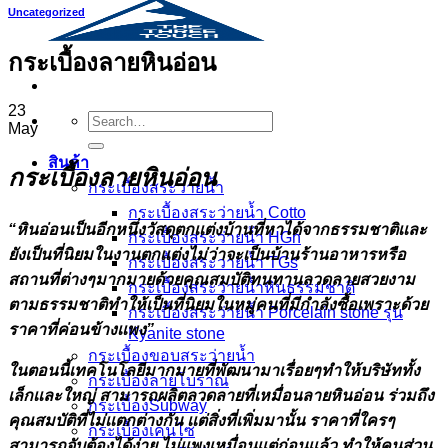
Uncategorized
กระเบื้องลายหินอ่อน
23
Search
May
for:
สินค้า
กระเบื้องลายหินอ่อน
กระเบื้องสระว่ายนํ้า
กระเบื้องสระว่ายน้ำ Cotto
“หินอ่อนเป็นอีกหนึ่งวัสดุตกเเต่งบ้านที่หาได้จากธรรมชาติเเละ
กระเบื้องสระว่ายน้ำ HGn
ยังเป็นที่นิยมในงานตกเเต่งไม่ว่าจะเป็นบ้านร้านอาหารหรือ
กระเบื้องสระว่ายน้ำ TGs
สถานที่ต่างๆมากมายด้วยคุณสมบัติทนทานลวดลายสวยงาม
กระเบื้องสระว่ายน้ำหินธรรมชาติ
ตามธรรมชาติทำให้เป็นที่นิยมในหมู่คนที่มีกำลังซื้อเพราะด้วย
กระเบื้องสระว่ายนํ้า Porcelain stone รุ่น
ราคาที่ค่อนข้างเเพง”
Kyanite stone
กระเบื้องขอบสระว่ายน้ำ
ในตอนนี้เทคโนโลยีมากมายที่พัฒนามาเรื่อยๆทำให้บริษัททั้ง
กระเบื้องลายโบราณ
เล็กเเละใหญ่ สามารถผลิตลวดลายที่เหมื่อนลายหินอ่อน ร่วมถึง
กระเบื้องSubway
คุณสมบัติที่ไม่เเตกต่างกัน เเต่สิ่งที่เพิ่มมานั้น ราคาที่ใครๆ
กระเบื้องเคนไซ
สามารถจับต้องได้ง่าย ไม่เเพงเหมื่อนเเต่ก่อนเเล้ว ทำให้คนส่วน