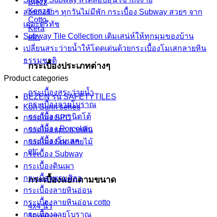
Blezz
Kenzai
ส่งของรัวๆ ทุกวันไม่มีพัก กระเบื้อง Subway สวยๆ จาก
Cotto
เดอะตรีทัช
Kera
Subway Tile Collection เติมเสน่ห์ให้ทุกมุมของบ้าน
etc.
เปลี่ยนสระว่ายน้ำให้โดดเด่นด้วยกระเบื้องโมเสกลายหิน
ธรรมชาติ
กระเบื้องประเภทต่างๆ
Product categories
กระเบื้องสระว่ายน้ำ
BEZEN รุ่น SAFETYTILES
กระเบื้องลายโบราณ
Koh Surin series
กระเบื้องแกรนิตโต้
กระเบื้อง SPC
กระเบื้อง Porcelain
กระเบื้อง spc ลายหิน
กระเบื้องโมเสค
กระเบื้อง Spc ลายไม้
etc.
กระเบื้อง Subway
กระเบื้องดินเผา
กระเบื้องพรมศิลา
กระเบื้องแยกตามขนาด
กระเบื้องลายหินอ่อน
กระเบื้องลายหินอ่อน cotto
4x4 นิ้ว
กระเบื้องลายโบราณ
60x60 cm