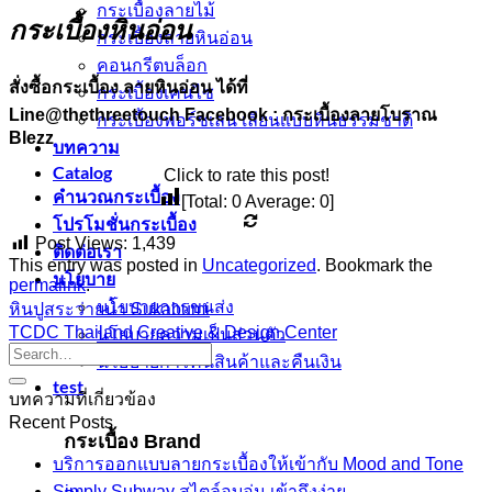
กระเบื้องลายไม้
กระเบื้องหินอ่อน
กระเบื้องลายหินอ่อน
คอนกรีตบล็อก
สั่งซื้อกระเบื้อง ลายหินอ่อน ได้ที่
กระเบื้องเคนไซ
Line@thethreetouch
Facebook : กระเบื้องลายโบราณ
กระเบื้องพอร์ชเลน เลียนเเบบหินธรรมชาติ
Blezz
บทความ
Catalog
Click to rate this post!
คำนวณกระเบื้อง
[Total:
0
Average:
0
]
โปรโมชั่นกระเบื้อง
Post Views:
1,439
ติดต่อเรา
This entry was posted in
Uncategorized
. Bookmark the
นโยบาย
permalink
.
นโยบายการขนส่ง
หินปูสระว่ายน้ำ Sukabumi
TCDC Thailand Creative & Design Center
นโยบายความเป็นส่วนตัว
นโยบายการคืนสินค้าและคืนเงิน
test
บทความที่เกี่ยวข้อง
Recent Posts
กระเบื้อง Brand
บริการออกแบบลายกระเบื้องให้เข้ากับ Mood and Tone
Simply Subway สไตล์อบอุ่น เข้าถึงง่าย