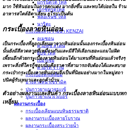
แกรนิตโต้ ไทล์
มาก ใช้หินอ่อนในการตกเเต่ง มากยิ่งขึ้น เเละพบได้บ่อยใน ร้าน
เอ็กซ์ทรูดไทล์
อาหารสไตล์อิตาเลี่ยน ยุโรป เป็นต้น
ฟลอเรนซ์ ไทล์
นาริตะ
กระเบื้องลายหินอ่อน
กระเบื้องสระว่ายน้ำ KENZAI
อเมซอน
เป็นกระเบื้องที่ลอกเลียนมาจากหินอ่อนนั้นเองกระเบื้องหินอ่อน
ควอทซ์ สโตน
นั้นยังมีสีลวดลายที่เหมื่อนกันเเละมีสีให้เลือกเยอะเเถมไม่ผิด
ยิปซี ไทล์
เพี้ยนอีกด้วยกระเบื้องลายหินอ่อนได้มาเเทนที่หินอ่อนเเล้วจริงๆ
เปอร์เซีย
เพราะสิ่งที่ใครก็ชอบนั้นคือราคาที่สามารถจับต้องได้เเละสบาย
ควอร์ท ราวน์
กระเป๋ากระเบื้องลายหินอ่อนจึงเป็นที่นิยมอย่างมากในหมู่สถา
กระเบื้องหกเหลี่ยม
ปนิคผู้รับเหมาเเละลูกค้าบ้าน
อ่างล้างหน้าเซรามิค
ปูนกาวยาเเนวจระเข้
ตัวอย่างผลงานเเละสินค้า กระเบื้องลายหินอ่อนแบบหก
ปูนกาวยาเเนวเวเบอร์
เหลี่ยม
ผลงานกระเบื้อง
กระเบื้องเลียนแบบหินธรรมชาติ
ผลงานกระเบื้องลายโบราณ
ผลงานกระเบื้องสระว่ายนํ้า