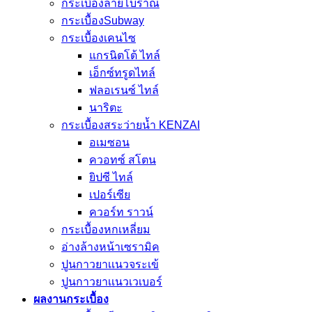
กระเบื้องลายโบราณ
กระเบื้องSubway
กระเบื้องเคนไซ
แกรนิตโต้ ไทล์
เอ็กซ์ทรูดไทล์
ฟลอเรนซ์ ไทล์
นาริตะ
กระเบื้องสระว่ายน้ำ KENZAI
อเมซอน
ควอทซ์ สโตน
ยิปซี ไทล์
เปอร์เซีย
ควอร์ท ราวน์
กระเบื้องหกเหลี่ยม
อ่างล้างหน้าเซรามิค
ปูนกาวยาเเนวจระเข้
ปูนกาวยาเเนวเวเบอร์
ผลงานกระเบื้อง