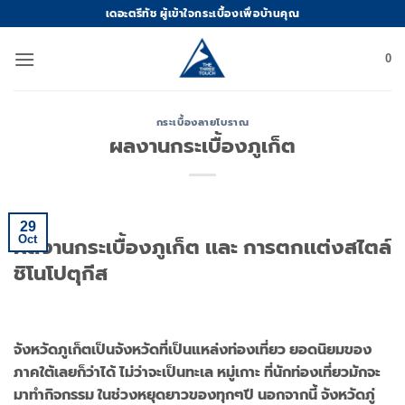
Skip
เดอะตรีทัช ผู้เข้าใจกระเบื้องเพื่อบ้านคุณ
to
content
0
กระเบื้องลายโบราณ
ผลงานกระเบื้องภูเก็ต
29
Oct
ผลงานกระเบื้องภูเก็ต เเละ การตกเเต่งสไตล์
ชิโนโปตุกีส
จังหวัดภูเก็ตเป็นจังหวัดที่เป็นแหล่งท่องเที่ยว ยอดนิยมของ
ภาคใต้เลยก็ว่าได้ ไม่ว่าจะเป็นทะเล หมู่เกาะ ที่นักท่องเที่ยวมักจะ
มาทำกิจกรรม ในช่วงหยุดยาวของทุกๆปี นอกจากนี้ จังหวัดภู่