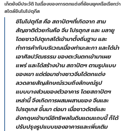
เก็ตยังมีประวัติ ในเรื่องของการตกแต่งที่ย้อนยุคหรือเรียกว่า
สไตล์ชินโนโปตุกีส
ชิโนโปตุกีส คือ สถาปัตฯที่เกิดจาก สาม
สัญชาติด้วยกันคือ จีน โปรตุกส และ มลายู
โดยชาวโปตุเกสได้เข้ามาตั้งถิ่นฐาน และ
ทำการค้ากับบริเวณเมื่องท่ามะละกา และได้นำ
เอาศิลปวัฒธรรม ของตะวันตกเข้ามาเผย
แพร่ และได้สร้างบ้าน สถาปัตฯ ตามรูปแบบ
ของเขา แต่ต่อมาช่างชาวจีนได้ตกแต่ง
ลวดลายสัญลักษณ์รวมถึงลักษณ์รูป
แบบบางส่วนของตัวอาคาร โดยสถาปัตฯ
เหล่านี้ จึงเกิดการผสมผสานของ จีนและ
โปรตุเกส ขึ้นมา ต่อมา เมื่อชาวดัตซ์และ
อังกฤษเข้ามามีอิทธิพลในดินแดนแถบนี้ ก็ได้
ปรับปรุงรูปแบบของอาคารและเพิ่มเติม