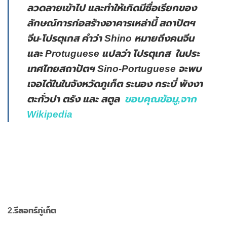
ลวดลายเข้าไป และทำให้เกิดมีชื่อเรียกของ
ลักษณ์การก่อสร้างอาคารเหล่านี้ สถาปัตฯ
จีน-โปรตุเกส คำว่า Shino หมายถึงคนจีน
และ Protuguese แปลว่า โปรตุเกส ในประ
เทศไทยสถาปัตฯ Sino-Portuguese จะพบ
เจอได้ในในจังหวัดภูเก็ต ระนอง กระบี่ พังงา
ตะกั่วปา ตรัง และ สตูล
ขอบคุณข้อมู,จาก
Wikipedia
2.รีสอทร์ภู่เก็ต