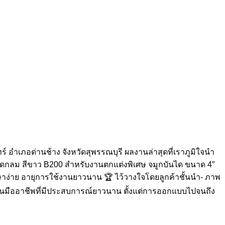
์ อำเภอด่านช้าง จังหวัดสุพรรณบุรี ผลงานล่าสุดที่เราภูมิใจนำ
เม็ดกลม สีขาว B200 สำหรับงานตกแต่งพิเศษ จมูกบันได ขนาด 4″
่าย อายุการใช้งานยาวนาน 🏆 ไว้วางใจโดยลูกค้าชั้นนำ- ภาพ
ีมงานมืออาชีพที่มีประสบการณ์ยาวนาน ตั้งแต่การออกแบบไปจนถึง