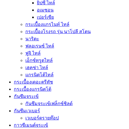
ยิปซี ไทล์
อเมซอน
เปอร์เซีย
กระเบื้องแกรไนท์ ไทล์
กระเบื้องโรงรถ รุ่น นาโปลี สโตน
นาริตะ
ฟลอเรนซ์ ไทล์
ฟูจิ ไทล์
เอ็กซ์ทรูดไทล์
เฮคซ่า ไทล์
แกรนิตโต้ไทล์
กระเบื้องเดอะตรีทัช
กระเบื้องแกรนิตโต้
กันซึมจระเข้
กันซึมจระเข้เฟล็กซ์ชิลด์
กันซึมเวเบอร์
เวเบอร์ดรายท๊อป
กาวซีเมนต์จระเข้