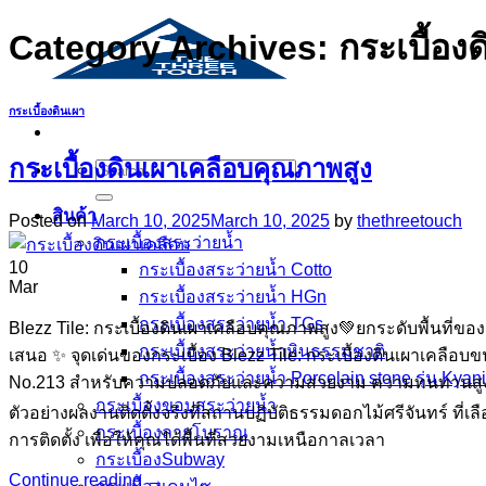
Category Archives:
กระเบื้อง
กระเบื้องดินเผา
กระเบื้องดินเผาเคลือบคุณภาพสูง
Search
for:
สินค้า
Posted on
March 10, 2025
March 10, 2025
by
thethreetouch
กระเบื้องสระว่ายนํ้า
10
กระเบื้องสระว่ายน้ำ Cotto
Mar
กระเบื้องสระว่ายน้ำ HGn
กระเบื้องสระว่ายน้ำ TGs
Blezz Tile: กระเบื้องดินเผาเคลือบคุณภาพสูง💚ยกระดับพื้นที่ขอ
กระเบื้องสระว่ายน้ำหินธรรมชาติ
เสนอ ✨ จุดเด่นของกระเบื้อง Blezz Tile: กระเบื้องดินเผาเคลื
กระเบื้องสระว่ายนํ้า Porcelain stone รุ่น Kyan
No.213 สำหรับความปลอดภัยและความสวยงาม ความทนทานสูง เหม
กระเบื้องขอบสระว่ายน้ำ
ตัวอย่างผลงานติดตั้งจริงที่สถานปฏิบัติธรรมดอกไม้ศรีจันทร์ 
กระเบื้องลายโบราณ
การติดตั้ง เพื่อให้คุณได้พื้นที่สวยงามเหนือกาลเวลา
กระเบื้องSubway
Continue reading
→