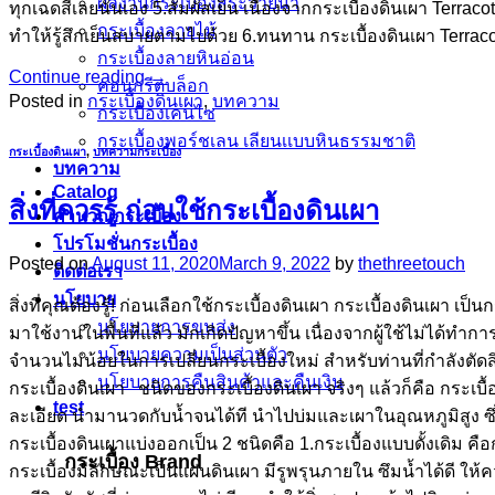
ผลงานกระเบื้องสระว่ายนํ้า
ทุกเฉดสีเลยนั่นเอง 5.สัมผัสเย็น เนื่องจากกระเบื้องดินเผา Terraco
กระเบื้องลายไม้
ทำให้รู้สึกเย็นสบายตามไปด้วย 6.ทนทาน กระเบื้องดินเผา Terrac
กระเบื้องลายหินอ่อน
Continue reading
→
คอนกรีตบล็อก
Posted in
กระเบื้องดินเผา
,
บทความ
กระเบื้องเคนไซ
กระเบื้องพอร์ชเลน เลียนเเบบหินธรรมชาติ
กระเบื้องดินเผา
,
บทความกระเบื้อง
บทความ
Catalog
สิ่งที่ควรรู้ ก่อนใช้กระเบื้องดินเผา
คำนวณกระเบื้อง
โปรโมชั่นกระเบื้อง
Posted on
August 11, 2020
March 9, 2022
by
thethreetouch
ติดต่อเรา
นโยบาย
สิ่งที่คุณต้องรู้! ก่อนเลือกใช้กระเบื้องดินเผา กระเบื้องดินเผา เ
นโยบายการขนส่ง
มาใช้งานในพื้นที่แล้ว มักเกิดปัญหาขึ้น เนื่องจากผู้ใช้ไม่ได้ทำ
นโยบายความเป็นส่วนตัว
จำนวนไม่น้อยในการเปลี่ยนกระเบื้องใหม่ สำหรับท่านที่กำลังตัดสิ
นโยบายการคืนสินค้าและคืนเงิน
กระเบื้องดินเผา ชนิดของกระเบื้องดินเผา จริงๆ แล้วก็คือ กระเบื้
test
ละเอียด นำมานวดกับน้ำจนได้ที นำไปบ่มและเผาในอุณหภูมิสูง ซึ่
กระเบื้องดินเผาแบ่งออกเป็น 2 ชนิดคือ 1.กระเบื้องแบบดั้งเดิม ค
กระเบื้อง Brand
กระเบื้องมีลักษณะเป็นแผ่นดินเผา มีรูพรุนภายใน ซึมน้ำได้ดี ให้ค