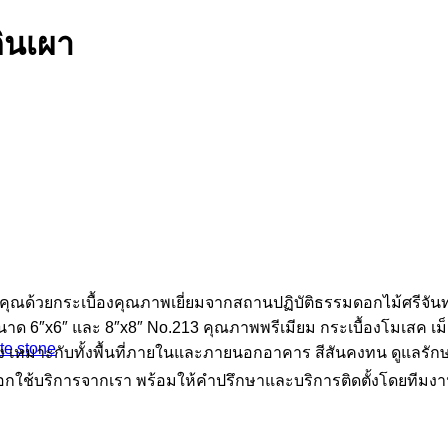
ดินเผา
งคุณด้วยกระเบื้องคุณภาพเยี่ยมจากสถานปฏิบัติธรรมดอกไม้ศรีจันทร
อบขนาด 6″x6″ และ 8″x8″ No.213 คุณภาพพรีเมียม กระเบื้องโมเสค 
ite stone
าะกับทั้งพื้นที่ภายในและภายนอกอาคาร สีสันคงทน ดูแลรักษาง
ที่เลือกใช้บริการจากเรา พร้อมให้คำปรึกษาและบริการติดตั้งโดยท