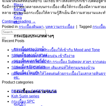
จะมีผิวสัมผัสที่ค่อนหยาบ ไม่เรียบ ทำให้สิ่งสกปรกเข้าไปติดอยู
Blezz
รือมีการวาดลวดลายลงบนกระเบื้อง เพื่อให้กระเบื้องมีความสวยงาม
Kenzai
หลาย เพราะเนื้อกระเบื้องให้ความรู้สึกเย็น มีความสวยงามและทำค
Cotto
Kera
Continue reading
→
etc.
Posted in
กระเบื้องดินเผา
,
บทความกระเบื้อง
|
Tagged
กระเบื้อ
กระเบื้องประเภทต่างๆ
Recent Posts
กระเบื้องสระว่ายน้ำ
บริการออกแบบลายกระเบื้องให้เข้ากับ Mood and Tone
กระเบื้องลายโบราณ
Simply Subway สไตล์อบอุ่น เข้าถึงง่าย
กระเบื้องแกรนิตโต้
ส่งของรัวๆ ทุกวันไม่มีพัก กระเบื้อง Subway สวยๆ จากเดอ
กระเบื้อง Porcelain
Subway Tile Collection เติมเสน่ห์ให้ทุกมุมของบ้าน
กระเบื้องโมเสค
เปลี่ยนสระว่ายน้ำให้โดดเด่นด้วยกระเบื้องโมเสกลายหินธ
etc.
Product categories
BEZEN รุ่น SAFETYTILES
กระเบื้องแยกตามขนาด
Koh Surin series
กระเบื้อง SPC
4x4 นิ้ว