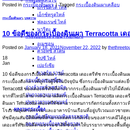
กระเบื้องเคนไซ
Posted in
กระเบื้องดินเผา
|
Tagged
กระเบื้องดินเผาเคลือบ
แกรนิตโต้ ไทล์
เอ็กซ์ทรูดไทล์
กระเบื้องดินเผา
,
บทความ
ฟลอเรนซ์ ไทล์
นาริตะ
10 ข้อดีของกระเบื้องดินเผา Terracotta เด
กระเบื้องสระว่ายน้ำ KENZAI
อเมซอน
Posted on
January 18, 2021
November 22, 2022
by
thethreeto
ควอทซ์ สโตน
18
ยิปซี ไทล์
Jan
เปอร์เซีย
ควอร์ท ราวน์
10 ข้อดีของกระเบื้องดินเผา Terracotta เดอะตรีทัช กระเบื้องด
กระเบื้องหกเหลี่ยม
กระเบื้องดังกล่าวที่ถูกใจผู้ใช้ในปัจจุบัน ซึ่งกระเบื้องดินเผาแต่
อ่างล้างหน้าเซรามิค
Terracotta ของเดอะตรีทัชที่ต่างจากกระเบื้องดินเผาทั่วไปก็มีดังต่อ
ปูนกาวยาเเนวจระเข้
จากที่ไหนก็สามารถนำมาผลิตกระเบื้องดินเผา Terracotta เดอะตรีทัช
ปูนกาวยาเเนวเวเบอร์
ดินเผา Terracotta เดอะตรีทัชสามารถทนการกัดกร่อนทั้งสภาวะที่เป
ผลงานกระเบื้อง
โรงงานอุตสาหกรรม และอาคารบ้านเรือนที่อยู่บริเวณแถวชายทะเล เป
กระเบื้องเลียนแบบหินธรรมชาติ
ทัชมีคุณสมบัติพิเศษที่สามารถทดการกัดกร่อนของสารเคมีได้สูงม
ผลงานกระเบื้องลายโบราณ
เดอะตรีทัชเป็นสีตามธรรมชาติที่ช่วยทำให้บรรยากาศของพื้นที่ดูเย