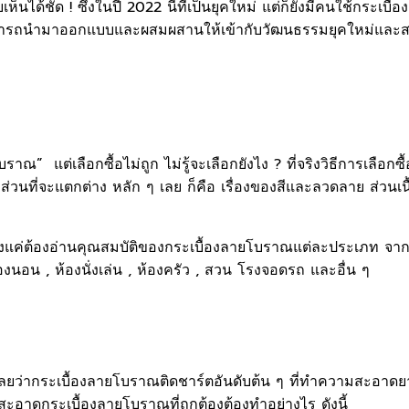
็นได้ชัด ! ซึ่งในปี 2022 นี้ที่เป็นยุคใหม่ แต่ก็ยังมีคนใช้กระเบ
คร สามารถนำมาออกแบบและผสมผสานให้เข้ากับวัฒนธรรมยุคใหม่และ
” แต่เลือกซื้อไม่ถูก ไม่รู้จะเลือกยังไง ? ที่จริงวิธีการเลือกซื
ส่วนที่จะแตกต่าง หลัก ๆ เลย ก็คือ เรื่องของสีและลวดลาย ส่ว
นั้น เพียงแค่ต้องอ่านคุณสมบัติของกระเบื้องลายโบราณแต่ละประเภท
งนอน , ห้องนั่งเล่น , ห้องครัว , สวน โรงจอดรถ และอื่น ๆ
ว่ากระเบื้องลายโบราณติดชาร์ตอันดับต้น ๆ ที่ทำความสะอาดยาก เ
สะอาดกระเบื้องลายโบราณที่ถูกต้องต้องทำอย่างไร ดังนี้