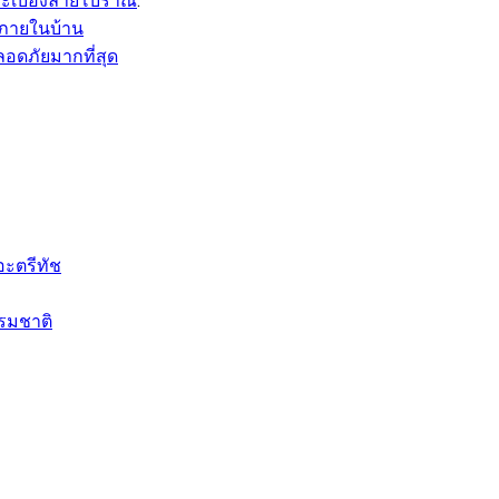
ะเบื้องลายโบราณ
.
์ภายในบ้าน
ลอดภัยมากที่สุด
อะตรีทัช
รรมชาติ