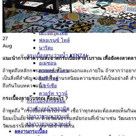
กระเบื้องลายโบราณ
กระเบื้องSubway
กระเบื้องเคนไซ
แกรนิตโต้ ไทล์
เอ็กซ์ทรูดไทล์
27
ฟลอเรนซ์ ไทล์
Aug
นาริตะ
กระเบื้องสระว่ายน้ำ KENZAI
แนะนำการทำความสะอาดกระเบื้องลายโบราณ เพื่อยังคงลวดลา
อเมซอน
ถ้าพูดถึงหลักการออกแบบทั้งภายนอกและภายใน ถ้าหากว่าอยากให้
ควอทซ์ สโตน
เป็นสิ่งที่สำคัญ บ่งบอกพื้นฐานรสนิยมความชอบได้เป็นอย่างดี 
ยิปซี ไทล์
ถึงกันในบทความนี้ !
เปอร์เซีย
ควอร์ท ราวน์
กระเบื้องลายโบราณ คืออะไร ?
กระเบื้องหกเหลี่ยม
อ่างล้างหน้าเซรามิค
ถ้าพูดถึง “กระเบื้องลายโบราณ” เชื่อว่าทุกคนจะต้องเคยเห็นกัน
ปูนกาวยาเเนวจระเข้
นิยมเป็นอย่างมาก ด้วยวัฒนธรรมสมัยก่อนที่เข้ามาเช่น วัฒน
ปูนกาวยาเเนวเวเบอร์
วัฒนธรรมที่หลากหลายเข้าด้วยกัน
ผลงานกระเบื้อง