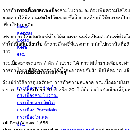
การทำความสะอาดกระเบื้องลายโบราณ จะต้องเพิ่มความใส่ใจและเพ
กระเบื้อง Brand
ลวดลายให้มีความสดใสไว้ตลอด ซึ่งน้ำยาเคลือบที่ใช้ควรจะเป็น
เพี้ยนไปจากเดิม
Blezz
Kenzai
เพราะการใช้ผลิตภัณฑ์ที่ไม่ได้มาตรฐานหรือเป็นผลิตภัณฑ์ที่ไม
Cotto
ทำให้เนื้อสีเปลี่ยนไป ถ้าสารมีฤทธิ์ที่แรงมาก หนักไปกว่านั
Kera
กาว
etc.
กระเบื้องอาจจะแตก / หัก / เปราะ ได้ การใช้น้ำยาเคลือบจะทำ
การทาน้ำยาเคลือบควรจะใช้น้ำสะอาดชุบกับผ้า บิดให้หมาด แล้วเช
กระเบื้องประเภทต่างๆ
ถึงแม้ว่าวิธีการดูแลรักษา การทำความสะอาด กระเบื้องลายโบราณ 
กระเบื้องสระว่ายน้ำ
ของเรายาวนานไปอีก 10 ปี หรือ 20 ปี ก็ถือว่าเป็นตัวเลือกที่คุ้มค่
กระเบื้องลายโบราณ
กระเบื้องแกรนิตโต้
กระเบื้อง Porcelain
กระเบื้องโมเสค
Post Views:
1,656
etc.