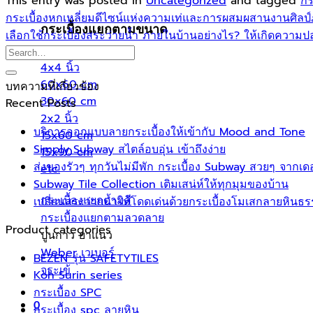
This entry was posted in
Uncategorized
and tagged
กร
กระเบื้องหกเหลี่ยมดีไซน์แห่งความเท่และการผสมผสานงานศิลป
กระเบื้องแยกตามขนาด
เลือกใช้กระเบื้องสระว่ายน้ำ ภายในบ้านอย่างไร? ให้เกิดความป
4x4 นิ้ว
60x60 cm
บทความที่เกี่ยวข้อง
30x60 cm
Recent Posts
2x2 นิ้ว
บริการออกแบบลายกระเบื้องให้เข้ากับ Mood and Tone
15x60 cm
Simply Subway สไตล์อบอุ่น เข้าถึงง่าย
15x90 cm
ส่งของรัวๆ ทุกวันไม่มีพัก กระเบื้อง Subway สวยๆ จากเด
etc.
Subway Tile Collection เติมเสน่ห์ให้ทุกมุมของบ้าน
กระเบื้องแยกตามสี
เปลี่ยนสระว่ายน้ำให้โดดเด่นด้วยกระเบื้องโมเสกลายหินธ
กระเบื้องแยกตามลวดลาย
Product categories
ปูนกาว ยาแนว
Weber เวเบอร์
BEZEN รุ่น SAFETYTILES
จระเข้
Koh Surin series
กระเบื้อง SPC
0
กระเบื้อง spc ลายหิน