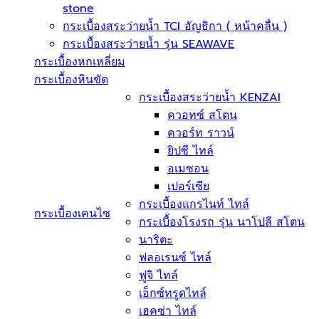
stone
กระเบื้องสระว่ายนํ้า TCI อัญธิกา ( หน้าคลื่น )
กระเบื้องสระว่ายนํ้า รุ่น SEAWAVE
กระเบื้องหกเหลี่ยม
กระเบื้องหินขัด
กระเบื้องสระว่ายน้ำ KENZAI
ควอทซ์ สโตน
ควอร์ท ราวน์
ยิปซี ไทล์
อเมซอน
เปอร์เซีย
กระเบื้องแกรไนท์ ไทล์
กระเบื้องเคนไซ
กระเบื้องโรงรถ รุ่น นาโปลี สโตน
นาริตะ
ฟลอเรนซ์ ไทล์
ฟูจิ ไทล์
เอ็กซ์ทรูดไทล์
เฮคซ่า ไทล์