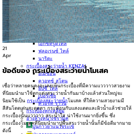
กระเบื้องขอบสระว่ายน้ำ
กระเบื้องลายโบราณ
กระเบื้องSubway
กระเบื้องเคนไซ
แกรนิตโต้ ไทล์
เอ็กซ์ทรูดไทล์
21
ฟลอเรนซ์ ไทล์
Apr
นาริตะ
กระเบื้องสระว่ายน้ำ KENZAI
ข้อดีของ
กระเบื้องสระว่ายน้ำโมเสค
อเมซอน
ควอทซ์ สโตน
เชื่อว่าหลายคนคงจะเคยเห็นกระเบื้องที่มีความแวววาวสวยงาม
ยิปซี ไทล์
ที่นิยมนำมาใช้ตกแต่งสระว่ายน้ำกันมาบ้างแล้วส่วนใหญ่จะ
เปอร์เซีย
นิยมใช้เป็น
กระเบื้องสระว่ายน้ำ
โมเสค ที่ให้ความสวยงามมี
ควอร์ท ราวน์
สีสันโดดเด่นสะดุดตา กระท้อนกับแสงแดดและผิวน้ำแล้วช่วยให้
กระเบื้องหกเหลี่ยม
กระเบื้องนั้นแวววาว สระน้ำใส น่าใช้งานมากยิ่งขึ้น ซึ่ง
อ่างล้างหน้าเซรามิค
กระเบื้องโมเสคที่นิยมนำมาปูพื้นสระว่ายน้ำนั้นก็มีข้อดีมากมาย
ปูนกาวยาเเนวจระเข้
ดังนี้