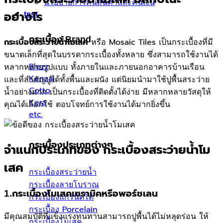
นโยบายการคืนสินค้าและคืนเงิน
test
อย่างไร
กระเบื้อง Brand
หรือ Mosaic Tiles เป็นกระเบื้องที่มี
กระเบื้องสระว่ายน้ำโมเสค
ขนาดเล็กที่สุดในบรรดากระเบื้องทั้งหลาย ซึ่งสามารถใช้งานได้
Blezz
หลากหลายรูปแบบ ทั้งภายในและภายนอกอาคารบ้านเรือน
Kenzai
และที่สำคัญปูได้ทั้งพื้นและผนัง แต่นิยมนำมาใช้ปูพื้นสระว่าย
Cotto
น้ำอย่างมาก เป็นกระเบื้องที่ติดตั้งได้ง่าย มีหลากหลายวัสดุให้
Kera
คุณได้เลือกใช้ ตอบโจทย์การใช้งานได้มากยิ่งขึ้น
etc.
กระเบื้องประเภทต่างๆ
จำแนกประเภทของ
กระเบื้องสระว่ายน้ำโม
เสค
กระเบื้องสระว่ายน้ำ
กระเบื้องลายโบราณ
1.กระเบื้องโมเสคเซรามิคหรือพอร์ชเลน
กระเบื้องแกรนิตโต้
กระเบื้อง Porcelain
มีคุณสมบัติที่แข็งแรงทนทานสามารถปูพื้นได้ไม่หลุดร่อน ให้
กระเบื้องโมเสค