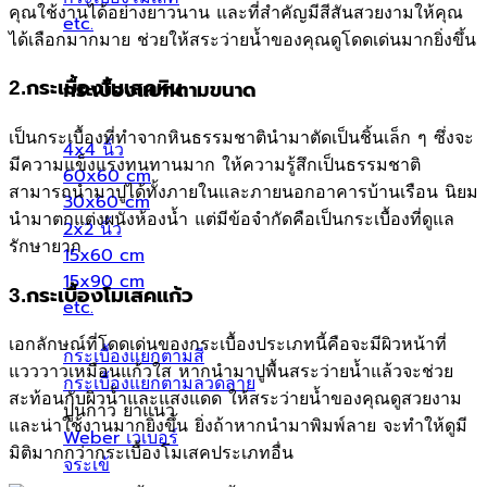
คุณใช้งานได้อย่างยาวนาน และที่สำคัญมีสีสันสวยงามให้คุณ
etc.
ได้เลือกมากมาย ช่วยให้สระว่ายน้ำของคุณดูโดดเด่นมากยิ่งขึ้น
2.กระเบื้องโมเสคหิน
กระเบื้องแยกตามขนาด
เป็นกระเบื้องที่ทำจากหินธรรมชาตินำมาตัดเป็นชิ้นเล็ก ๆ ซึ่งจะ
4x4 นิ้ว
มีความแข็งแรงทนทานมาก ให้ความรู้สึกเป็นธรรมชาติ
60x60 cm
สามารถนำมาปูได้ทั้งภายในและภายนอกอาคารบ้านเรือน นิยม
30x60 cm
นำมาตกแต่งผนังห้องน้ำ แต่มีข้อจำกัดคือเป็นกระเบื้องที่ดูแล
2x2 นิ้ว
รักษายาก
15x60 cm
15x90 cm
3.กระเบื้องโมเสคแก้ว
etc.
เอกลักษณ์ที่โดดเด่นของกระเบื้องประเภทนี้คือจะมีผิวหน้าที่
กระเบื้องแยกตามสี
แวววาวเหมือนแก้วใส หากนำมาปูพื้นสระว่ายน้ำแล้วจะช่วย
กระเบื้องแยกตามลวดลาย
สะท้อนกับผิวน้ำและแสงแดด ให้สระว่ายน้ำของคุณดูสวยงาม
ปูนกาว ยาแนว
และน่าใช้งานมากยิ่งขึ้น ยิ่งถ้าหากนำมาพิมพ์ลาย จะทำให้ดูมี
Weber เวเบอร์
มิติมากกว่ากระเบื้องโมเสคประเภทอื่น
จระเข้