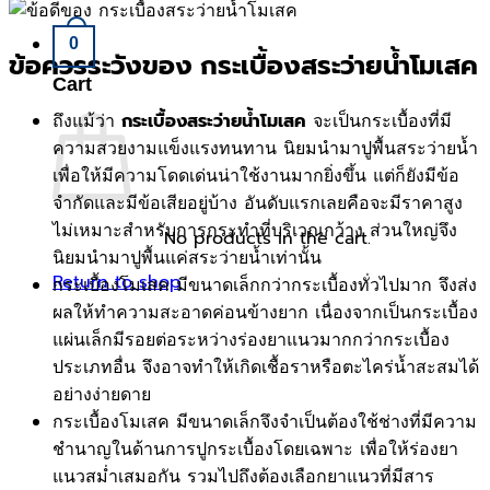
0
ข้อควรระวังของ
กระเบื้องสระว่ายน้ำโมเสค
Cart
ถึงแม้ว่า
จะเป็นกระเบื้องที่มี
กระเบื้องสระว่ายน้ำโมเสค
ความสวยงามแข็งแรงทนทาน นิยมนำมาปูพื้นสระว่ายน้ำ
เพื่อให้มีความโดดเด่นน่าใช้งานมากยิ่งขึ้น แต่ก็ยังมีข้อ
จำกัดและมีข้อเสียอยู่บ้าง อันดับแรกเลยคือจะมีราคาสูง
ไม่เหมาะสำหรับการกระทำที่บริเวณกว้าง ส่วนใหญ่จึง
No products in the cart.
นิยมนำมาปูพื้นแค่สระว่ายน้ำเท่านั้น
Return to shop
กระเบื้องโมเสค มีขนาดเล็กกว่ากระเบื้องทั่วไปมาก จึงส่ง
ผลให้ทำความสะอาดค่อนข้างยาก เนื่องจากเป็นกระเบื้อง
แผ่นเล็กมีรอยต่อระหว่างร่องยาแนวมากกว่ากระเบื้อง
ประเภทอื่น จึงอาจทำให้เกิดเชื้อราหรือตะไคร่น้ำสะสมได้
อย่างง่ายดาย
กระเบื้องโมเสค มีขนาดเล็กจึงจำเป็นต้องใช้ช่างที่มีความ
ชำนาญในด้านการปูกระเบื้องโดยเฉพาะ เพื่อให้ร่องยา
แนวสม่ำเสมอกัน รวมไปถึงต้องเลือกยาแนวที่มีสาร